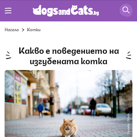
Начало
Котки
Какво е поведението на
изгубената котка
Снимка: iStock