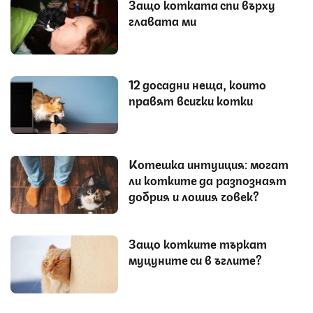
Защо котката спи върху
главата ми
12 досадни неща, които
правят всички котки
Котешка интуиция: могат
ли котките да разпознаят
добрия и лошия човек?
Защо котките търкат
муцуните си в ъглите?