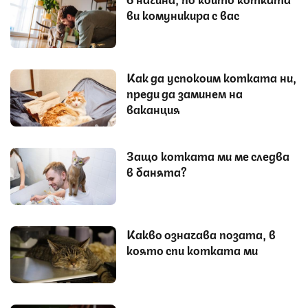
ви комуникира с вас
Как да успокоим котката ни,
преди да заминем на
ваканция
Защо котката ми ме следва
в банята?
Какво означава позата, в
която спи котката ми