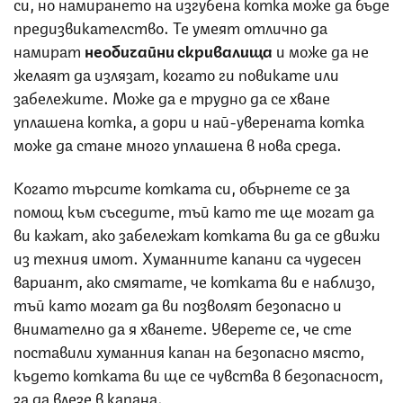
си, но намирането на изгубена котка може да бъде
предизвикателство. Те умеят отлично да
намират
необичайни скривалища
и може да не
желаят да излязат, когато ги повикате или
забележите. Може да е трудно да се хване
уплашена котка, а дори и най-уверената котка
може да стане много уплашена в нова среда.
Когато търсите котката си, обърнете се за
помощ към съседите, тъй като те ще могат да
ви кажат, ако забележат котката ви да се движи
из техния имот. Хуманните капани са чудесен
вариант, ако смятате, че котката ви е наблизо,
тъй като могат да ви позволят безопасно и
внимателно да я хванете. Уверете се, че сте
поставили хуманния капан на безопасно място,
където котката ви ще се чувства в безопасност,
за да влезе в капана.