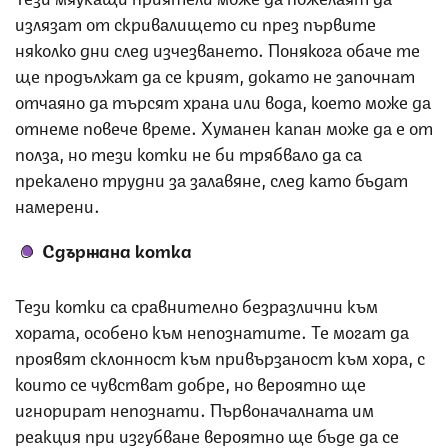
излязат от скривалището си през първите
няколко дни след изчезването. Понякога обаче те
ще продължат да се крият, докато не започнат
отчаяно да търсят храна или вода, което може да
отнеме повече време. Хуманен капан може да е от
полза, но тези котки не би трябвало да са
прекалено трудни за залавяне, след като бъдат
намерени.
Сдържана котка
Тези котки са сравнително безразлични към
хората, особено към непознатите. Те могат да
проявят склонност към привързаност към хора, с
които се чувстват добре, но вероятно ще
игнорират непознати. Първоначалната им
реакция при изгубване вероятно ще бъде да се