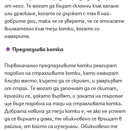
от него. Те могат да бъдат склонни към хапане
или драскане, когато се държат с тях в най-
добрите дни, така че се уверете, че се отнасяте
внимателно към тези котки, когато ги
намерите.
Предпазлива котка
Първоначално предпазливите котки реагират
подобно на страхливите котки, като намират
близко място, където да се скрият, и замръзват
от страх. Те могат да започнат да се скитат,
криейки се, докато вървят, и зоната на търсене
ще бъде подобна на тази на страхливата котка.
Добрата новина за тези котки е, че ако не успеят
да се върнат у дома, те обикновено се връщат в
района, от който са изчезнали. Обикновено те