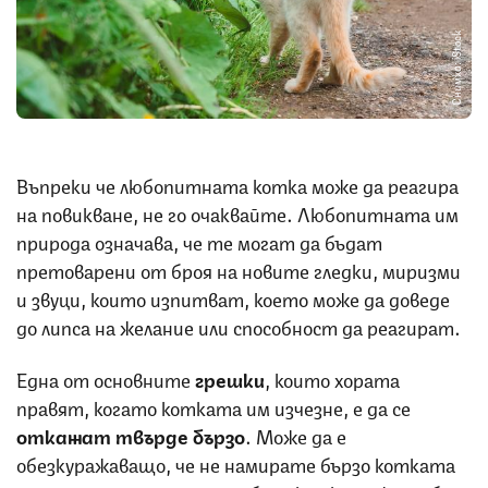
Снимка: iStock
Въпреки че любопитната котка може да реагира
на повикване, не го очаквайте. Любопитната им
природа означава, че те могат да бъдат
претоварени от броя на новите гледки, миризми
и звуци, които изпитват, което може да доведе
до липса на желание или способност да реагират.
Една от основните
грешки
, които хората
правят, когато котката им изчезне, е да се
откажат твърде бързо
. Може да е
обезкуражаващо, че не намирате бързо котката