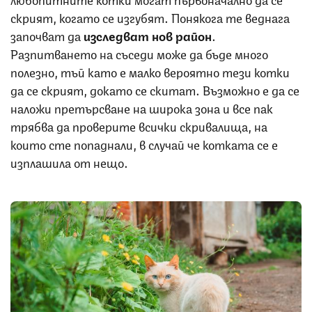
скрият, когато се изгубят. Понякога те веднага
започват да
изследват нов район
.
Разпитването на съседи може да бъде много
полезно, тъй като е малко вероятно тези котки
да се скрият, докато се скитат. Възможно е да се
наложи претърсване на широка зона и все пак
трябва да проверите всички скривалища, на
които сте попаднали, в случай че котката се е
изплашила от нещо.