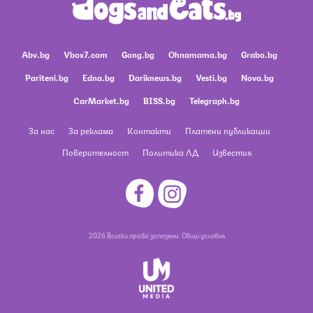
Abv.bg
Vbox7.com
Gong.bg
Ohnamama.bg
Grabo.bg
Pariteni.bg
Edna.bg
Dariknews.bg
Vesti.bg
Nova.bg
CarMarket.bg
BISS.bg
Telegraph.bg
За нас
За реклама
Контакти
Платени публикации
Поверителност
Политика ЛД
Известия
2026 Всички права запазени.
Общи условия