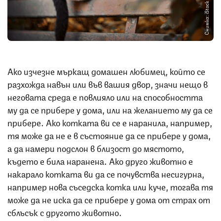
Снимка: iStock
Ако изчезне мъркащ домашен любимец, който се
разхожда навън или във вашия двор, значи нещо в
неговата среда е повлияло или на способността
му да се прибере у дома, или на желанието му да се
прибере. Ако котката ви се е наранила, например,
тя може да не е в състояние да се прибере у дома,
а да намери подслон в близост до мястото,
където е била наранена. Ако друго животно е
накарало котката ви да се почувства несигурна,
например нова съседска котка или куче, тогава тя
може да не иска да се прибере у дома от страх от
сблъсък с другото животно.