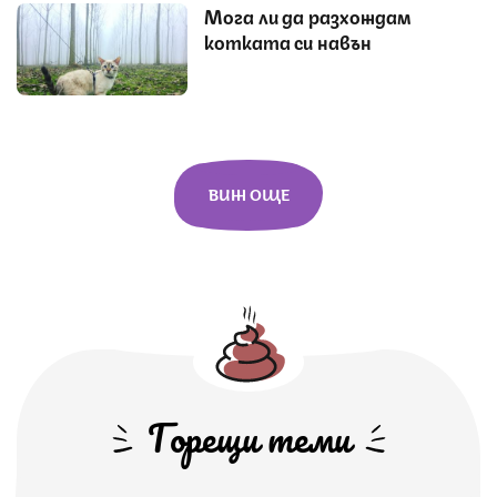
Мога ли да разхождам
котката си навън
ВИЖ ОЩЕ
Горещи теми