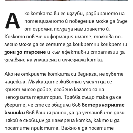
А
ко котката ви се изгуби, разбирането на
потенциалното ѝ поведение може да бъде
от огромна полза за намирането ѝ.
Колкото повече информация имате, толкова по-
лесно може да се сетите за конкретни конкретни
зони за търсене
и към ефективни стратегии за
залавяне на уплашена и изчезнала котка.
Ако не откриете котката си веднага, не губете
надежда. Мяукащите животни умеят да се
крият много добре, особено когато са на
непозната територия. Трябва също така да се
уверите, че сте се обадили във
ветеринарните
клиники
във вашия район, за да установите дали
някой е съобщил за намерена котка, както и да
посетите приютите. Важно е да посетите