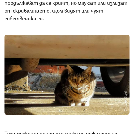
продължават да се крият, но мяукат или излизат
от скривалището, щом видят или чуят
собственика си.
Снимка: iStock
Тези мяукащи приятели може да пожелаят да