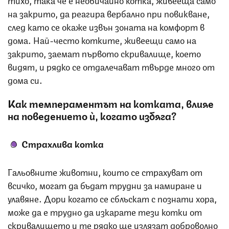
на закрито, да реагира вербално при повикване,
след като се окаже извън зоната на комфорт в
дома. Най-често котките, живеещи само на
закрито, заемат първото скривалище, което
видят, и рядко се отдалечават твърде много от
дома си.
Как темпераментът на котката, влияе
на поведението ѝ, когато избяга?
Страхлива котка
Гальовните животни, които се страхуват от
всичко, могат да бъдат трудни за намиране и
улавяне. Дори когато се сблъскат с познати хора,
може да е трудно да изкарате тези котки от
скривалището и те рядко ще излязат доброволно