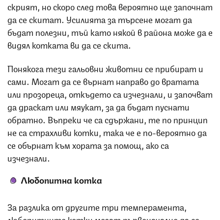
скрият, но скоро след това вероятно ще започнат
да се скитат. Усилията за търсене могат да
бъдат полезни, тъй като някой в района може да е
видял котката ви да се скита.
Понякога тези гальовни животни се прибират и
сами. Могат да се върнат направо до вратата
или прозореца, откъдето са изчезнали, и започват
да драскат или мяукат, за да бъдат пуснати
обратно. Въпреки че са сдържани, те по принцип
не са страхливи котки, така че е по-вероятно да
се обърнат към хората за помощ, ако са
изчезнали.
Любопитна котка
За разлика от другите три темперамента,
любопитните котки могат първоначално да се