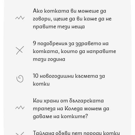
Ако котката ви можеше да
говори, щеше да ви каже да не
правите тези неща
9 подобрения за здравето на
котката, които да направите
тази година
10 новогодишни късмета за
котки
Кои храни от българската
трапеза на Коледа можем да
даваме на котките?
Тайланд обяви пет породи котки