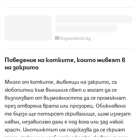
Dogsandcats.bg
Поведение на котките, които живеят в
на закрито
Много от котките, живеещи на закрито, са
любопитни към външния свят и могат да се
възползват от възможността да се промъкнат
през отворена врата или прозорец. Обикновено
те бързо ще потърсят скривалище, щом излязат
навън, независимо дали е под кола или зад някой
храст. Инстинктът им подсказва да се скрият
тихо, така че е необичайно котка, живееща само