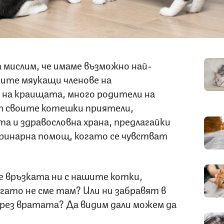
а мислим, че имаме възможно най-
шите мяукащи членове на
 на краищата, много родители на
 своите котешки приятели,
та и здравословна храна, предлагайки
ринарна помощ, когато се чувстват
 е връзката ни с нашите котки,
огато не сме там? Или ни забравят в
през вратата? Да видим дали можем да