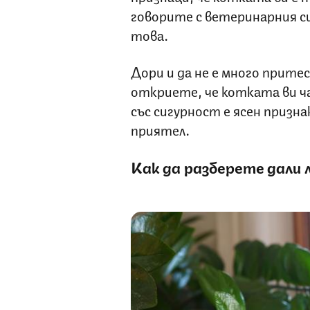
говорите с ветеринарния си
това.
Дори и да не е много прит
откриете, че котката ви ча
със сигурност е ясен призна
приятел.
Как да разберете дали