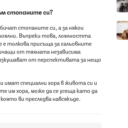
ъм стопаните си?
обичат стопаните си, а за някои
 лоялни. Въпреки това, лоялността
не е толкова присъща за гальовните
ичащи от тяхната независима
 изкушават от перспективата за нещо
и имат специални хора в живота си и
те им хора, може да се усеща като да
която ви преследва навсякъде.