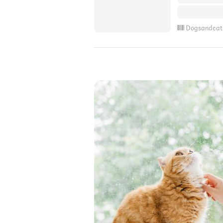
Dogsandcat