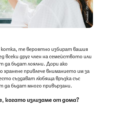
Снимка: iStock
 котка, те вероятно избират вашия
д всеки друг член на семейството или
т да бъдат лоялни. Дори ако
о хранене привлече вниманието им за
есто създават любяща връзка със
т да бъдат много привързани.
, когато излизаме от дома?