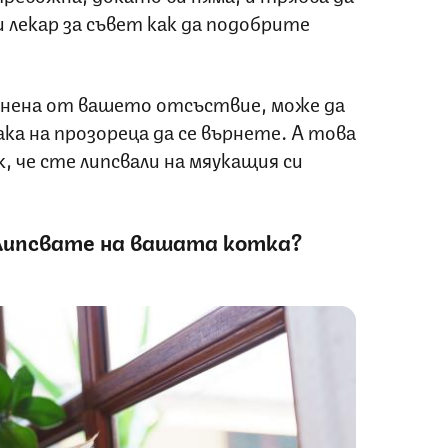
 лекар за съвет как да подобрите
еснена от вашето отсъствие, може да
ка на прозореца да се върнете. А това
к, че сте липсвали на мяукащия си
 липсвате на вашата котка?