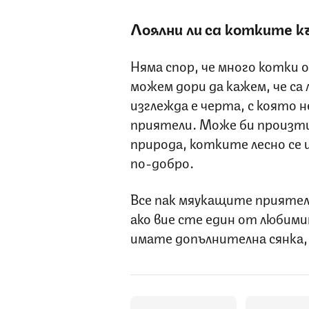
Лоялни ли са котките к
Няма спор, че много котки 
можем дори да кажем, че са
изглежда е черта, с която 
приятели. Може би произт
природа, котките лесно се
по-добро.
Все пак мяукащите приятел
ако вие сте един от любими
имате допълнителна сянка, 