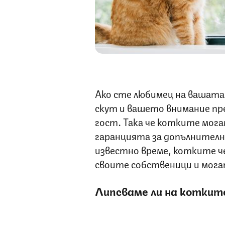
Ако сте любимец на вашата
скут и вашето внимание пре
гост. Така че котките мога
гаранцията за допълнителн
известно време, котките ч
своите собственици и мога
Липсваме ли на котките