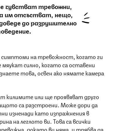
се чувстват тревожни,
а им отсъстват, нещо,
 доведе до разрушително
поведение.
 симптоми на тревожност, когато ги
 мяукат силно, когато са оставени
 знаете това, освен ако нямате камера
ат килимите или ще проявяват друго
ащото са разстроени. Може дори да
тни изненади като изпражнения в
ина на леглото ви. Това са всички
тревожна, докато ви няма, и трябва да