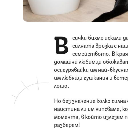
В
сички бихме искали д
силната връзка с на
семейството. В края
домашни любимци обожават
осигурявайки им най-вкусна
им любящи гушкания и вете
лошо.
Но без значение колко силна
наистина ли им липсваме, к
момента, в който излезем 
разберем!