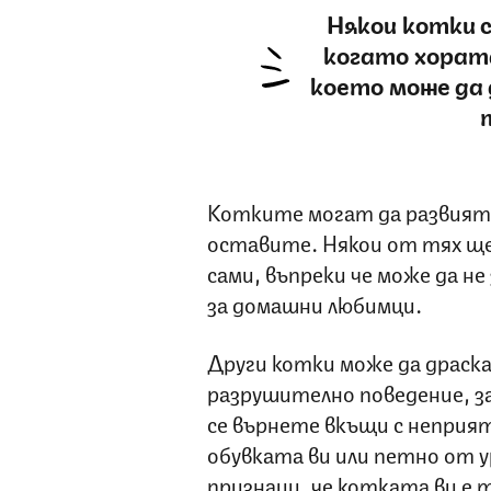
Някои котки 
когато хорат
което може да
Котките могат да развият
оставите. Някои от тях ще
сами, въпреки че може да не
за домашни любимци.
Други котки може да драск
разрушително поведение, з
се върнете вкъщи с неприя
обувката ви или петно от ур
признаци, че котката ви е 