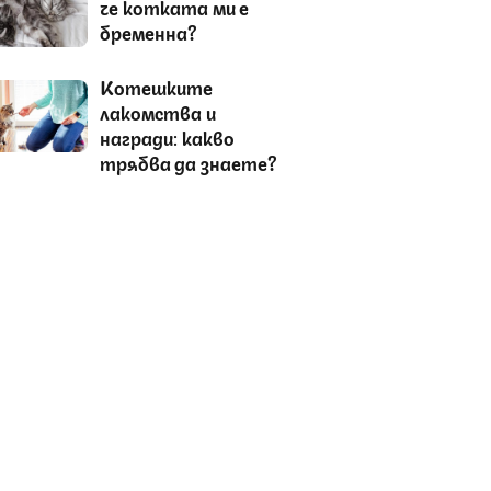
че котката ми е
бременна?
Котешките
лакомства и
награди: какво
трябва да знаете?