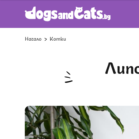
Начало
Котки
Липсвам ли на котката ми,