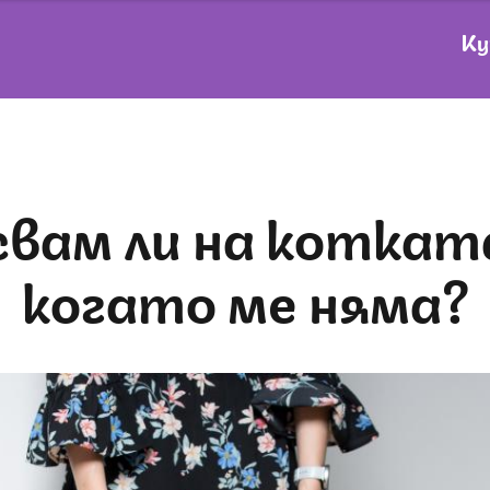
Ку
когато ме няма?