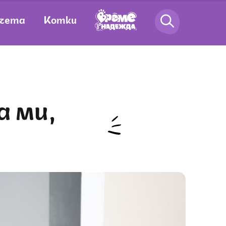
чета
Котки