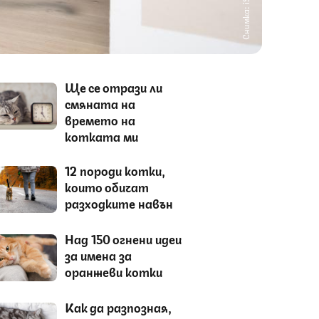
Снимка: iStock
Ще се отрази ли
смяната на
времето на
котката ми
12 породи котки,
които обичат
разходките навън
Над 150 огнени идеи
за имена за
оранжеви котки
Как да разпозная,