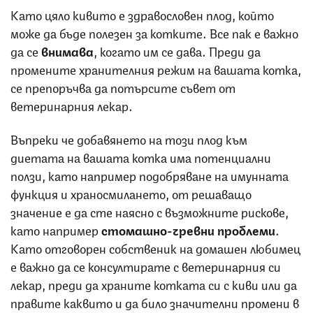
Като цяло кивито е здравословен плод, който
може да бъде полезен за котките. Все пак е важно
да се
внимава
, когато им се дава. Преди да
промените хранителния режим на вашата котка,
се препоръчва да потърсите съвет от
ветеринарния лекар.
Въпреки че добавянето на този плод към
диетата на вашата котка има потенциални
ползи, като например подобряване на имунната
функция и храносмилането, от решаващо
значение е да сте наясно с възможните рискове,
като например
стомашно-чревни проблеми
.
Като отговорен собственик на домашен любимец
е важно да се консултирате с ветеринарния си
лекар, преди да храните котката си с киви или да
правите каквито и да било значителни промени в