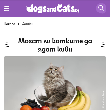
Начало
Котки
Могат ли котките да
ядат киви
Снимка: iStock