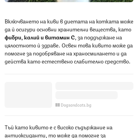
Включването на киви в диетата на котката може
да ѝ осигури основни хранителни вещества, като
фибри, калий и витамин С
, за поддържане на
цялостното ѝ здраве. Освен това кивито може да
помогне за подобряване на храносмилането и да
действа като естествено слабително средство.
Dogsandcats.bg
Тъй като кивито е с високо съдържание на
антиоксиданти, то може да помогне за