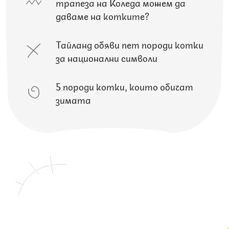
трапеза на Коледа можем да
даваме на котките?
Тайланд обяви пет породи котки
за национални символи
5 породи котки, които обичат
зимата