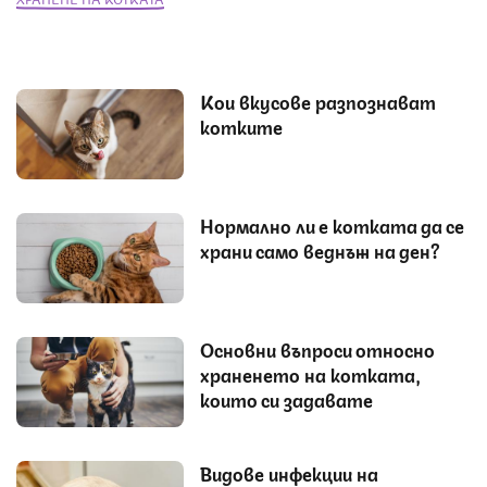
Кои вкусове разпознават
котките
Нормално ли е котката да се
храни само веднъж на ден?
Основни въпроси относно
храненето на котката,
които си задавате
Видове инфекции на