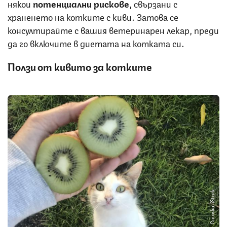
някои
потенциални рискове
, свързани с
храненето на котките с киви. Затова се
консултирайте с вашия ветеринарен лекар, преди
да го включите в диетата на котката си.
Ползи от кивито за котките
Снимка: iStock