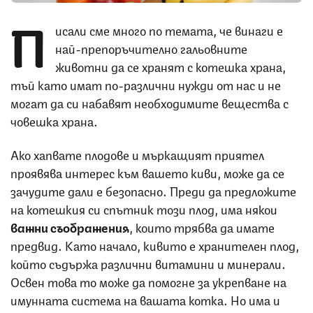
П
исали сме много по темата, че винаги е
най-препоръчително гальовните
животни да се хранят с котешка храна,
тъй като имат по-различни нужди от нас и не
могат да си набавят необходимите вещества с
човешка храна.
Ако хапвате плодове и мъркащият приятел
проявява интерес към вашето киви, може да се
зачудите дали е безопасно. Преди да предложите
на котешкия си спътник този плод, има някои
важни съображения
, които трябва да имате
предвид. Като начало, кивито е хранителен плод,
който съдържа различни витамини и минерали.
Освен това то може да помогне за укрепване на
имунната система на вашата котка. Но има и