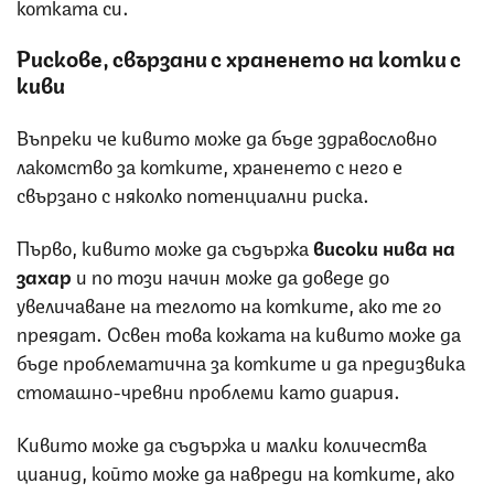
котката си.
Рискове, свързани с храненето на котки с
киви
Въпреки че кивито може да бъде здравословно
лакомство за котките, храненето с него е
свързано с няколко потенциални риска.
Първо, кивито може да съдържа
високи нива на
захар
и по този начин може да доведе до
увеличаване на теглото на котките, ако те го
преядат. Освен това кожата на кивито може да
бъде проблематична за котките и да предизвика
стомашно-чревни проблеми като диария.
Кивито може да съдържа и малки количества
цианид, който може да навреди на котките, ако