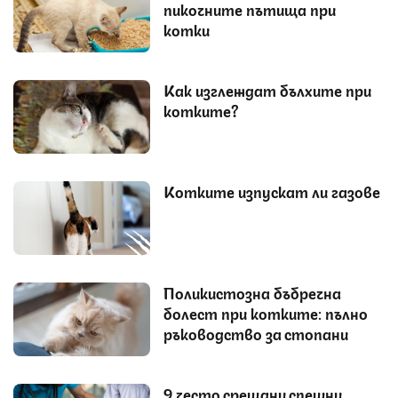
пикочните пътища при
котки
Как изглеждат бълхите при
котките?
Котките изпускат ли газове
Поликистозна бъбречна
болест при котките: пълно
ръководство за стопани
9 често срещани спешни