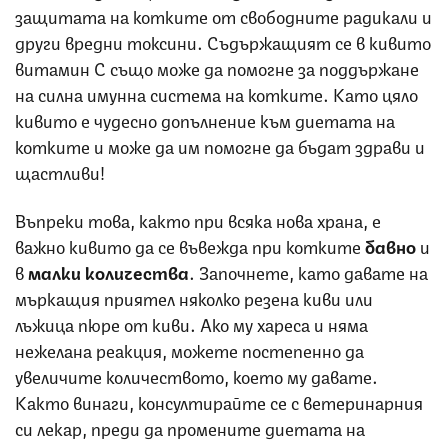
защитата на котките от свободните радикали и
други вредни токсини. Съдържащият се в кивито
витамин С също може да помогне за поддържане
на силна имунна система на котките. Като цяло
кивито е чудесно допълнение към диетата на
котките и може да им помогне да бъдат здрави и
щастливи!
Въпреки това, както при всяка нова храна, е
важно кивито да се въвежда при котките
бавно
и
в
малки количества
. Започнете, като давате на
мъркащия приятел няколко резена киви или
лъжица пюре от киви. Ако му хареса и няма
нежелана реакция, можете постепенно да
увеличите количеството, което му давате.
Както винаги, консултирайте се с ветеринарния
си лекар, преди да промените диетата на