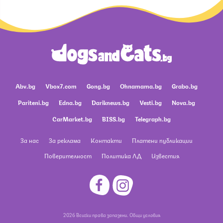
Abv.bg
Vbox7.com
Gong.bg
Ohnamama.bg
Grabo.bg
Pariteni.bg
Edna.bg
Dariknews.bg
Vesti.bg
Nova.bg
CarMarket.bg
BISS.bg
Telegraph.bg
За нас
За реклама
Контакти
Платени публикации
Поверителност
Политика ЛД
Известия
2026 Всички права запазени.
Общи условия