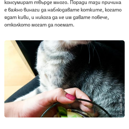
консумират твърде много. Поради тази причина
е важно винаги да наблюдавате котките, когато
ядат киви, и никога да не им давате повече,
отколкото могат да поемат.
Снимка: iStock