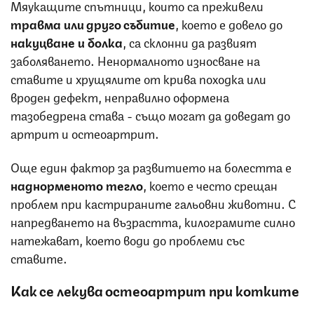
Мяукащите спътници, които са преживели
травма или друго събитие
, което е довело до
накуцване и болка
, са склонни да развият
заболяването. Ненормалното износване на
ставите и хрущялите от крива походка или
вроден дефект, неправилно оформена
тазобедрена става - също могат да доведат до
артрит и остеоартрит.
Още един фактор за развитието на болестта е
наднорменото тегло
, което е често срещан
проблем при кастрираните гальовни животни. С
напредването на възрастта, килограмите силно
натежават, което води до проблеми със
ставите.
Как се лекува остеоартрит при котките