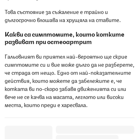
Това състояние за съжаление е трайно и
дългосрочно влошава на хрущяла на ставите.
Какви са симптомите, които котките
развиват при остеоартрит
Гальовният ви приятел най-вероятно ще скрие
симптомите си и вие може дълго да не разберете,
че страда от нещо. Едно от най-показателните
действия, които можете да забележите е, че
котката ви по-скоро забавя движенията си или
вече не се качва на масата, леглото или високи
места, които преди е харесвала.