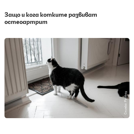
Защо и кога котките развиват
остеоартрит
Снимка: Pixabay