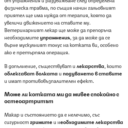
физическа травма, по същия начин гальовният
приятел ще има нужда от терапия, която да
увеличи движението на ставите му.
Ветеринарният лекар ще може да препоръча
необходимите
упражнения
, за да може да се
върне мускулният тонус на котката ви, особено
ако е претърпяла операция.
В допълнение, съществуват и
лекарства
, които
облекчават болката
и
подуването в ставите
и имат противовъзпалителен ефект.
Може ли котката ми да живее спокойно с
остеоартритът
Макар и състоянието да е нелечимо, със
сигурност
грижите
и н
еобходимите лекарства