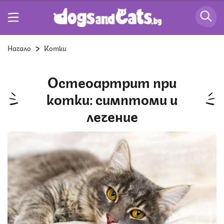
Начало
Котки
Остеоартрит при
котки: симптоми и
лечение
Снимка: iStock