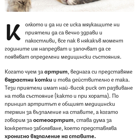
К
олкото и да ни се иска мяукащите ни
приятели да са вечно здрави и
пакостливи, все пак в някакъв момент
годините им напредват и започват да се
появяват определени медицински състояния.
Когато чуем за
артрит
, веднага си представяме
възрастни котки
и това действително е така.
Тези приятели имат най-висок риск от развиване
на това състояние (както и при хората). По
принцип артритът е общият медицински
термин за възпаление на ставите, а когато
говорим за
остеоартрит
, става дума за
конкретно заболяване, което представлява
хронично възпаление на ставите.