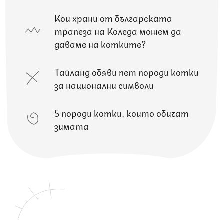
Кои храни от българската
трапеза на Коледа можем да
даваме на котките?
Тайланд обяви пет породи котки
за национални символи
5 породи котки, които обичат
зимата