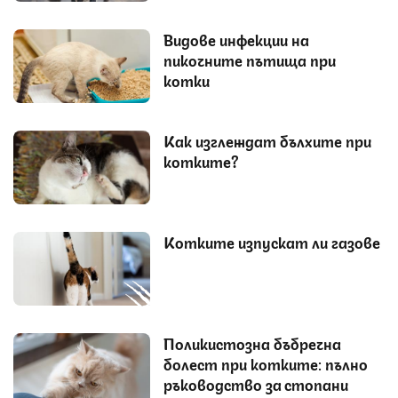
Видове инфекции на
пикочните пътища при
котки
Как изглеждат бълхите при
котките?
Котките изпускат ли газове
Поликистозна бъбречна
болест при котките: пълно
ръководство за стопани