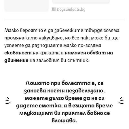
Dogsandcats.bg
Малко вероятно е да забележите твърде голяма
промяна като накуцване, но все пак, може би ще
успеете да разпознаете малко по-голяма
скованост
на краката и
намален обхват на
движение
на гальовния ви спътник.
Лошото при болестта е, че
започва почти незабелязано,
можете дълго време да не си
дадете сметка, а в същото време
мяукащият ви приятел бавно се
влошава.