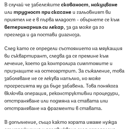
В случай че забележите
скованост
,
накуцване
или
трудност при скачане
и гальовният ви
приятел не е в първа младост - обърнете се към
ветеринарния си лекар
, за да може да го
прегледа и да постави диагноза.
След като се определи състоянието на мяукащия
ви съквартирант, следва да се премине към
лечение, което да контролира симптомите и
признаците на остеоартрит. За съжаление,
това
заболяване не се лекува напълно, но може
прогресията му да бъде забавена.
Това понякога
включва операция, реконструктивни процедури,
отстраняване или подмяна на ставата или
отстраняване на фрагменти в ставата.
В допълнение, също както хората имаме нужда
от упражнения и раздвижване след определена