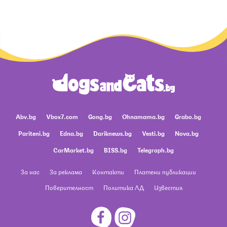
Abv.bg
Vbox7.com
Gong.bg
Ohnamama.bg
Grabo.bg
Pariteni.bg
Edna.bg
Dariknews.bg
Vesti.bg
Nova.bg
CarMarket.bg
BISS.bg
Telegraph.bg
За нас
За реклама
Контакти
Платени публикации
Поверителност
Политика ЛД
Известия