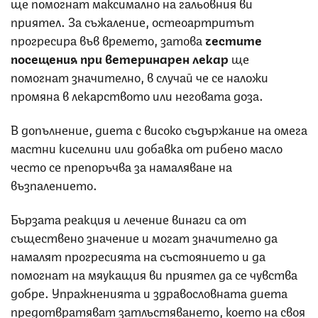
ще помогнат максимално на гальовния ви
приятел. За съжаление, остеоартритът
прогресира във времето, затова
честите
посещения при ветеринарен лекар
ще
помогнат значително, в случай че се наложи
промяна в лекарството или неговата доза.
В допълнение, диета с високо съдържание на омега
мастни киселини или добавка от рибено масло
често се препоръчва за намаляване на
възпалението.
Бързата реакция и лечение винаги са от
съществено значение и могат значително да
намалят прогресията на състоянието и да
помогнат на мяукащия ви приятел да се чувства
добре. Упражненията и здравословната диета
предотвратяват затлъстяването, което на своя