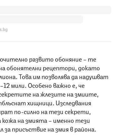
s.bg
ючително развито обоняние – те
на обонятелни рецептори, докато
илиона. Това им позволява да надушват
–12 мили. Особено важно е, че
секретите на жлезите на змиите,
тблъснат хищници. Изследвания
ират по-силно на тези секрети,
 кожа на змията – именно тези
л за присъствие на змия в района
.