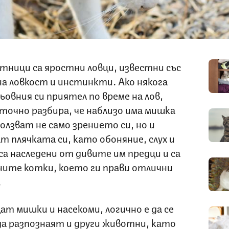
ници са яростни ловци, известни със
а ловкост и инстинкти. Ако някога
ьовния си приятел по време на лов,
 точно разбира, че наблизо има мишка
олзват не само зрението си, но и
т плячката си, като обоняние, слух и
са наследени от дивите им предци и са
ните котки, което ги прави отлични
.
т мишки и насекоми, логично е да се
да разпознаят и други животни, като