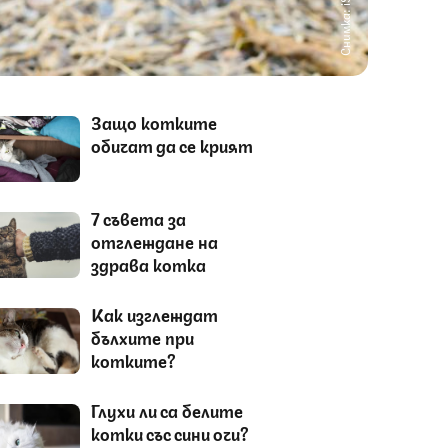
Снимка: iStock
Защо котките
обичат да се крият
7 съвета за
отглеждане на
здрава котка
Как изглеждат
бълхите при
котките?
Глухи ли са белите
котки със сини очи?