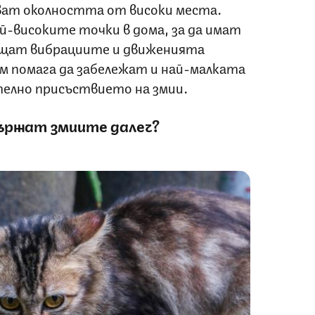
ват околността от високи места.
-високите точки в дома, за да имат
ещат вибрациите и движенията
м помага да забележат и най-малката
телно присъствието на змии
.
ържат змиите далеч?