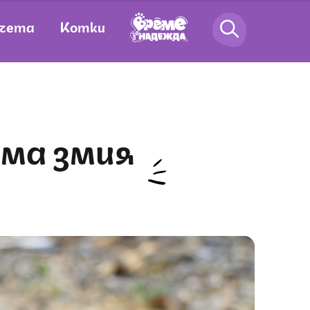
чета
Котки