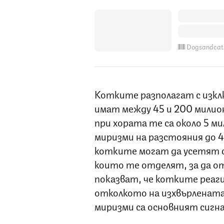
Dogsandcat
Котките разполагат с изкл
имат между 45 и 200 милио
при хората те са около 5 м
миризми на разстояния до 4
котките могат да усетят 
които те отделят, за да о
показват, че котките реаг
отколкото на изхвърлената
миризми са основният сигна