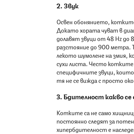
2. Звук
Освен обонянието, котките
Докато хората чуват в диа
долавят звуци от 48 Hz до 
разстояние до 900 метра. Т
лекото шумолене на змия, к
сухи листа. Често котките
специфичните звуци, които
тя не се вижда с просто око
3. Бдителност какво се 
Котките са не само хищниц
постоянно следят за потен
хипербдителност е наследен