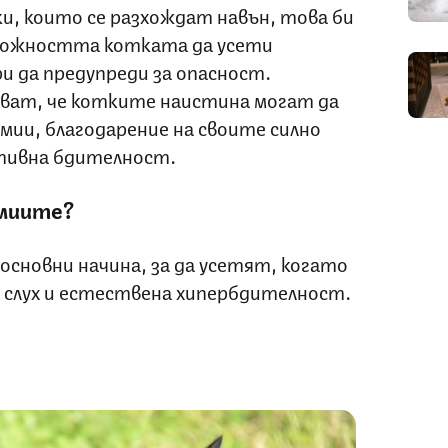
и, които се разхождат навън, това би
зможността котката да усети
и да предупреди за опасност.
ват, че котките наистина могат да
мии, благодарение на своите силно
тивна бдителност.
миите?
сновни начина, за да усетят, когато
, слух и естествена хипербдителност.