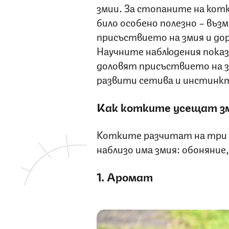
змии. За стопаните на котк
било особено полезно – въ
присъствието на змия и дор
Научните наблюдения показ
доловят присъствието на з
развити сетива и инстинк
Как котките усещат з
Котките разчитат на три о
наблизо има змия: обоняние
1. Аромат