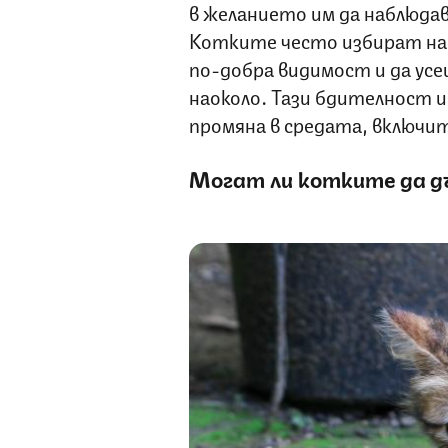
в желанието им да наблюда
Котките често избират най
по-добра видимост и да ус
наоколо. Тази бдителност и
промяна в средата, включи
Могат ли котките да д