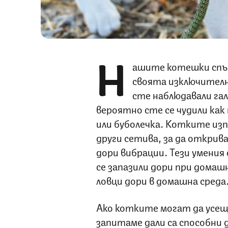
Н
ашите котешки спът
своята изключителн
сте наблюдавали гал
вероятно сте се чудили как
или буболечка. Котките изп
други сетива, за да открива
дори вибрации. Тези умения 
се запазили дори при домаш
ловци дори в домашна среда
Ако котките могат да усеща
запитаме дали са способни 