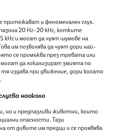
 притежават и феноменален слух.
пазона 20 Hz–20 kHz, котките
85 kHz и могат да чуят шумове на
ова им позволява да чуят дори най-
оято се промъква през тревата или
 могат да локализират змията по
 тя издава при движение, дори когато
.
случва наоколо
и, но и предпазливи животни, които
циални опасности. Тази
а от дивите им предци и се проявява