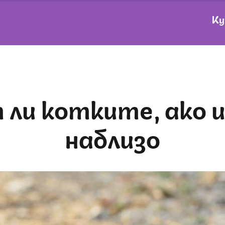
Ку
наблизо