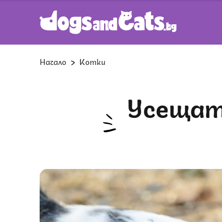
Начало
Котки
Усещат ли котките, ако има змия