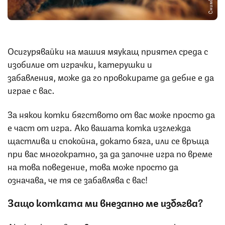
Осигурявайки на машия мяукащ приятел среда с
изобилие от играчки, катерушки и
забавления, може да го провокирате да дебне е да
играе с вас.
За някои котки бягството от вас може просто да
е част от игра. Ако вашата котка изглежда
щастлива и спокойна, докато бяга, или се връща
при вас многократно, за да започне игра по време
на това поведение, това може просто да
означава, че тя се забавлява с вас!
Защо котката ми внезапно ме избягва?