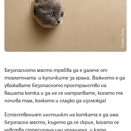
Снимка: iStock
Безопасното място трябва да е далече от
тоалетната и купичките за храна. Важното е да
уважавате безопасното пространство на
вашата котка и да не се натрапвате, когато тя
почива там, колкото и сладко да изглежда!
Естественият инстинкт на котката е да има
безопасно място, където да се скрие, когато се
чувства стресирана или уплашена, и като