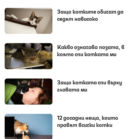
Защо котките обичат да
седят нависоко
Какво означава позата, в
която спи котката ми
Защо котката спи върху
главата ми
12 досадни неща, които
правят всички котки