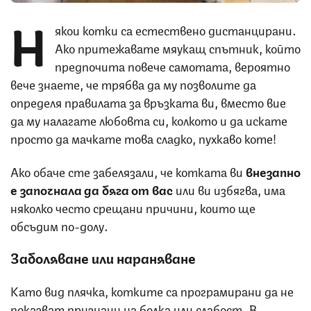
Н
якои котки са естествено дистанцирани.
Ако притежавате мяукащ спътник, който
предпочита повече самотата, вероятно
вече знаете, че трябва да му позволите да
определя правилата за връзката ви, вместо вие
да му налагате любовта си, колкото и да искате
просто да мачкате това сладко, пухкаво коте!
Ако обаче сте забелязали, че котката ви
внезапно
е започнала да бяга от вас
или ви избягва, има
няколко често срещани причини, които ще
обсъдим по-долу.
Заболяване или нараняване
Като вид плячка, котките са програмирани да не
показват признаци на болка или слабост. В