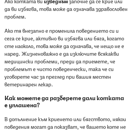
Ако котката ви
изведнъж
започне да се крие или
да ви избягва, това може да означава здравословен
проблем.
Ако тя внезапно е променила поведението си и
сега се крие, активно ви избягва или бяга, когато
сте наоколо, това може да означава, че нещо не е
наред. Жизненоважно е да изключите всякакви
медицински проблеми, преди да приемете, че
проблемът е чисто поведенчески, така че си
уговорете час за преглед при вашия местен
ветеринарен лекар.
Как можете да разберете дали котката
е уплашена?
В допълнение към криенето или бягството, някои
поведения могат да показват, че вашето коте не