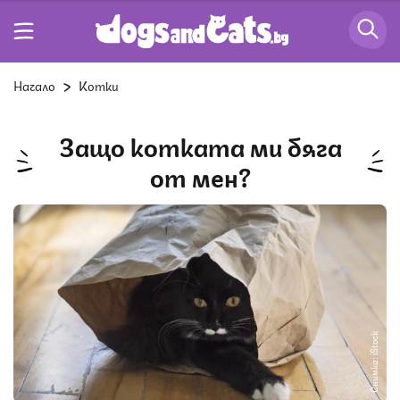
Начало
Котки
Защо котката ми бяга
от мен?
Снимка: iStock