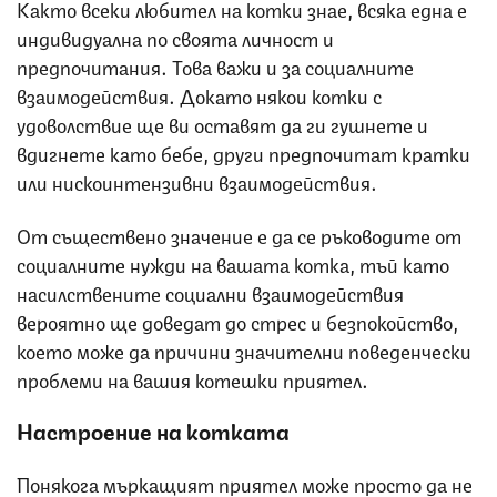
Както всеки любител на котки знае, всяка една е
индивидуална по своята личност и
предпочитания. Това важи и за социалните
взаимодействия. Докато някои котки с
удоволствие ще ви оставят да ги гушнете и
вдигнете като бебе, други предпочитат кратки
или нискоинтензивни взаимодействия.
От съществено значение е да се ръководите от
социалните нужди на вашата котка, тъй като
насилствените социални взаимодействия
вероятно ще доведат до стрес и безпокойство,
което може да причини значителни поведенчески
проблеми на вашия котешки приятел.
Настроение на котката
Понякога мъркащият приятел може просто да не