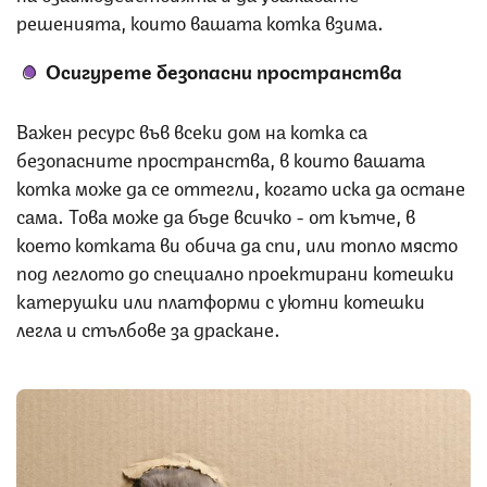
решенията, които вашата котка взима.
Осигурете безопасни пространства
Важен ресурс във всеки дом на котка са
безопасните пространства, в които вашата
котка може да се оттегли, когато иска да остане
сама. Това може да бъде всичко - от кътче, в
което котката ви обича да спи, или топло място
под леглото до специално проектирани котешки
катерушки или платформи с уютни котешки
легла и стълбове за драскане.