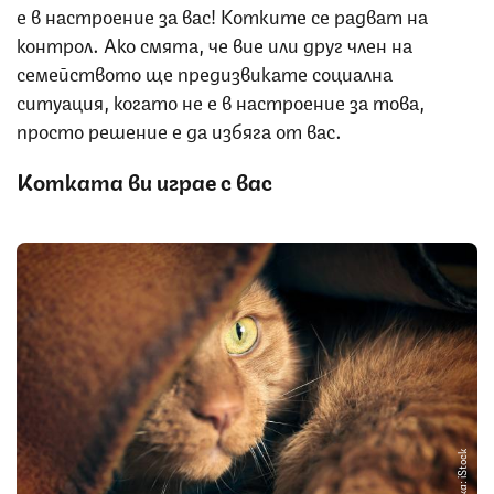
е в настроение за вас! Котките се радват на
контрол. Ако смята, че вие или друг член на
семейството ще предизвикате социална
ситуация, когато не е в настроение за това,
просто решение е да избяга от вас.
Котката ви играе с вас
Снимка: iStock