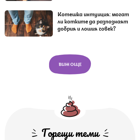
Котешка интуиция: могат
ли котките да разпознаят
добрия и лошия човек?
ВИЖ ОЩЕ
Горещи теми