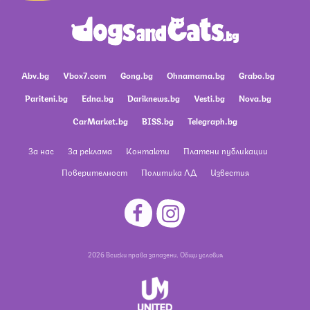
Abv.bg
Vbox7.com
Gong.bg
Ohnamama.bg
Grabo.bg
Pariteni.bg
Edna.bg
Dariknews.bg
Vesti.bg
Nova.bg
CarMarket.bg
BISS.bg
Telegraph.bg
За нас
За реклама
Контакти
Платени публикации
Поверителност
Политика ЛД
Известия
2026 Всички права запазени.
Общи условия