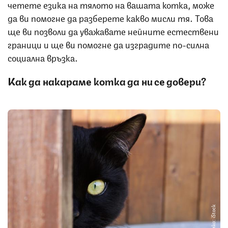
четете езика на тялото на вашата котка, може
да ви помогне да разберете какво мисли тя. Това
ще ви позволи да уважавате нейните естествени
граници и ще ви помогне да изградите по-силна
социална връзка.
Как да накараме котка да ни се довери?
Снимка: iStock