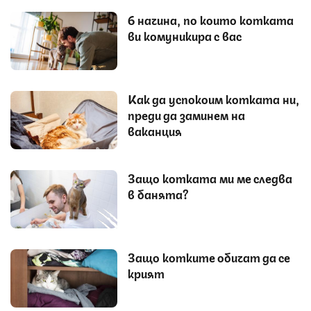
6 начина, по които котката
ви комуникира с вас
Как да успокоим котката ни,
преди да заминем на
ваканция
Защо котката ми ме следва
в банята?
Защо котките обичат да се
крият