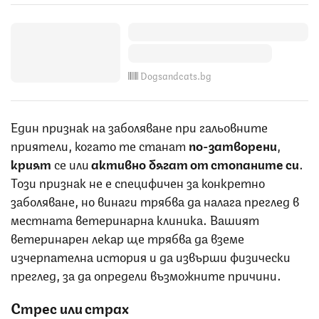
Dogsandcats.bg
Един признак на заболяване при гальовните
приятели, когато те станат
по-затворени
,
крият
се или
активно бягат от стопаните си
.
Този признак не е специфичен за конкретно
заболяване, но винаги трябва да налага преглед в
местната ветеринарна клиника. Вашият
ветеринарен лекар ще трябва да вземе
изчерпателна история и да извърши физически
преглед, за да определи възможните причини.
Стрес или страх