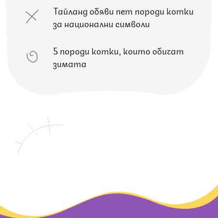
Тайланд обяви пет породи котки
за национални символи
5 породи котки, които обичат
зимата