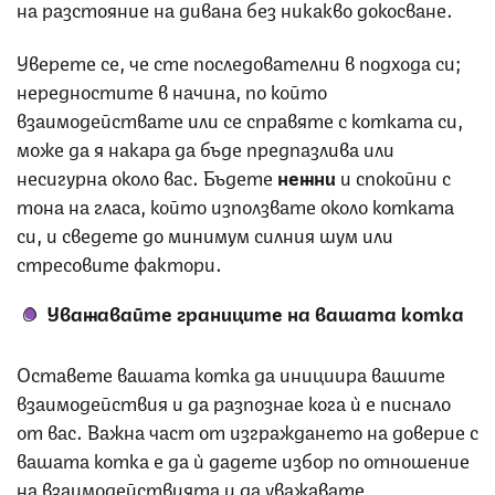
на разстояние на дивана без никакво докосване.
Уверете се, че сте последователни в подхода си;
нередностите в начина, по който
взаимодействате или се справяте с котката си,
може да я накара да бъде предпазлива или
несигурна около вас. Бъдете
нежни
и спокойни с
тона на гласа, който използвате около котката
си, и сведете до минимум силния шум или
стресовите фактори.
Уважавайте границите на вашата котка
Оставете вашата котка да инициира вашите
взаимодействия и да разпознае кога ѝ е писнало
от вас. Важна част от изграждането на доверие с
вашата котка е да ѝ дадете избор по отношение
на взаимодействията и да уважавате