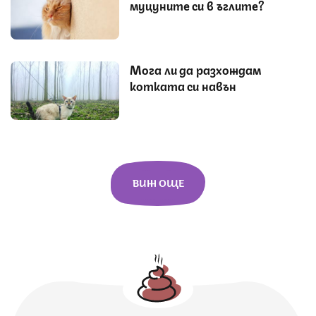
муцуните си в ъглите?
Мога ли да разхождам
котката си навън
ВИЖ ОЩЕ