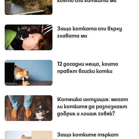
Защо котката спи върху
главата ми
12 досадни неща, които
правят всички котки
Котешка интуиция: могат
ли котките да разпознаят
добрия и лошия човек?
Защо котките търкат