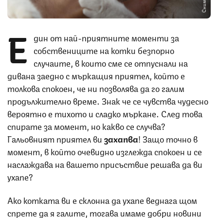
Е
дин от най-приятните моменти за
собствениците на котки безпорно
случаите, в които сме се отпуснали на
дивана заедно с мъркащия приятел, който е
толкова спокоен, че ни позволява да го галим
продължително време. Знак че се чувства чудесно
вероятно е тихото и сладко мъркане. След това
спирате за момент, но какво се случва?
Гальовният приятел ви
захапва
! Защо точно в
момент, в който очевидно изглежда спокоен и се
наслаждава на вашето присъствие решава да ви
ухапе?
Ако котката ви е склонна да ухапе веднага щом
спрете да я галите, тогава имаме добри новини