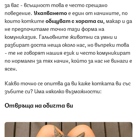
за вас - всъщност това е често срещано
поведение.
Ухапването
е един от начините, по
които котките
общуват с хората си,
макар и да
не предпочитаме точно тази форма на
комуниказия. Гальовните животни са умни и
разбират доста неща около нас, но въпреки това
- те не говорят нашия език и често комуникират
по нормален за тях начин, който за нас не винаги е
ясен.
Какво точно се опитва да ви каже котката ви със
зъбите си? Има няколко възможности:
Отвръща на обичта ви