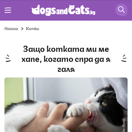
Начало
Котки
Защо котката ми ме
хапе, когато спра да я
галя
Снимка: iStock