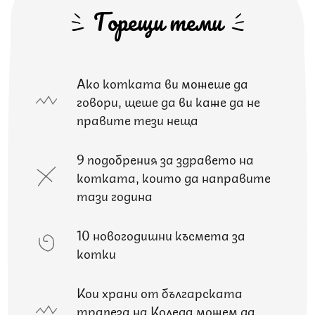
Горещи теми
Ако котката ви можеше да
говори, щеше да ви каже да не
правите тези неща
9 подобрения за здравето на
котката, които да направите
тази година
10 новогодишни късмета за
котки
Кои храни от българската
трапеза на Коледа можем да