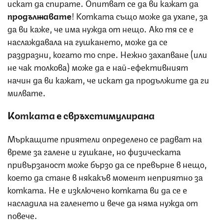
искат да спирате. Опитват се да ви кажат да
продължавате
! Котката също може да ухапе, за
да ви каже, че има нужда от нещо. Ако тя се е
наслаждавала на гушкането, може да се
раздразни, когато то спре. Нежно захапване (или
не чак толкова) може да е най-ефективният
начин да ви кажат, че искат да продължите да ги
милвате.
Котката е свръхстимулирана
Мъркащите приятели определено се радват на
време за галене и гушкане, но физическата
привързаност може бързо да се превърне в нещо,
което да стане в някакъв момент неприятно за
котката. Не е изключено котката ви да се е
насладила на галенето и вече да няма нужда от
повече.