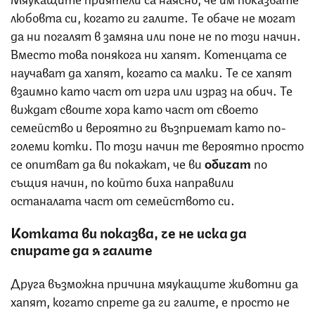
любовта си, когато ги галите. Те обаче не могат
да ни погалят в замяна или поне не по този начин.
Вместо това понякога ни хапят. Котенцата се
научават да хапят, когато са малки. Те се хапят
взаимно като част от игра или израз на обич. Те
виждат своите хора като част от своето
семейство и вероятно ги възприемат като по-
големи котки. По този начин те вероятно просто
се опитват да ви покажат, че ви
обичат
по
същия начин, по който биха направили
останалата част от семейството си.
Котката ви показва, че не иска да
спирате да я галите
Друга възможна причина мяукащите животни да
хапят, когато спрете да ги галите, е просто не