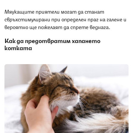
Мяукащите приятели могат да станат
свръхстимулирани при определен праг на галене и
вероятно ще пожелаят да спрете веднага.
Как да предотвратим хапането
котката
Снимка: iStock