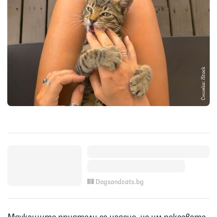
Снимка: iStock
Dogsandcats.bg
Мяукащите приятели са наясно, че им показвате