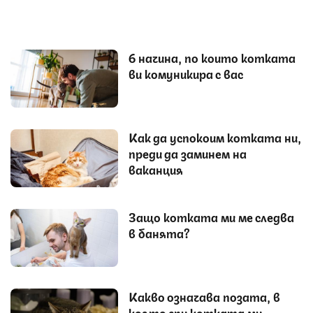
6 начина, по които котката
ви комуникира с вас
Как да успокоим котката ни,
преди да заминем на
ваканция
Защо котката ми ме следва
в банята?
Какво означава позата, в
която спи котката ми