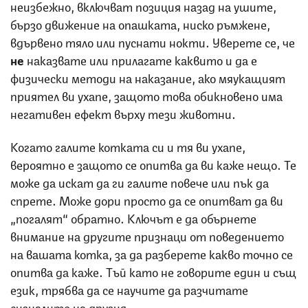
неизбежно, включват позиция назад на ушите,
бързо движение на опашката, ниско ръмжене,
вдървено тяло или пуснати нокти. Уверете се, че
не
наказвате или прилагате каквито и да е
физически методи на наказание, ако мяукащият
приятел ви ухапе, защото това обикновено има
негативен ефект върху тези животни.
Когато галите котката си и тя ви ухапе,
вероятно е защото се опитва да ви каже нещо. Те
може да искат да ги галите повече или пък да
спрете. Може дори просто да се опитват да ви
„погалят“ обратно. Ключът е да обърнете
внимание на другите признаци от поведението
на вашата котка, за да разберете какво точно се
опитва да каже. Тъй като не говорите един и същ
език, трябва да се научите да разчитате
сигналите на другия.