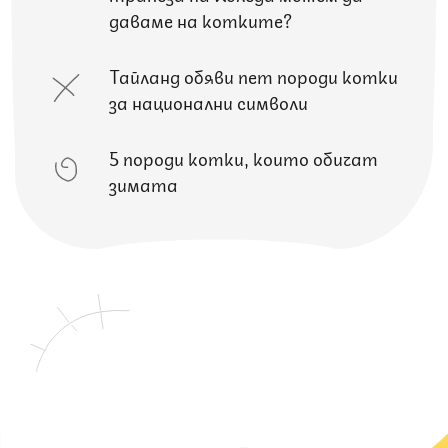
даваме на котките?
Тайланд обяви пет породи котки
за национални символи
5 породи котки, които обичат
зимата