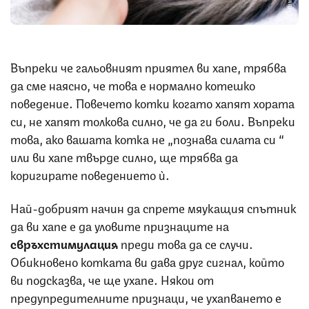
Въпреки че гальовният приятел ви хапе, трябва
да сме наясно, че това е нормално котешко
поведение. Повечето котки когато хапят хората
си, не хапят толкова силно, че да ги боли. Въпреки
това, ако вашата котка не „познава силата си “
или ви хапе твърде силно, ще трябва да
коригирате поведението ѝ.
Най-добрият начин да спрете мяукащия спътник
да ви хапе е да уловите признаците на
свръхстимулация
преди това да се случи.
Обикновено котката ви дава друг сигнал, който
ви подсказва, че ще ухапе. Някои от
предупредителните признаци, че ухапването е