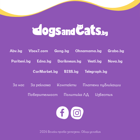
Abv.bg
Vbox7.com
Gong.bg
Ohnamama.bg
Grabo.bg
Pariteni.bg
Edna.bg
Dariknews.bg
Vesti.bg
Nova.bg
CarMarket.bg
BISS.bg
Telegraph.bg
За нас
За реклама
Контакти
Платени публикации
Поверителност
Политика ЛД
Известия
2026 Всички права запазени.
Общи условия