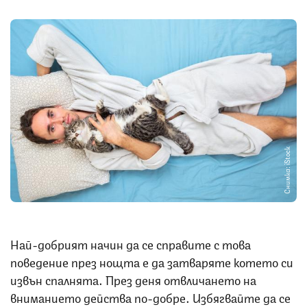
Снимка: iStock
Най-добрият начин да се справите с това
поведение през нощта е да затваряте котето си
извън спалнята. През деня отвличането на
вниманието действа по-добре. Избягвайте да се