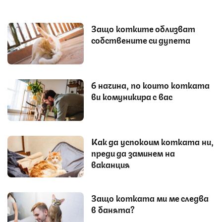
Защо котките облизват
собствените си дупета
6 начина, по които котката
ви комуникира с вас
Как да успокоим котката ни,
преди да заминем на
ваканция
Защо котката ми ме следва
в банята?