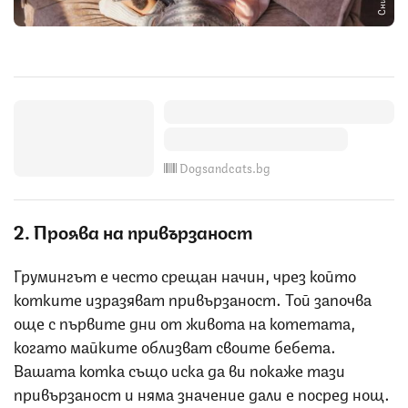
Dogsandcats.bg
2. Проява на привързаност
Грумингът е често срещан начин, чрез който
котките изразяват привързаност. Той започва
още с първите дни от живота на котетата,
когато майките облизват своите бебета.
Вашата котка също иска да ви покаже тази
привързаност и няма значение дали е посред нощ.