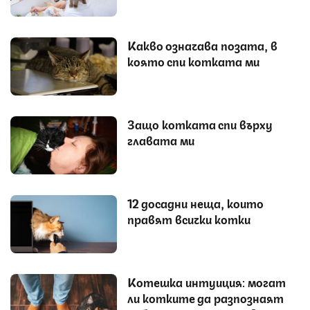
Какво означава позата, в
която спи котката ми
Защо котката спи върху
главата ми
12 досадни неща, които
правят всички котки
Котешка интуиция: могат
ли котките да разпознаят