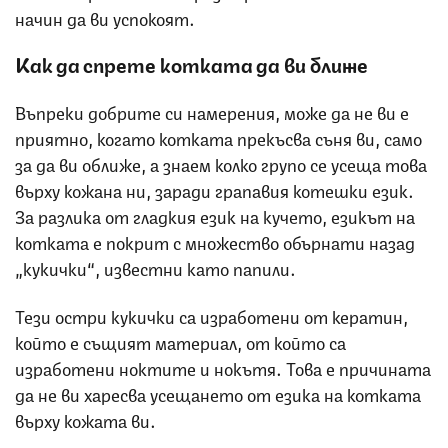
начин да ви успокоят.
Как да спрете котката да ви ближе
Въпреки добрите си намерения, може да не ви е
приятно, когато котката прекъсва съня ви, само
за да ви оближе, а знаем колко групо се усеща това
върху кожана ни, заради грапавия котешки език.
За разлика от гладкия език на кучето, езикът на
котката е покрит с множество обърнати назад
„кукички“, известни като папили.
Тези остри кукички са изработени от кератин,
който е същият материал, от който са
изработени ноктите и нокътя. Това е причината
да не ви харесва усещането от езика на котката
върху кожата ви.