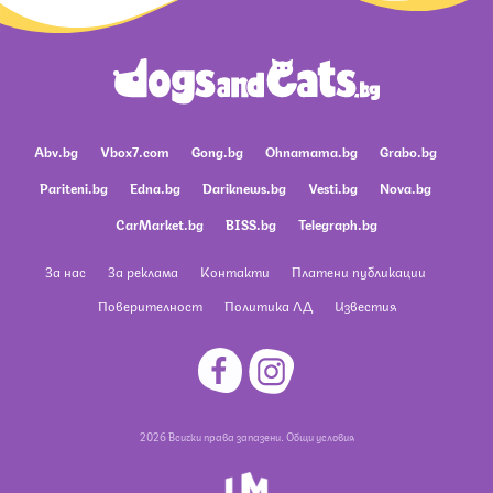
Abv.bg
Vbox7.com
Gong.bg
Ohnamama.bg
Grabo.bg
Pariteni.bg
Edna.bg
Dariknews.bg
Vesti.bg
Nova.bg
CarMarket.bg
BISS.bg
Telegraph.bg
За нас
За реклама
Контакти
Платени публикации
Поверителност
Политика ЛД
Известия
2026 Всички права запазени.
Общи условия