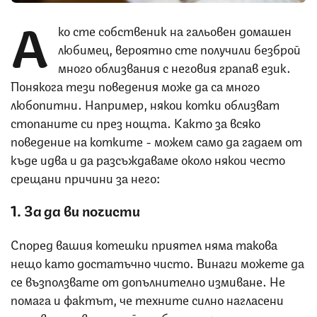
А
ко сте собственик на гальовен домашен
любимец, вероятно сте получили безброй
много облизвания с неговия грапав език.
Понякога тези поведения може да са много
любопитни. Например, някои котки облизват
стопаните си през нощта. Както за всяко
поведение на котките - можем само да гадаем от
къде идва и да разсъждаваме около някои често
срещани причини за него:
1. За да ви почисти
Според вашия котешки приятел няма такова
нещо като достатъчно чисто. Винаги можете да
се възползвате от допълнително измиване. Не
помага и фактът, че техните силно нагласени
сетива долавят и най-слабите миризми.