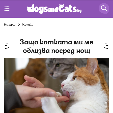
Начало
Котки
Защо котката ми ме
облизва посред нощ
Снимка: