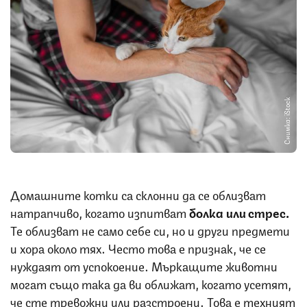
Снимка: iStock
Домашните котки са склонни да се облизват
натрапчиво, когато изпитват
болка или стрес.
Те облизват не само себе си, но и други предмети
и хора около тях. Често това е признак, че се
нуждаят от успокоение. Мъркащите животни
могат също така да ви оближат, когато усетят,
че сте тревожни или разстроени. Това е техният