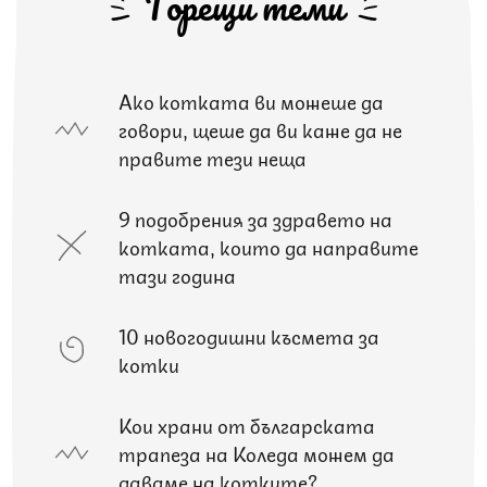
Горещи теми
Ако котката ви можеше да
говори, щеше да ви каже да не
правите тези неща
9 подобрения за здравето на
котката, които да направите
тази година
10 новогодишни късмета за
котки
Кои храни от българската
трапеза на Коледа можем да
даваме на котките?