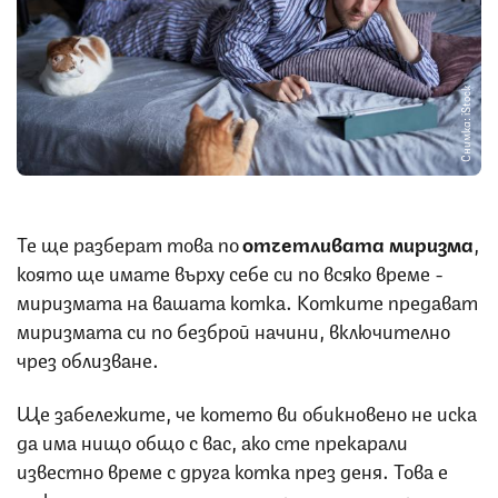
Снимка: iStock
Те ще разберат това по
отчетливата миризма
,
която ще имате върху себе си по всяко време -
миризмата на вашата котка. Котките предават
миризмата си по безброй начини, включително
чрез облизване.
Ще забележите, че котето ви обикновено не иска
да има нищо общо с вас, ако сте прекарали
известно време с друга котка през деня. Това е
така, защото те усещат миризмата на другата