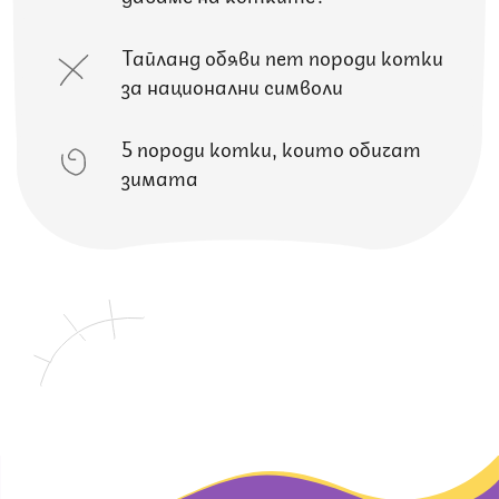
Тайланд обяви пет породи котки
за национални символи
5 породи котки, които обичат
зимата