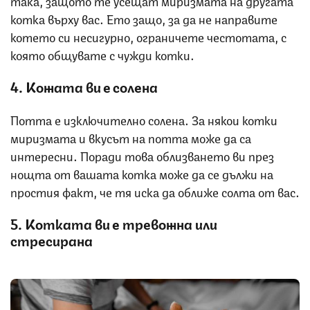
котка върху вас. Ето защо, за да не направите
котето си несигурно, ограничете честотата, с
която общувате с чужди котки.
4. Кожата ви е солена
Потта е изключително солена. За някои котки
миризмата и вкусът на потта може да са
интересни. Поради това облизването ви през
нощта от вашата котка може да се дължи на
простия факт, че тя иска да оближе солта от вас.
5. Котката ви е тревожна или
стресирана