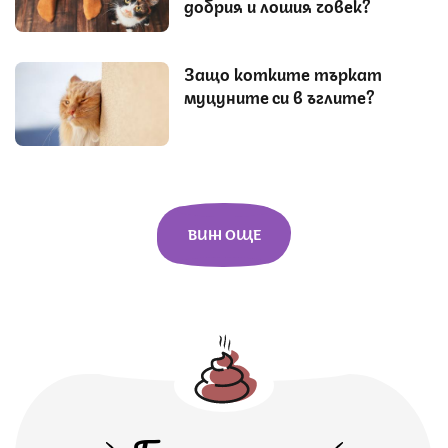
добрия и лошия човек?
Защо котките търкат
муцуните си в ъглите?
ВИЖ ОЩЕ