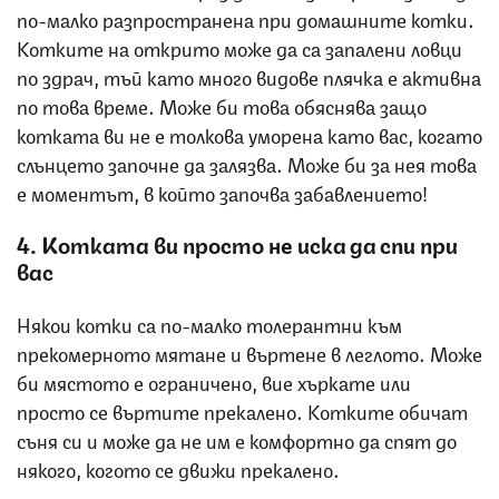
по-малко разпространена при домашните котки.
Котките на открито може да са запалени ловци
по здрач, тъй като много видове плячка е активна
по това време. Може би това обяснява защо
котката ви не е толкова уморена като вас, когато
слънцето започне да залязва. Може би за нея това
е моментът, в който започва забавлението!
4. Котката ви просто не иска да спи при
вас
Някои котки са по-малко толерантни към
прекомерното мятане и въртене в леглото. Може
би мястото е ограничено, вие хъркате или
просто се въртите прекалено. Котките обичат
съня си и може да не им е комфортно да спят до
някого, когото се движи прекалено.