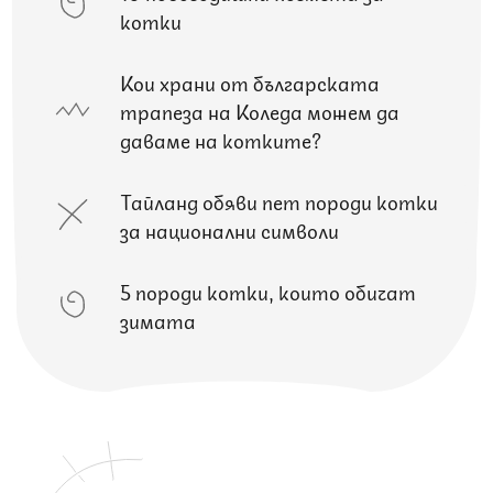
котки
Кои храни от българската
трапеза на Коледа можем да
даваме на котките?
Тайланд обяви пет породи котки
за национални символи
5 породи котки, които обичат
зимата