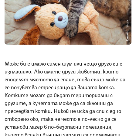
Снимка: iStock
Може би е имало силен шум или нещо друго ги е
изплашило. Ако имате други животни, които
споделят мястото за спане, това също може да
се почувства стресиращо за вашата котка.
Котките могат да бъдат териториални с
другите, а кучетата може да са склонни да
преследват котки. Никой не иска да спи с едно
отворено око, така че често е по-лесно да се
установи лагер в по-безопасни помещения,
където всички външни заплахи са премахнати.