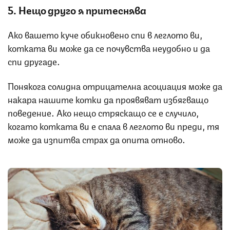
5. Нещо друго я притеснява
Ако вашето куче обикновено спи в леглото ви,
котката ви може да се почувства неудобно и да
спи другаде.
Понякога солидна отрицателна асоциация може да
накара нашите котки да проявяват избягващо
поведение. Ако нещо стряскащо се е случило,
когато котката ви е спала в леглото ви преди, тя
може да изпитва страх да опита отново.