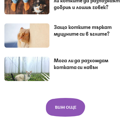
добрия и лошия човек?
Защо котките търкат
муцуните си в ъглите?
Мога ли да разхождам
котката си навън
ВИЖ ОЩЕ