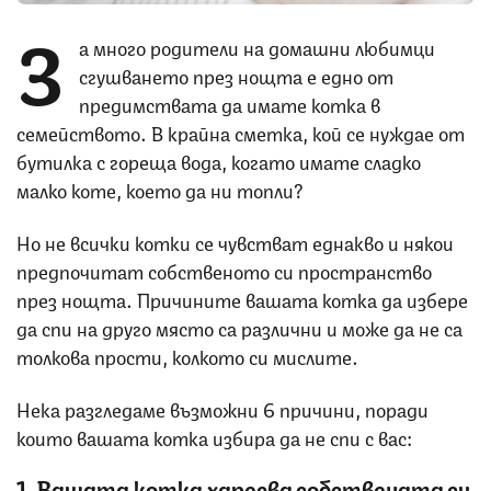
З
а много родители на домашни любимци
сгушването през нощта е едно от
предимствата да имате котка в
семейството. В крайна сметка, кой се нуждае от
бутилка с гореща вода, когато имате сладко
малко коте, което да ни топли?
Но не всички котки се чувстват еднакво и някои
предпочитат собственото си пространство
през нощта. Причините вашата котка да избере
да спи на друго място са различни и може да не са
толкова прости, колкото си мислите.
Нека разгледаме възможни 6 причини, поради
които вашата котка избира да не спи с вас:
1. Вашата котка харесва собствената си