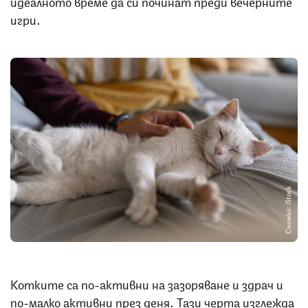
идеалното време да си починат преди вечерните
игри.
Снимка: iStock
Котките са по-активни на зазоряване и здрач и
по-малко активни през деня. Тази черта изглежда