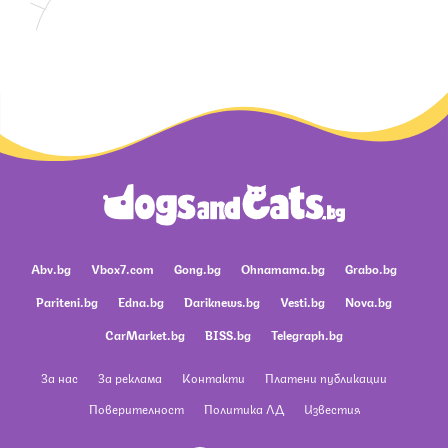
Abv.bg
Vbox7.com
Gong.bg
Ohnamama.bg
Grabo.bg
Pariteni.bg
Edna.bg
Dariknews.bg
Vesti.bg
Nova.bg
CarMarket.bg
BISS.bg
Telegraph.bg
За нас
За реклама
Контакти
Платени публикации
Поверителност
Политика ЛД
Известия