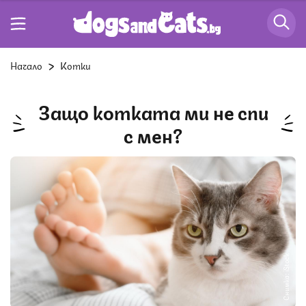
Начало
Котки
Защо котката ми не спи
с мен?
Снимка: iStock