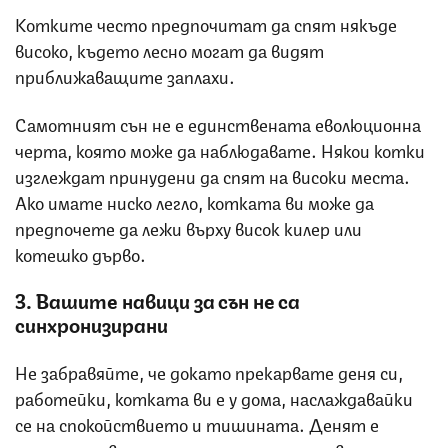
Котките често предпочитат да спят някъде
високо, където лесно могат да видят
приближаващите заплахи.
Самотният сън не е единствената еволюционна
черта, която може да наблюдавате. Някои котки
изглеждат принудени да спят на високи места.
Ако имате ниско легло, котката ви може да
предпочете да лежи върху висок килер или
котешко дърво.
3. Вашите навици за сън не са
синхронизирани
Не забравяйте, че докато прекарвате деня си,
работейки, котката ви е у дома, наслаждавайки
се на спокойствието и тишината. Денят е