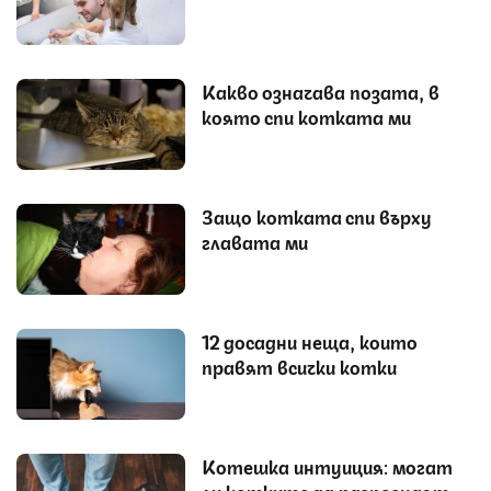
Какво означава позата, в
която спи котката ми
Защо котката спи върху
главата ми
12 досадни неща, които
правят всички котки
Котешка интуиция: могат
ли котките да разпознаят