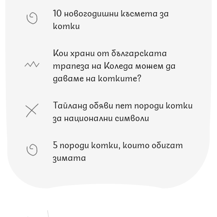
10 новогодишни късмета за
котки
Кои храни от българската
трапеза на Коледа можем да
даваме на котките?
Тайланд обяви пет породи котки
за национални символи
5 породи котки, които обичат
зимата