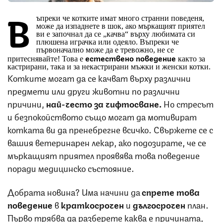
В
ъпреки че котките имат много странни поведеня,
може да изпаднете в шок, ако мъркащият приятел
ви е започнал да се „качва“ върху любимата си
плюшена играчка или одеяло. Въпреки че
първоначално може да е тревожно, не се
естествено
поведение
притеснявайте! Това е
както за
кастрирани, така и за некастрирани мъжки и женски котки.
Котките могат да се качват върху различни
предмети или други животни по различни
причини,
най-често за чифтосване.
Но стресът
и безпокойството също могат да мотивират
котката ви да пренебрегне всичко. Свържете се с
вашия ветеринарен лекар, ако подозирате, че се
мъркащият приятел проявява това поведение
поради медицинско състояние.
Добрата новина? Има начини да
спрете това
поведение
в
краткосрочен
и
дългосрочен
план.
Първо трябва да разберете каква е причината,