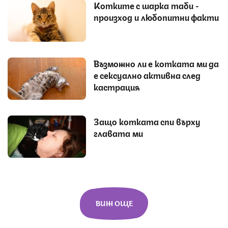
Котките с шарка таби -
произход и любопитни факти
Възможно ли е котката ми да
е сексуално активна след
кастрация
Защо котката спи върху
главата ми
ВИЖ ОЩЕ