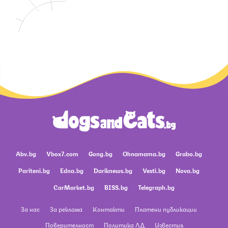
Abv.bg
Vbox7.com
Gong.bg
Ohnamama.bg
Grabo.bg
Pariteni.bg
Edna.bg
Dariknews.bg
Vesti.bg
Nova.bg
CarMarket.bg
BISS.bg
Telegraph.bg
За нас
За реклама
Контакти
Платени публикации
Поверителност
Политика ЛД
Известия