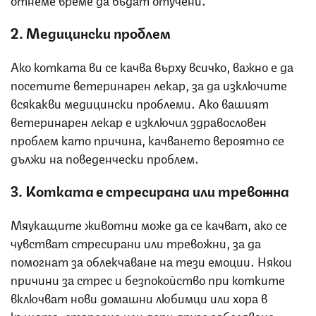
2. Медицински проблем
Ако котката ви се качва върху всичко, важно е да
посетите ветеринарен лекар, за да изключите
всякакви медицински проблеми. Ако вашият
ветеринарен лекар е изключил здравословен
проблем като причина, качването вероятно се
дължи на поведенчески проблем.
3. Котката е стресирана или тревожна
Мяукащите животни може да се качват, ако се
чувстват стресирани или тревожни, за да
помогнат за облекчаване на тези емоции. Някои
причини за стрес и безпокойство при котките
включват нови домашни любимци или хора в
къщата, стареене или дори друго заболяване.