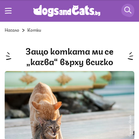
Начало
Котки
Защо котката ми се
„качва“ върху всичко
Снимка: iStock