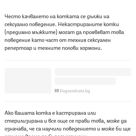
Често качването на котката се дължи на
сексуално поведение. Некастрираните котки
(предимно мъжките) могат да проявяват това
поведение като част от техния сексуален
репертоар и техните полови хормони.
Dogsandcats.bg
Ако вашата котка е кастрирана или
стерилизирана и все още се прави това, може да
означава, че са научили поведението и може би ще
отнеме време да бъдат отучени.