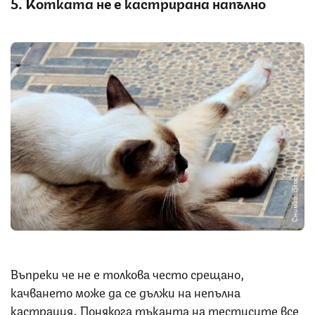
5. Котката не е кастрирана напълно
Снимка: iStock
Въпреки че не е толкова често срещано,
качването може да се дължи на непълна
кастрация. Понякога тъканта на тестисите все