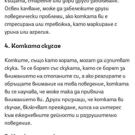
Освен качване, може да забележите други
поведенчески проблеми, ако котката ви е
стресирана или тревожна, като маркиране с
урина или агресия.
4. Котката скучае
Котките, също като хората, могат да изпитват
скука. Те се борят със скуката, като се борят за
вниманието на стопаните си, а ако реагирате и
обръщате внимание на това поведение, котката
ви се научава, че може така да привлича
вниманието ви. Други признаци, че котката ви
скучае, включват преяждане, липса на интерес
към ежедневните дейности и разрушително
поведение.