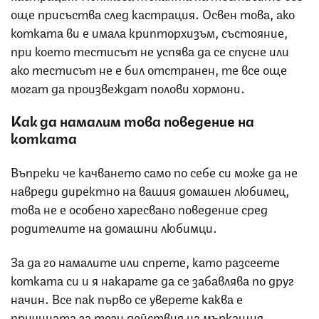
още присъства след кастрация. Освен това, ако
котката ви е имала крипторхизъм, състояние,
при което тестисът не успява да се спусне или
ако тестисът не е бил отстранен, те все още
могат да произвеждат полови хормони.
Как да намалим това поведение на
котката
Въпреки че качването само по себе си може да не
навреди директно на вашия домашен любимец,
това не е особено харесвано поведение сред
родителите на домашни любимци.
За да го намалите или спрете, като разсеете
котката си и я накарате да се забавлява по друг
начин. Все пак първо се уверете каква е
причината за тези действия на мъркащия