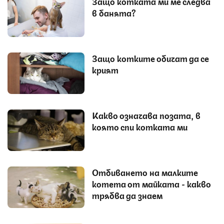
Защо котката ми ме следва
в банята?
Защо котките обичат да се
крият
Какво означава позата, в
която спи котката ми
Отбиването на малките
котета от майката - какво
трябва да знаем