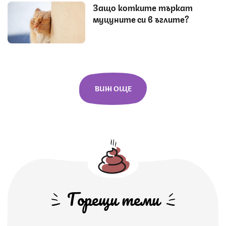
Защо котките търкат
муцуните си в ъглите?
ВИЖ ОЩЕ
Горещи теми