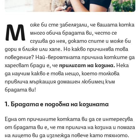
М
оже би сте забелязали, че вашата котка
много обича брадата ви, често се
сгушва до нея, докато спите и може би
дори я ближе или хапе. Но какво причинява това
поведение? Най-вероятната причина котките да
харесват бради е, че
приличат на козина.
Нека
да научим какво е това нещо, което толкова
привлича мъркащия домашен любимец към
брадата ви!
1. Брадата е подобна на козината
Една от причините котката ви да се интересува
от брадата ви е, че тя прилича на козина и помага
на лицето ви да изглежда повече като тяхното.