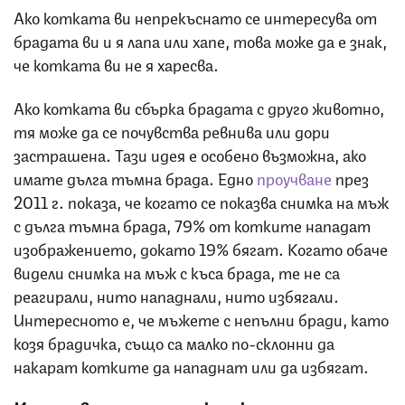
Ако котката ви непрекъснато се интересува от
брадата ви и я лапа или хапе, това може да е знак,
че котката ви не я харесва.
Ако котката ви сбърка брадата с друго животно,
тя може да се почувства ревнива или дори
застрашена. Тази идея е особено възможна, ако
имате дълга тъмна брада. Едно
проучване
през
2011 г. показа, че когато се показва снимка на мъж
с дълга тъмна брада, 79% от котките нападат
изображението, докато 19% бягат. Когато обаче
видели снимка на мъж с къса брада, те не са
реагирали, нито нападнали, нито избягали.
Интересното е, че мъжете с непълни бради, като
козя брадичка, също са малко по-склонни да
накарат котките да нападнат или да избягат.