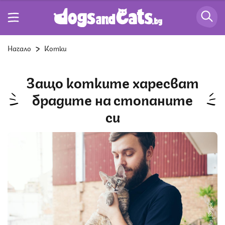
Начало
Котки
Защо котките харесват
брадите на стопаните
си
Снимка: IStock