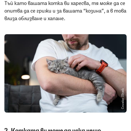
Тъй като вашата котка ви харесва, тя може да се
опитва да се грижи и за вашата “козина”, а в това
влиза облизване и хапане.
Снимка: IStock
2. Котката ви може да иска нещо