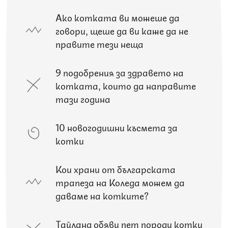
Ако котката ви можеше да
говори, щеше да ви каже да не
правите тези неща
9 подобрения за здравето на
котката, които да направите
тази година
10 новогодишни късмета за
котки
Кои храни от българската
трапеза на Коледа можем да
даваме на котките?
Тайланд обяви пет породи котки