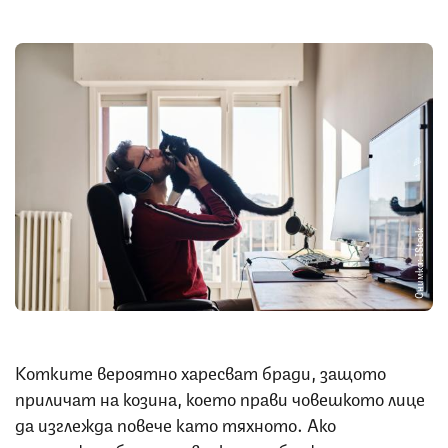
Снимка: IStock
Котките вероятно харесват бради, защото
приличат на козина, което прави човешкото лице
да изглежда повече като тяхното. Ако