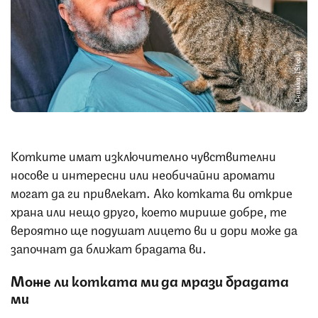
Снимка: IStock
Котките имат изключително чувствителни
носове и интересни или необичайни аромати
могат да ги привлекат. Ако котката ви открие
храна или нещо друго, което мирише добре, те
вероятно ще подушат лицето ви и дори може да
започнат да ближат брадата ви.
Може ли котката ми да мрази брадата
ми