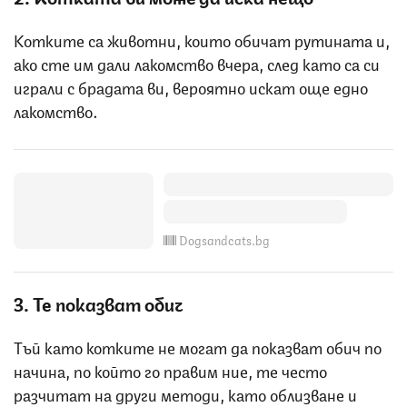
Котките са животни, които обичат рутината и,
ако сте им дали лакомство вчера, след като са си
играли с брадата ви, вероятно искат още едно
лакомство.
Dogsandcats.bg
3. Те показват обич
Тъй като котките не могат да показват обич по
начина, по който го правим ние, те често
разчитат на други методи, като облизване и