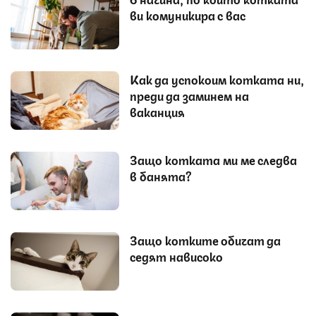
ви комуникира с вас
Как да успокоим котката ни,
преди да заминем на
ваканция
Защо котката ми ме следва
в банята?
Защо котките обичат да
седят нависоко