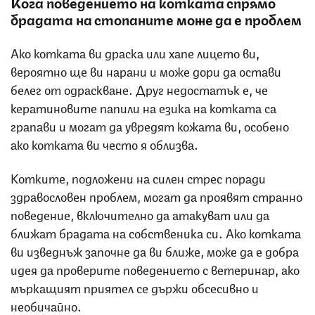
Кога поведението на котката спрямо
брадата на стопаните може да е проблем
Ако котката ви драска или хапе лицето ви,
вероятно ще ви нарани и може дори да остави
белег от одраскване. Друг недостатък е, че
кератиновите папили на езика на котката са
грапави и могат да увредят кожата ви, особено
ако котката ви често я облизва.
Котките, подложени на силен стрес поради
здравословен проблем, могат да проявят странно
поведение, включително да атакуват или да
ближат брадата на собственика си. Ако котката
ви изведнъж започне да ви ближе, може да е добра
идея да проверите поведението с ветеринар, ако
мъркащият приятел се държи обсесивно и
необичайно.