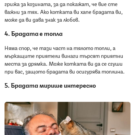
грижа за козината, за да покажат, че вие сте
важни за тях. Ако котката ви хапе брадата ви,
може да ви дава знак за любов.
4. Брадата е топла
Няма спор, че тази част на тялото топли, а
мъркащите приятели винаги търсят приятни
места за дрямка. Може котката ви да се сгуши
при вас, защото брадата ви осигурява топлина.
5. Брадата мирише интересно