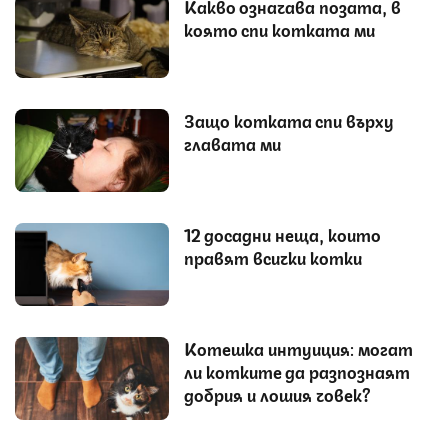
Какво означава позата, в
която спи котката ми
Защо котката спи върху
главата ми
12 досадни неща, които
правят всички котки
Котешка интуиция: могат
ли котките да разпознаят
добрия и лошия човек?