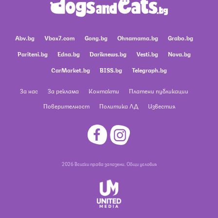
Abv.bg
Vbox7.com
Gong.bg
Ohnamama.bg
Grabo.bg
Pariteni.bg
Edna.bg
Dariknews.bg
Vesti.bg
Nova.bg
CarMarket.bg
BISS.bg
Telegraph.bg
За нас
За реклама
Контакти
Платени публикации
Поверителност
Политика ЛД
Известия
2026 Всички права запазени.
Общи условия