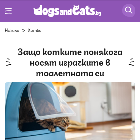
Начало
Котки
Защо котките понякога
носят играчките в
тоалетната си
Снимка: iStock