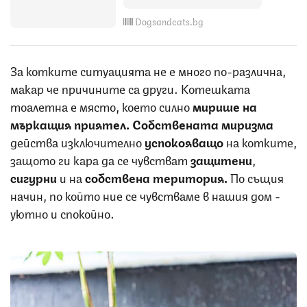
Dogsandcats.bg
За котките ситуацията не е много по-различна,
макар че причините са други. Котешката
тоалетна е място, което силно
мирише на
мъркащия приятел. Собствената миризма
действа изключително
успокояващо
на котките,
защото ги кара да се чувстват
защитени
,
сигурни
и на
собствена територия.
По същия
начин, по който ние се чувстваме в нашия дом -
уютно и спокойно.