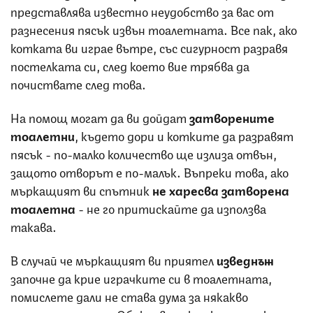
представлява известно неудобство за вас от
разнесения пясък извън тоалетната. Все пак, ако
котката ви играе вътре, със сигурност разравя
постелката си, след което вие трябва да
почиствате след това.
На помощ могат да ви дойдат
затворените
тоалетни
, където дори и котките да разравят
пясък - по-малко количество ще излиза отвън,
защото отворът е по-малък. Въпреки това, ако
мъркащият ви спътник
не харесва затворена
тоалетна
- не го притискайте да използва
такава.
В случай че мъркащият ви приятел
изведнъж
започне да крие играчките си в тоалетната,
помислете дали не става дума за някакво