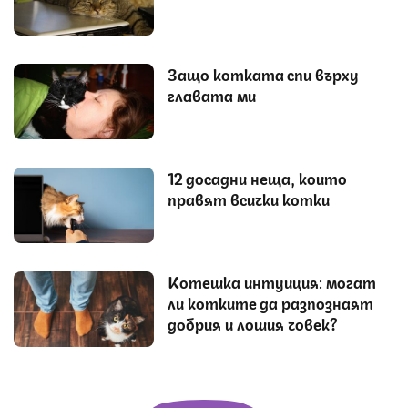
Защо котката спи върху
главата ми
12 досадни неща, които
правят всички котки
Котешка интуиция: могат
ли котките да разпознаят
добрия и лошия човек?