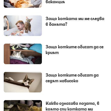
ваканция
Защо котката ми ме следва
в банята?
Защо котките обичат да се
крият
Защо котките обичат да
седят нависоко
Какво означава позата, в
която спи котката ми