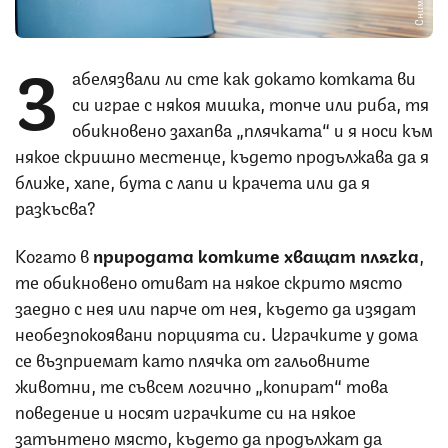
З
абелязвали ли сте как докато котката ви
си играе с някоя мишка, топче или риба, тя
обикновено захапва „плячката“ и я носи към
някое скришно местенце, където продължава да я
ближе, хапе, бута с лапи и крачета или да я
разкъсва?
Когато в
природата котките хващат плячка
,
те обикновено отиват на някое скрито място
заедно с нея или парче от нея, където да изядат
необезпокоявани порцията си. Играчките у дома
се възприемат като плячка от гальовните
животни, те съвсем логично „копират“ това
поведение и носят играчките си на някое
затънтено място, където да продължат да