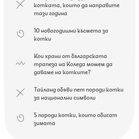
котката, които да направите
тази година
10 новогодишни късмета за
котки
Кои храни от българската
трапеза на Коледа можем да
даваме на котките?
Тайланд обяви пет породи котки
за национални символи
5 породи котки, които обичат
зимата