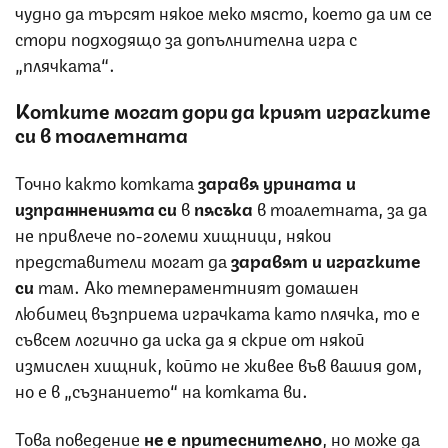
чудно да търсят някое меко място, което да им се
стори подходящо за допълнителна игра с
„плячката“.
Котките могат дори да крият играчките
си в тоалетната
Точно както котката
заравя урината и
изпражненията си
в
пясъка
в тоалетната, за да
не привлече по-големи хищници, някои
представители могат да
заравят и играчките
си
там. Ако темпераментният домашен
любимец възприема играчката като плячка, то е
съвсем логично да иска да я скрие от някой
измислен хищник, който не живее във вашия дом,
но е в „съзнанието“ на котката ви.
Това поведение
не е притеснително
, но може да