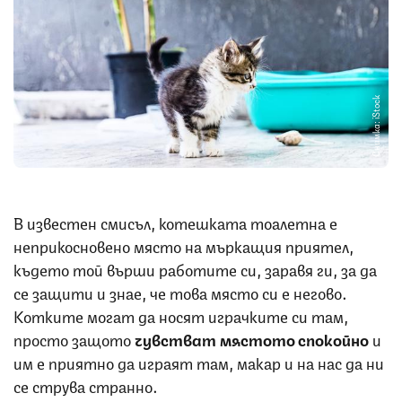
Снимка: iStock
В известен смисъл, котешката тоалетна е
неприкосновено място на мъркащия приятел,
където той върши работите си, заравя ги, за да
се защити и знае, че това място си е негово.
Котките могат да носят играчките си там,
просто защото
чувстват мястото спокойно
и
им е приятно да играят там, макар и на нас да ни
се струва странно.