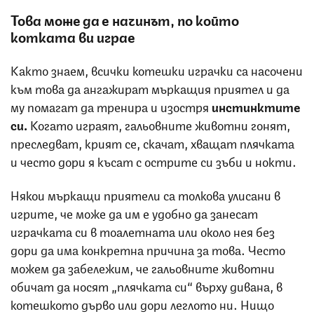
Това може да е начинът, по който
котката ви играе
Както знаем, всички котешки играчки са насочени
към това да ангажират мъркащия приятел и да
му помагат да тренира и изостря
инстинктите
си.
Когато играят, гальовните животни гонят,
преследват, крият се, скачат, хващат плячката
и често дори я късат с острите си зъби и нокти.
Някои мъркащи приятели са толкова улисани в
игрите, че може да им е удобно да занесат
играчката си в тоалетната или около нея без
дори да има конкретна причина за това. Често
можем да забележим, че гальовните животни
обичат да носят „плячката си“ върху дивана, в
котешкото дърво или дори леглото ни. Нищо