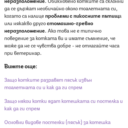
неразположение
. Обикновено котките са склонни
да се държат необичайно около тоалетната си,
когато са налице
проблеми с пикочните пътищ
а
или някакво друго
стомашно-чревно
неразположение
. Ако това не е типично
поведение за котката ви и имате съмнение, че
може да не се чувства добре - не отлагайте часа
при ветеринар.
Вижте още:
Защо котките разравят пясък извън
тоалетната си и как да ги спрем
Защо някои котки ядат котешката си постелка и
как да ги спрем
Основни видове постелки (пясък) за котешка