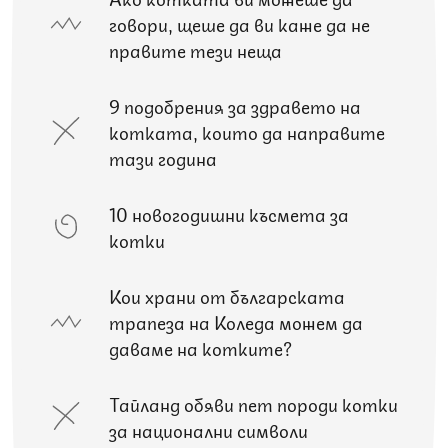
говори, щеше да ви каже да не
правите тези неща
9 подобрения за здравето на
котката, които да направите
тази година
10 новогодишни късмета за
котки
Кои храни от българската
трапеза на Коледа можем да
даваме на котките?
Тайланд обяви пет породи котки
за национални символи