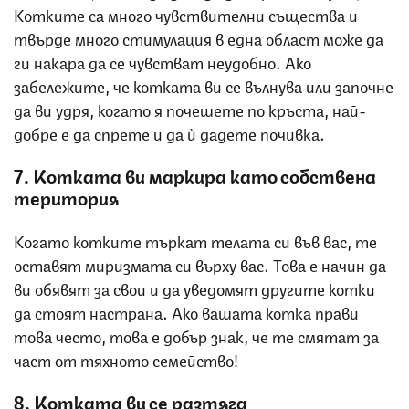
Котките са много чувствителни същества и
твърде много стимулация в една област може да
ги накара да се чувстват неудобно. Ако
забележите, че котката ви се вълнува или започне
да ви удря, когато я почешете по кръста, най-
добре е да спрете и да ѝ дадете почивка.
7. Котката ви маркира като собствена
територия
Когато котките търкат телата си във вас, те
оставят миризмата си върху вас. Това е начин да
ви обявят за свои и да уведомят другите котки
да стоят настрана. Ако вашата котка прави
това често, това е добър знак, че те смятат за
част от тяхното семейство!
8. Котката ви се разтяга