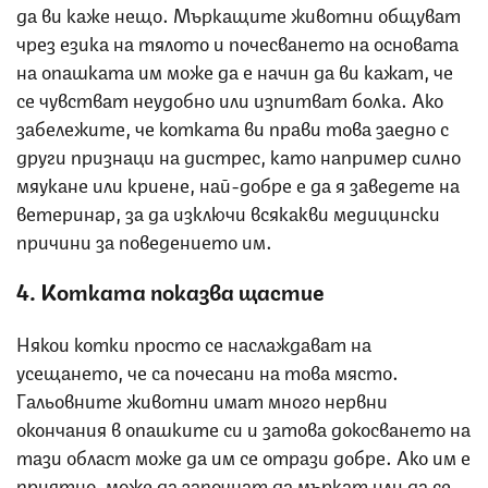
да ви каже нещо. Мъркащите животни общуват
чрез езика на тялото и почесването на основата
на опашката им може да е начин да ви кажат, че
се чувстват неудобно или изпитват болка. Ако
забележите, че котката ви прави това заедно с
други признаци на дистрес, като например силно
мяукане или криене, най-добре е да я заведете на
ветеринар, за да изключи всякакви медицински
причини за поведението им.
4. Котката показва щастие
Някои котки просто се наслаждават на
усещането, че са почесани на това място.
Гальовните животни имат много нервни
окончания в опашките си и затова докосването на
тази област може да им се отрази добре. Ако им е
приятно, може да започнат да мъркат или да се