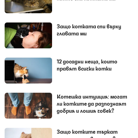
Защо котката спи върху
главата ми
12 досадни неща, които
правят всички котки
Котешка интуиция: могат
ли котките да разпознаят
добрия и лошия човек?
Защо котките търкат