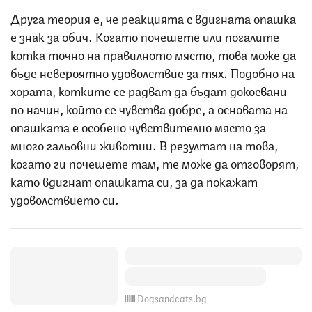
Друга теория е, че реакцията с вдигната опашка
е знак за обич. Когато почешете или погалите
котка точно на правилното място, това може да
бъде невероятно удоволствие за тях. Подобно на
хората, котките се радват да бъдат докосвани
по начин, който се чувства добре, а основата на
опашката е особено чувствително място за
много гальовни животни. В резултат на това,
когато ги почешете там, те може да отговорят,
като вдигнат опашката си, за да покажат
удоволствието си.
Dogsandcats.bg