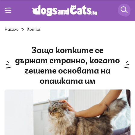
Начало
Котки
Защо котките се
държат странно, когато
чешете основата на
опашката им