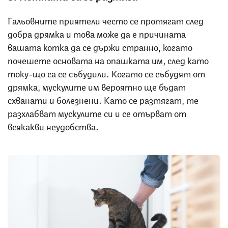
Гальовните приятели често се протягат след
добра дрямка и това може да е причината
вашата котка да се държи странно, когато
почешете основата на опашката им, след като
току-що са се събудили. Когато се събудят от
дрямка, мускулите им вероятно ще бъдат
схванати и болезнени. Като се разтягат, те
разхлабват мускулите си и се отърват от
всякакви неудобства.