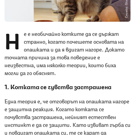
Снимка: iStock
Н
е е необичайно котките да се държат
странно, когато почешете основата на
опашката и да я вдигат нагоре. Докато
точната причина за това поведение е
неизвестна, има няколко теории, които биха
могли да го обяснят.
1. Котката се чувства застрашена
Една теория е, че отговорът на опашката нагоре
е защитна реакция. Когато котката се
почувства застрашена, нейният естествен
инстинкт е да се защити. Като извиват гърба си
и повдигат опашката си, те се карат да