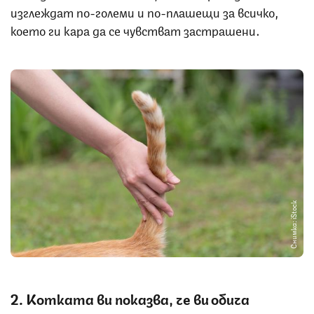
изглеждат по-големи и по-плашещи за всичко,
което ги кара да се чувстват застрашени.
Снимка: iStock
2. Котката ви показва, че ви обича