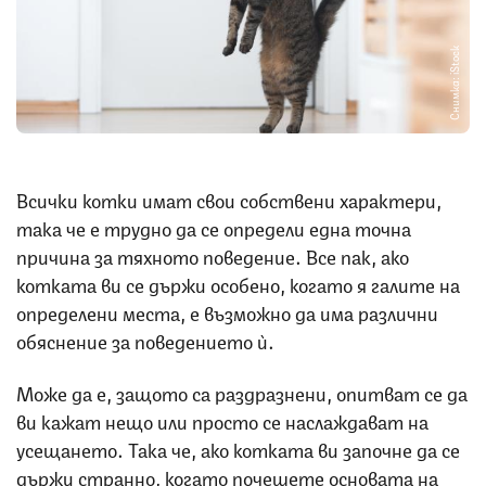
Снимка: iStock
Всички котки имат свои собствени характери,
така че е трудно да се определи една точна
причина за тяхното поведение. Все пак, ако
котката ви се държи особено, когато я галите на
определени места, е възможно да има различни
обяснение за поведението ѝ.
Може да е, защото са раздразнени, опитват се да
ви кажат нещо или просто се наслаждават на
усещането. Така че, ако котката ви започне да се
държи странно, когато почешете основата на