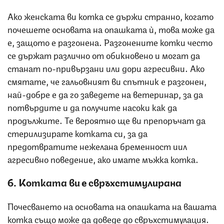
Ако женската ви котка се държи странно, когато
почешете основата на опашката ѝ, това може да
е, защото е разгонена. Разгонените котки често
се държат различно от обикновено и могат да
станат по-привързани или дори агресивни. Ако
смятате, че гальовният ви спътник е разгонен,
най-добре е да го заведете на ветеринар, за да
потвърдите и да получите насоки как да
продължите. Те вероятно ще ви препоръчат да
стерилизирате котката си, за да
предотвратите нежелана бременност иил
агресивно поведение, ако имате мъжка котка.
6. Котката ви е свръхстимулирана
Почесването на основата на опашката на вашата
котка също може да доведе до свръхстимулация.