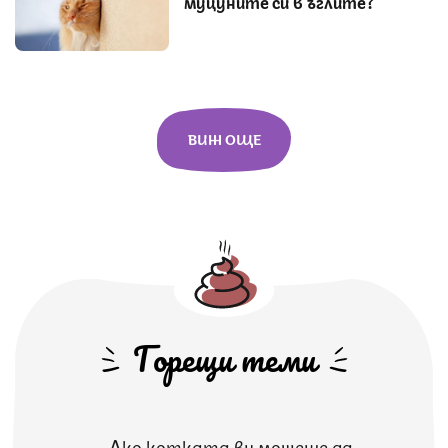
муцуните си в ъглите?
ВИЖ ОЩЕ
Горещи теми
Ако котката ви можеше да