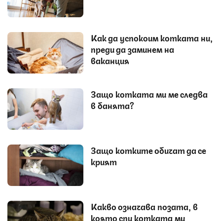
Как да успокоим котката ни,
преди да заминем на
ваканция
Защо котката ми ме следва
в банята?
Защо котките обичат да се
крият
Какво означава позата, в
която спи котката ми