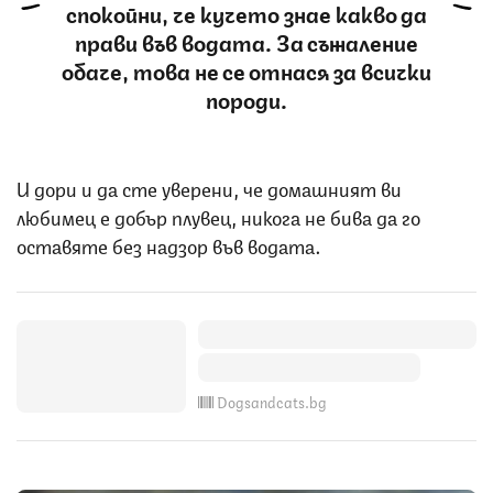
спокойни, че кучето знае какво да
прави във водата. За съжаление
обаче, това не се отнася за всички
породи.
И дори и да сте уверени, че домашният ви
любимец е добър плувец, никога не бива да го
оставяте без надзор във водата.
Dogsandcats.bg