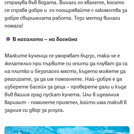
страхува във водата. Винаги го хвалете, когато
се справя добре и го поощрявайте с лакомства за
добре свършената работа. Този метод винаги
помага!
В началото – на басейна
Малките кученца се уморяват бързо, така че е
желателно при първите си опити да плуват да са
на плитко и безопасно място, където можете да
реагирате, за да им помогнете. Най-добре е да
изберете басейн за деца – проверете дали и къде
във вашия град пускат кучета. Или в идеалния
вариант - помолете приятел, който има такъв в
задния си двор за услуга.