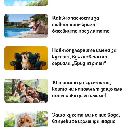
Какви опасности за
животните крият
басейните през лятото
Най-популярните имена за
кучета, вдъхновени от
сериала „Бриджъртън“
10 цитата за кучетата,
които ни напомнят защо сме
щастливи да ги имаме!
Защо кучето ми не пие вода,
въпреки че изглежда жадно