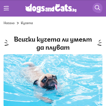
Начало
Кучета
Всички кучета ли умеят
да плуват
Снимка: iStock