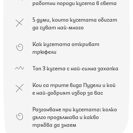
работни породи кучета в света
5 думи, които кучетата обичат
да чуват най-много
Как кучетата откриват
трюфели
Топ 3 кучета с най-силна захапка
Кои са трите вида Пудели и кой
е най-добрият избор за вас
Разгонване при кучетата: колко
дълго продължава и какво
трябва да знаем