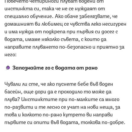
инстинкта си, така че не се нуждаят от
специално обучение. Ако обаче забелязвате, че
домашният ви любимец се чувства леко несигурен
и има нужда от подкрепа при първия си досег с
водата, имаме няколко съвета, с които да
направите плуването по-безопасно и приятно за
него:
Запознайте го с водата от рано
Чували ли сте, че ако пуснете бебе във воден
басейн, още дори да е проходило то може да
плува? Инстинктите при по-малките са много
по-развити и те лесно се учат на нови неща, за
това и колкото по-рано кутрето ви направи
първите си опити във водата, толкова по-добре.