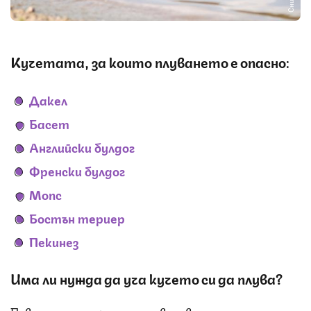
Кучетата, за които плуването е опасно:
Дакел
Басет
Английски булдог
Френски булдог
Мопс
Бостън териер
Пекинез
Има ли нужда да уча кучето си да плува?
Повечето четириноги плуват водени от