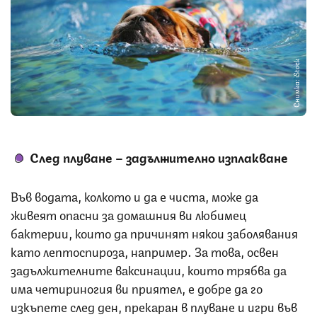
Снимка: iStock
След плуване – задължително изплакване
Във водата, колкото и да е чиста, може да
живеят опасни за домашния ви любимец
бактерии, които да причинят някои заболявания
като лептоспироза, например. За това, освен
задължителните ваксинации, които трябва да
има четириногия ви приятел, е добре да го
изкъпете след ден, прекаран в плуване и игри във