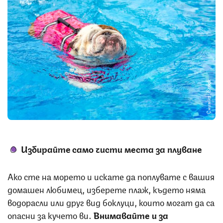
Снимка: iStock
Избирайте само чисти места за плуване
Ако сте на морето и искате да поплувате с вашия
домашен любимец, изберете плаж, където няма
водорасли или друг вид боклуци, които могат да са
опасни за кучето ви.
Внимавайте и за