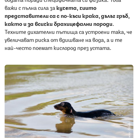
важи с пълна сила за
кучета, чиито
представители са с по-къси крака, дълъг гръб,
както и за всички брахицефални породи
.
Техните дихателни пътища са устроени така, че
увеличават риска от вдишване на вода, а и те
най-често поемат кислород през устата.
Снимка: iStock