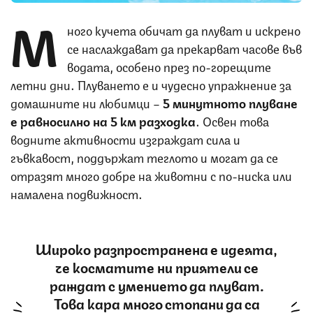
М
ного кучета обичат да плуват и искрено
се наслаждават да прекарват часове във
водата, особено през по-горещите
летни дни. Плуването е и чудесно упражнение за
домашните ни любимци –
5 минутното плуване
е равносилно на 5 км разходка
. Освен това
водните активности изграждат сила и
гъвкавост, поддържат теглото и могат да се
отразят много добре на животни с по-ниска или
намалена подвижност.
Широко разпространена е идеята,
че косматите ни приятели се
раждат с умението да плуват.
Това кара много стопани да са