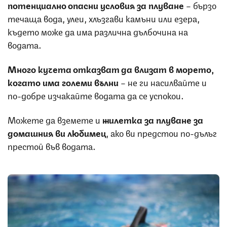
потенциално опасни условия за плуване
– бързо
течаща вода, улеи, хлъзгави камъни или езера,
където може да има различна дълбочина на
водата.
Много кучета отказват да влизат в морето,
когато има големи вълни
– не ги насилвайте и
по-добре изчакайте водата да се успокои.
Можете да вземете и
жилетка за плуване за
домашния ви любимец
, ако ви предстои по-дълъг
престой във водата.