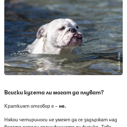
Снимка: iStock
Всички кучета ли могат да плуват?
Краткият отговор е –
не.
Някои четириноги не умеят да се задържат над
водата поради специфичната си физика. Това