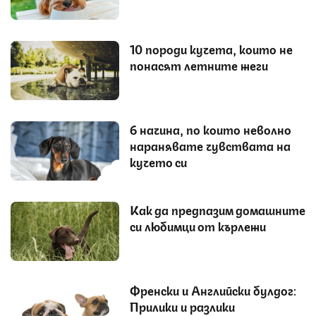
10 породи кучета, които не
понасят летните жеги
6 начина, по които неволно
наранявате чувствата на
кучето си
Как да предпазим домашните
си любимци от кърлежи
Френски и Английски булдог:
Прилики и разлики