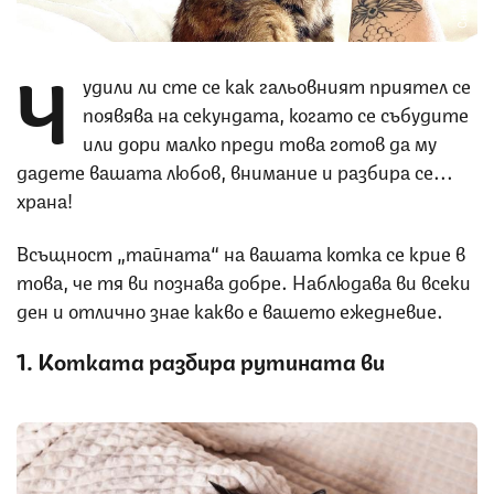
Ч
удили ли сте се как гальовният приятел се
появява на секундата, когато се събудите
или дори малко преди това готов да му
дадете вашата любов, внимание и разбира се...
храна!
Всъщност „тайната“ на вашата котка се крие в
това, че тя ви познава добре. Наблюдава ви всеки
ден и отлично знае какво е вашето ежедневие.
1. Котката разбира рутината ви