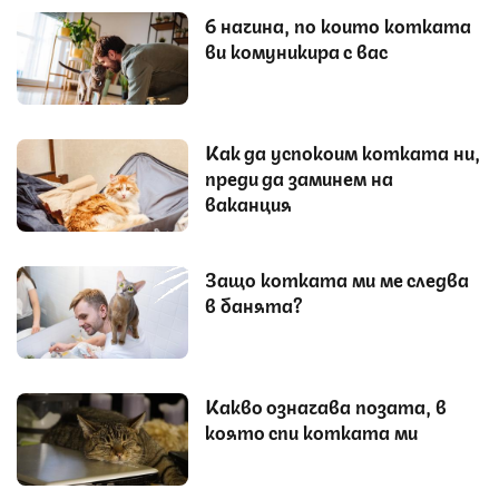
6 начина, по които котката
ви комуникира с вас
Как да успокоим котката ни,
преди да заминем на
ваканция
Защо котката ми ме следва
в банята?
Какво означава позата, в
която спи котката ми