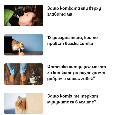
Защо котката спи върху
главата ми
12 досадни неща, които
правят всички котки
Котешка интуиция: могат
ли котките да разпознаят
добрия и лошия човек?
Защо котките търкат
муцуните си в ъглите?