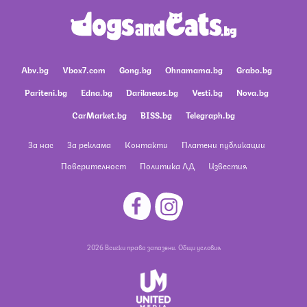
Abv.bg
Vbox7.com
Gong.bg
Ohnamama.bg
Grabo.bg
Pariteni.bg
Edna.bg
Dariknews.bg
Vesti.bg
Nova.bg
CarMarket.bg
BISS.bg
Telegraph.bg
За нас
За реклама
Контакти
Платени публикации
Поверителност
Политика ЛД
Известия
2026 Всички права запазени.
Общи условия