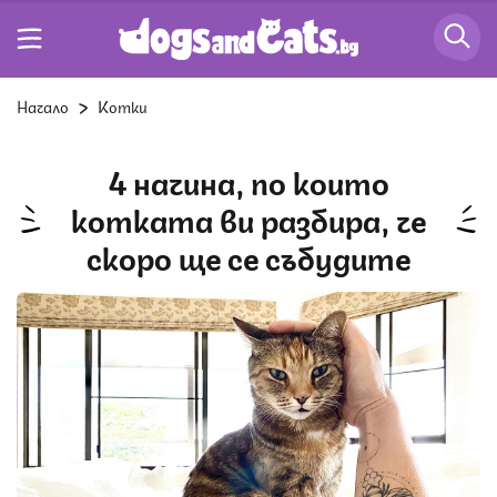
Начало
Котки
4 начина, по които
котката ви разбира, че
скоро ще се събудите
Снимка: iStock