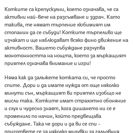
Котките са крепускулни, което означава, че са
активни най-вече на разсъмване и здрач. Като
такива, те нямат търпение любимият им
стопанин да се събуди! Котките търпеливо ще
изчакат и ще наблюдават всяко фино движение на
активност. Вашето събуждане разчупва
монотонността на нощта, което за мъркащият
приятел означава внимание и игри!
Няма как да залъжете котката си, че просто
спите. Дори и да имате нужда от още няколко
минути сън, мъркащият ви приятел изобщо не
мисли така. Котките имат страхотно обоняние
и слух и чудесно знаят, кога дишането ни се е
променило по начин, който предвещава
събуждане. Така че дори и да ви се спи -
пригответе се за няколко милувки за гальовния