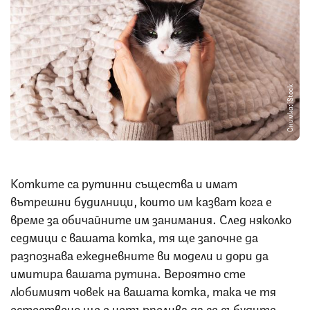
Снимка: iStock
Котките са рутинни същества и имат
вътрешни будилници, които им казват кога е
време за обичайните им занимания. След няколко
седмици с вашата котка, тя ще започне да
разпознава ежедневните ви модели и дори да
имитира вашата рутина. Вероятно сте
любимият човек на вашата котка, така че тя
естествено ще е нетърпелива да се събудите.