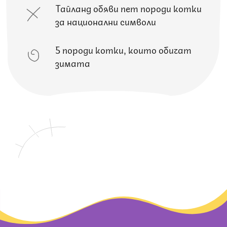
Тайланд обяви пет породи котки
за национални символи
5 породи котки, които обичат
зимата