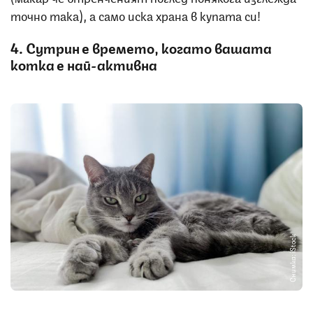
точно така), а само иска храна в купата си!
4. Сутрин е времето, когато вашата
котка е най-активна
Снимка: iStock