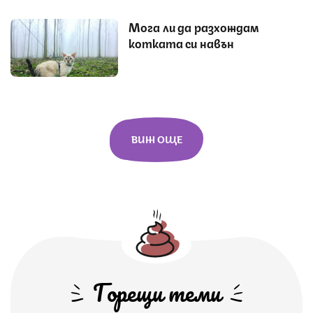
Мога ли да разхождам
котката си навън
ВИЖ ОЩЕ
Горещи теми