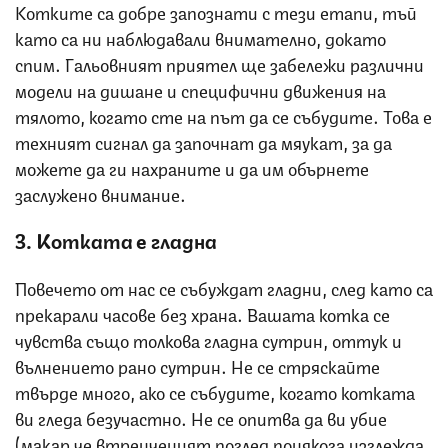
Котките са добре запознати с тези етапи, тъй
като са ни наблюдавали внимателно, докато
спим. Гальовният приятел ще забележи различни
модели на дишане и специфични движения на
тялото, когато сте на път да се събудите. Това е
техният сигнал да започнат да мяукат, за да
можете да ги нахраните и да им обърнете
заслужено внимание.
3. Котката е гладна
Повечето от нас се събуждат гладни, след като са
прекарали часове без храна. Вашата котка се
чувства също толкова гладна сутрин, оттук и
вълнението рано сутрин. Не се стряскайте
твърде много, ако се събудите, когато котката
ви гледа безучастно. Не се опитва да ви убие
(макар че втренченият поглед понякога изглежда