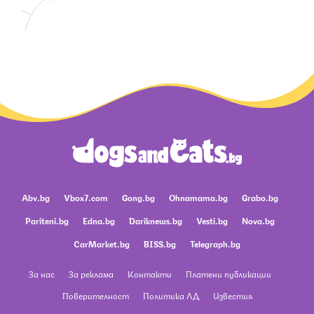
Abv.bg
Vbox7.com
Gong.bg
Ohnamama.bg
Grabo.bg
Pariteni.bg
Edna.bg
Dariknews.bg
Vesti.bg
Nova.bg
CarMarket.bg
BISS.bg
Telegraph.bg
За нас
За реклама
Контакти
Платени публикации
Поверителност
Политика ЛД
Известия