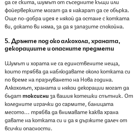
да се скита, шумът от съседните къщи или
фойерверките могат да я накарат да се обърка.
Още по-добра идея е някой да остане с котката
ви, докато ви няма, за да я запазите спокойна.
5. Дръжте под око алкохола, храната,
декорациите и опасните предмети
Шумът и хората не са единствените неща,
които трябва да наблюдавате около котката си
по време на празнуването на Нова година.
Алкохолът, храната и някои декорации могат да
бъдат
токсични
за вашия котешки спътник. От
коледните играчки до сармите, баницата
месото... трябва да внимавате каква храна
давате на котката си и да я държите далеч от
всички опасности.