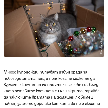
Снимка: iStock
Много купонджии пътуват извън града за
новогодишната нощ и понякога не можете да
вземете косматия си приятел със себе си. След
като оставите котката си на закрито, трябва
да заключите вратата на домашен любимец
навън, защото дори ако котката ви не е склонна