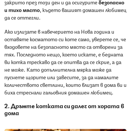
закрито през този ден и да осигурите
безопасно
и тихо място
, където вашият домашен любимец
да се оттегли.
Ако излизате в навечерието на Нова година и
оставяте косматото си коте само, уверете се, че
входовете на безопасното място са отворени за
тях. Последното нещо, което искате, е бедната
ви котка трескаво да се опитва да се скрие, а да
не може. Като допълнителна мярка може да
пуснете щорите или завесите, за да намалите
количеството светлини, които влизат в дома ви и
биха стреснали гальовния домашен любимец.
2. Дръжте котката си далеч от хората в
дома