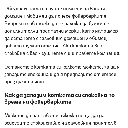
Обезопасената стая ще помогне на вашия
домашен любимец да понесе фойерверките.
Въпреки това може да се наложи да вземете
допълнителни предпазни мерки, като например
да останете с гальовния домашен любимец
докато шумът отмине. Ако котката ви е
спокойна с вас - гушнете я и ѝ правете компания.
Останете с котката си колкото можете, за да я
запазите спокойна и да я предпазите от стрес
през цялата нощ.
Как да запазим котката си спокойна по
време на фойерверките
Можете да направите няколко неща, за да
осигурите спокойствие на гальовния приятел в