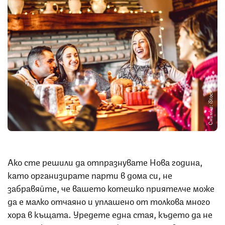
Снимка: iStock
Ако сте решили да отпразнувате Нова година,
като организирате парти в дома си, не
забравяйте, че вашето котешко приятелче може
да е малко отчаяно и уплашено от толкова много
хора в къщата. Уредете една стая, където да не