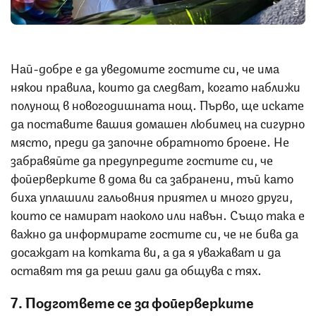
Най-добре е да уведомите гостите си, че има
някои правила, които да следват, когато наближи
полунощ в новогодишната нощ. Първо, ще искате
да поставите вашия домашен любимец на сигурно
място, преди да започне обратното броене. Не
забравяйте да предупредите гостите си, че
фойерверките в дома ви са забранени, тъй като
биха уплашили гальовния приятел и много други,
които се намират наоколо или навън. Също така е
важно да информирате гостите си, че не бива да
досаждат на котката ви, а да я уважават и да
оставят тя да реши дали да общува с тях.
7. Подгответе се за фойерверките