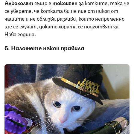
Алкохолът
също е
токсичен
за котките, така че
се уверете, че котката ви не пие от никоя от
чашите и не облизва разливи, които непременно
ще се случат, докато хората се подготвят за
Нова година.
6. Наложете някои правила
Снимка: iStock