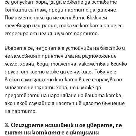
се допускат хора, за да можете да оставите
котката си там, преди партито да започне.
Помислете дали да не оставите включен
телевизор или радио, така че котката да не се
стресира от целия шум от партито.
Уверете се, че зоната е устойчива на бягство и
че гальовният приятел има на разположение
легло, храна, вода, тоалетна, лакомства и всичко
друго, от което може да се нуждае. Това не е
важно само защото котката ви се страхува от
многото непознати хора, но и може да
предотврати на нараняване на вашата котка,
ако някой случайно я настъпи в цялото вълнение
на партито.
3. Осигурете нашийник и се уверете, че
чипът на котката е с актуална