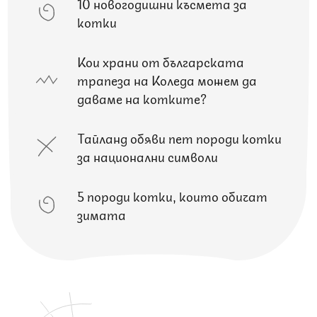
10 новогодишни късмета за
котки
Кои храни от българската
трапеза на Коледа можем да
даваме на котките?
Тайланд обяви пет породи котки
за национални символи
5 породи котки, които обичат
зимата