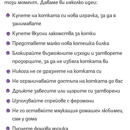
този момент. Даваме ви няколко идеи:
Купете на котката си нова играчка, за да я
занимавате
Купете вкусни лакомства за котки
Представете малко нова котешка билка
Блокирайте възможните изходи и затворете
прозорците, за да не избяга котката ви
Никога не се дразнете на котката си
Не ограничавайте достъпа на котката до вас
Дръжте завесите или щорите си затворени
Използвайте спрейове с феромони
Не го оставяйте мяукащия домашен любимец
сам у дома
Пуснете фонова музика