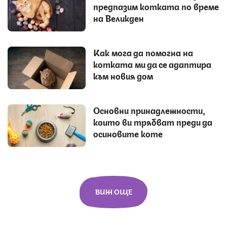
предпазим котката по време
на Великден
Как мога да помогна на
котката ми да се адаптира
към новия дом
Основни принадлежности,
които ви трябват преди да
осиновите коте
ВИЖ ОЩЕ