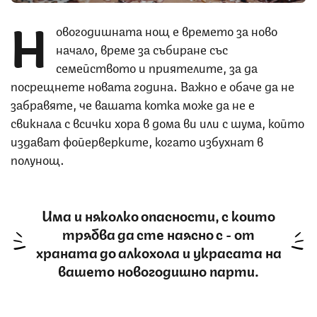
Н
овогодишната нощ е времето за ново
начало, време за събиране със
семейството и приятелите, за да
посрещнете новата година. Важно е обаче да не
забравяте, че вашата котка може да не е
свикнала с всички хора в дома ви или с шума, който
издават фойерверките, когато избухнат в
полунощ.
Има и няколко опасности, с които
трябва да сте наясно с - от
храната до алкохола и украсата на
вашето новогодишно парти.