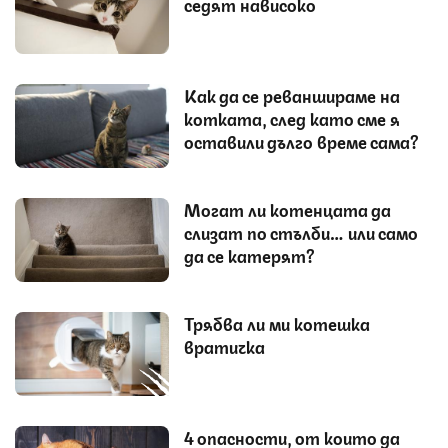
седят нависоко
Как да се реваншираме на
котката, след като сме я
оставили дълго време сама?
Могат ли котенцата да
слизат по стълби… или само
да се катерят?
Трябва ли ми котешка
вратичка
4 опасности, от които да