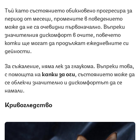
Тъй като състоянието обикновено прогресира за
период от месеци, промените в поведението
може да не са очевидни първоначално. Въпреки
значителния дискомфорт в очите, повечето
котки ще могат да продължат ежедневните си
дейности.
За съжаление, няма лек за глаукома. Въпреки това,
с помощта на
капки за очи
, състоянието може да
се облекчи значително и дискомфортът да се
намали.
Кривогледство