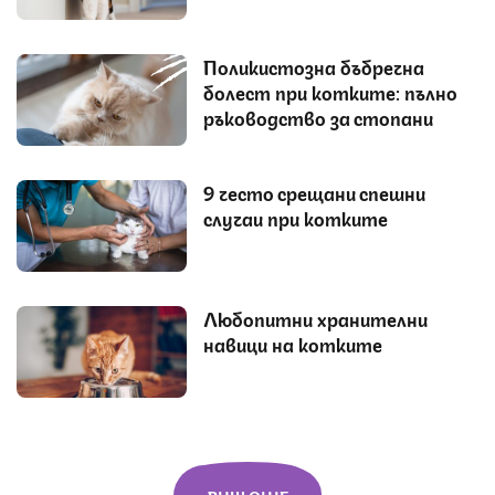
Поликистозна бъбречна
болест при котките: пълно
ръководство за стопани
9 често срещани спешни
случаи при котките
Любопитни хранителни
навици на котките
ВИЖ ОЩЕ