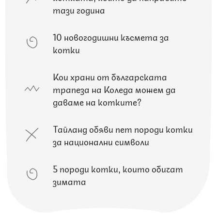
тази година
10 новогодишни късмета за
котки
Кои храни от българската
трапеза на Коледа можем да
даваме на котките?
Тайланд обяви пет породи котки
за национални символи
5 породи котки, които обичат
зимата