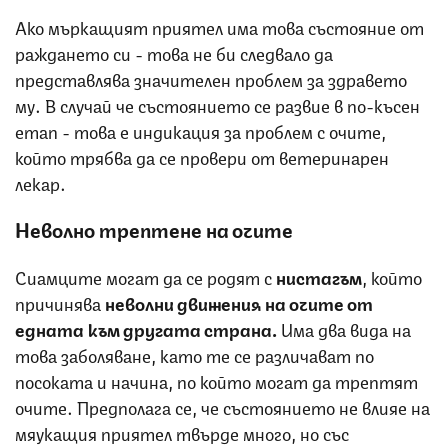
Ако мъркащият приятел има това състояние от
раждането си - това не би следвало да
представлява значителен проблем за здравето
му. В случай че състоянието се развие в по-късен
етап - това е индикация за проблем с очите,
който трябва да се провери от ветеринарен
лекар.
Неволно трептене на очите
Сиамците могат да се родят с
нистагъм
, който
причинява
неволни движения на очите от
едната към другата страна.
Има два вида на
това заболяване, като те се различават по
посоката и начина, по който могат да трептят
очите. Предполага се, че състоянието не влияе на
мяукащия приятел твърде много, но със