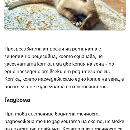
Снимка: iStock
Прогресивната атрофия на ретината е
генетично рецесивна, което означава, че
засегнатата котка има две копия на гена - по
едно наследено от всеки от родителите си.
Котка, която наследява само едно копие на гена, е
носител и не е засегната от състоянието.
Глаукома
При това състояние водната течност,
разположена точно зад лещата на окото, не може
да се оттича правилно. Когато тази течност се