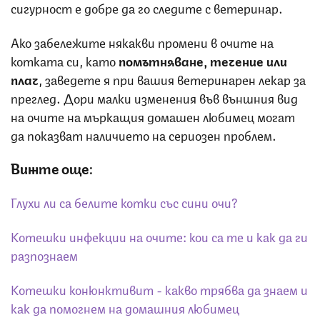
сигурност е добре да го следите с ветеринар.
Ако забележите някакви промени в очите на
котката си, като
помътняване, течение или
плач
, заведете я при вашия ветеринарен лекар за
преглед. Дори малки изменения във външния вид
на очите на мъркащия домашен любимец могат
да показват наличието на сериозен проблем.
Вижте още:
Глухи ли са белите котки със сини очи?
Котешки инфекции на очите: кои са те и как да ги
разпознаем
Котешки конюнктивит - какво трябва да знаем и
как да помогнем на домашния любимец