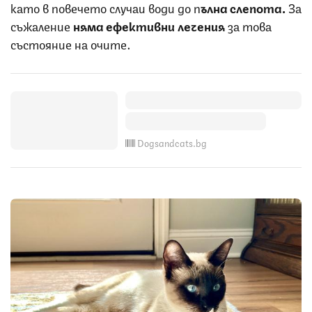
като в повечето случаи води до п
ълна слепота.
За
съжаление
няма ефективни лечения
за това
състояние на очите.
Dogsandcats.bg