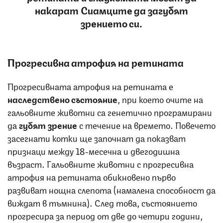
накарат Сиамците да загубят
зрението си.
Прогресивна атрофия на ретината
Прогресивната атрофия на ретината е
наследствено състояние
, при което очите на
гальовните животни са генетично програмирани
да
губят зрение
с течение на времето. Повечето
засегнати котки ще започнат да показват
признаци между 18-месечна и двегодишна
възраст. Гальовните животни с прогресивна
атрофия на ретината обикновено първо
развиват нощна слепота (намалена способност да
виждат в тъмнина). След това, състоянието
прогресира за период от две до четири години,