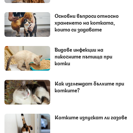
Основни въпроси относно
храненето на котката,
които си задавате
Видове инфекции на
пикочните пътища при
котки
Как изглеждат бълхите при
котките?
Котките изпускат ли газове