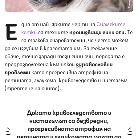
Е
дна от най-ярките черти на
Сиамските
котки
са техните
пронизващи сини очи.
Те
са толкова очарователни, че често можем
да се изгубим в красотата им. За съжаление
обаче, точно заради тези сини очи, породата е
предразположена към някои
здравословни
проблеми
като прогресивна атрофия на
ретината, глаукома, кривогледство и нистагъм
(трептене на очите).
Докато кривогледството и
нистагъмът са безвредни,
прогресивната атрофия на
ретината и глаукомата могат да