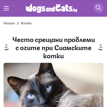
Начало
Котки
Често срещани проблеми
с очите при Сиамските
котки
Снимка: iStock