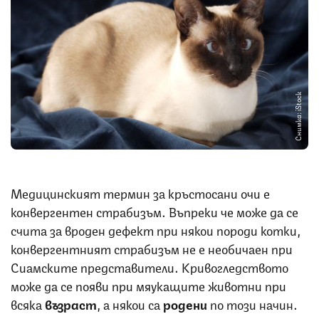
Снимка: iStock
Медицинският термин за кръстосани очи е
конвергентен страбизъм. Въпреки че може да се
счита за вроден дефект при някои породи котки,
конвергентният страбизъм не е необичаен при
Сиамските представители. Кривогледството
може да се появи при мяукащите животни при
всяка
възраст
, а някои са
родени
по този начин.