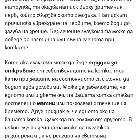
натрупва, тя оказва натиск върху зрителния
нерв, който свързва окото с мозъка. Натискът
причинява увреждане на нервите, което води до
загуба на зрение. Без лечение глаукомата може да
доведе до частична или пълна слепота при
котките.
Котешка глаукома може да бъде
трудна за
откриване
от собствениците на котки, тъй
като признаците на състоянието са склонни да
бъдат едва доловими. Може да забележите, че
едното или и двете очи на вашата котка стават
постепенно
мътни
или по-големи с течение на
времето. Друг признак е, че едното око на
вашата котка изглежда по-голямо от другото. В
някои случаи зеницата може да изглежда
разширена и да не реагира на светлина.