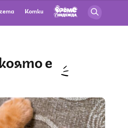
чета
Котки