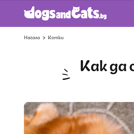
Начало
Котки
Как да се грижа за котка, която е