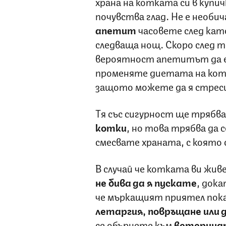
храна на котката си в купич
почувства глад. Не е необ
апетит
часовете след като
следваща нощ. Скоро след т
вероятност апетитът да е 
променяте диетата на котк
защото можете да я стреси
Тя със сигурност ще трябва
котки
, но това трябва да 
смесвате храната, с която с
В случай че котката ви живе
не бива да я пускате
, дока
че мъркащият приятел пок
летаргия, повръщане или 
се обърнете към
ветеринар