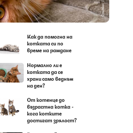
Снимка: iStock
Как да помогна на
котката си по
време на раждане
Нормално ли е
котката да се
храни само веднъж
на ден?
От котенце до
възрастна котка -
кога котките
достигат зрялост?