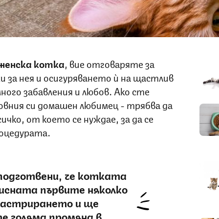
женска котка
, вие отговаряте за
 за нея и осигуряването ѝ на щастлив
ного забавления и любов. Ако сте
овния си домашен любимец - трябва да
ичко, от което се нуждае, за да се
роцедурата.
 подготвени, че котката
тисната първите няколко
 кастрирането и ще
е голяма промяна в