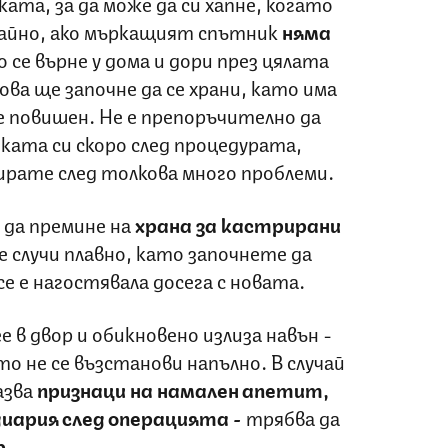
ката, за да може да си хапне, когато
ичайно, ако мъркащият спътник
няма
 се върне у дома и дори през цялата
ова ще започне да се храни, като има
повишен. Не е препоръчително да
ата си скоро след процедурата,
рате след толкова много проблеми.
 да премине на
храна за кастрирани
се случи плавно, като започнете да
е е нагостявала досега с новата.
е в двор и обикновено излиза навън -
то не се възстанови напълно. В случай
азва
признаци на намален апетит,
диария след операцията -
трябва да
.