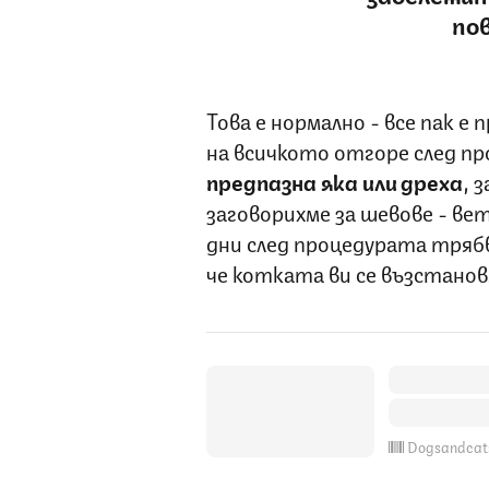
по
Това е нормално - все пак е
на всичкото отгоре след п
предпазна яка или дреха
, 
заговорихме за шевове - ве
дни след процедурата трябва
че котката ви се възстанов
Dogsandcat