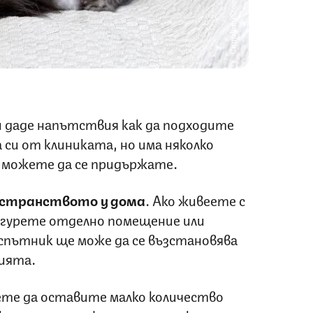
Снимка: iStock
 даде напътствия как да подходите
си от клиниката, но има няколко
о можете да се придържате.
странството у дома
. Ако живеете с
сигурете отделно помещение или
пътник ще може да се възстановява
цията.
ете да оставите малко количество