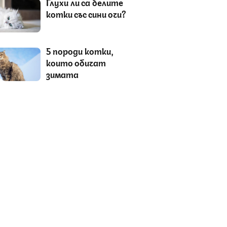
Глухи ли са белите
котки със сини очи?
5 породи котки,
които обичат
зимата