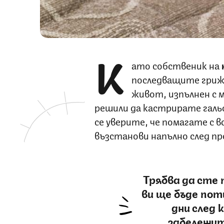
К
ато собственик на
последващите грижи
живот, изпълнен с м
решили да кастрирате галь
се уверите, че помагате с вс
възстанови напълно след п
Трябва да сте
ви ще бъде по
дни след
забележит