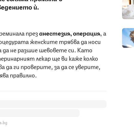
ведението ѝ.
 преминала през
анестезия, операция
, а
роцедурата женските трябва да носи
за да не разшие шевовете си. Като
теринарният лекар ще ви каже колко
 да ги проверите, за да се уверите,
ява правилно.
s.bg