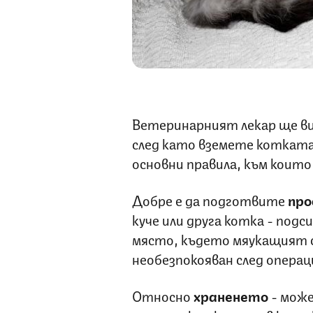
Ветеринарният лекар ще ви
след като вземете котката 
основни правила, към коит
Добре е да подготвите
про
куче или друга котка - под
място, където мяукащият с
необезпокояван след опера
Относно
храненето
- мож