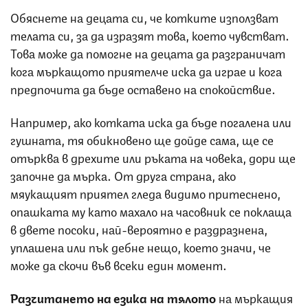
Обяснете на децата си, че котките използват
телата си, за да изразят това, което чувстват.
Това може да помогне на децата да разграничат
кога мъркащото приятелче иска да играе и кога
предпочита да бъде оставено на спокойствие.
Например, ако котката иска да бъде погалена или
гушната, тя обикновено ще дойде сама, ще се
отърква в дрехите или ръката на човека, дори ще
започне да мърка. От друга страна, ако
мяукащият приятел гледа видимо притеснено,
опашката му като махало на часовник се поклаща
в двете посоки, най-вероятно е раздразнена,
уплашена или пък дебне нещо, което значи, че
може да скочи във всеки един момент.
Разчитането на езика на тялото
на мъркащия