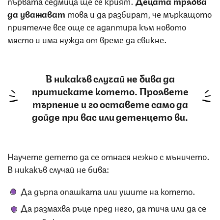
първата седмица ще се крият.
Децата трябва
да уважават
това и да разбират, че мъркащото
приятелче все още се адаптира към новото
място и има нужда от време да свикне.
В никакъв случай не бива да
притискате котето. Проявете
търпение и го оставете само да
дойде при вас или детенцето ви.
Научете детето да се отнася нежно с мъничето.
В никакъв случай не бива:
Да дърпа опашката или ушите на котето.
Да размахва ръце пред него, да тича или да се