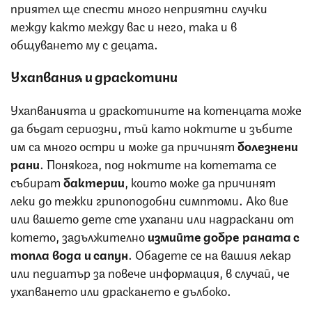
приятел ще спести много неприятни случки
между както между вас и него, така и в
общуването му с децата.
Ухапвания и драскотини
Ухапванията и драскотините на котенцата може
да бъдат сериозни, тъй като ноктите и зъбите
им са много остри и може да причинят
болезнени
рани
. Понякога, под ноктите на котетата се
събират
бактерии
, които може да причинят
леки до тежки грипоподобни симптоми. Ако вие
или вашето дете сте ухапани или надраскани от
котето, задължително
измийте добре раната с
топла вода и сапун
. Обадете се на вашия лекар
или педиатър за повече информация, в случай, че
ухапването или драскането е дълбоко.