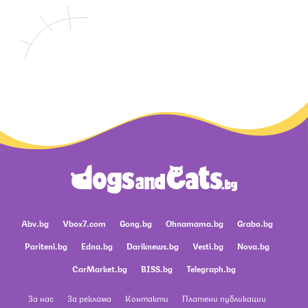
Abv.bg
Vbox7.com
Gong.bg
Ohnamama.bg
Grabo.bg
Pariteni.bg
Edna.bg
Dariknews.bg
Vesti.bg
Nova.bg
CarMarket.bg
BISS.bg
Telegraph.bg
За нас
За реклама
Контакти
Платени публикации