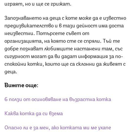
играят, но и ще се грижат.
Запознаването на деца с коте може да е известно
предизвикателство и в тази дейност има доста
неизвестни. Потърсете съвет от
организацията, на която сте се спряли. Тъй те
добре познават любимците настанени там, със
сигурност могат да ви дадат информация за по-
спокойни котки, които ще са склонни да живеят с
деца.
Вижте още:
6 ползи от осиновяване на възрастна котка
Каква котка да си взема
Опасно ли е за мен, ако котката ми ме ухапе