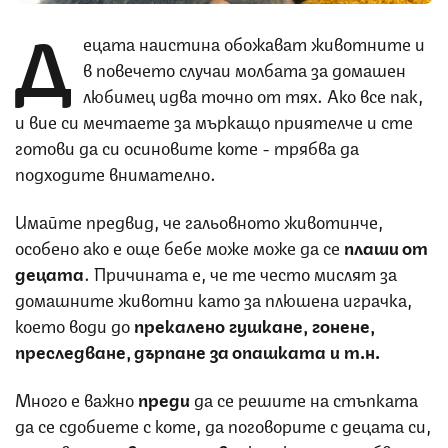
Д
ецата наистина обожават животните и
в повечето случаи молбата за домашен
любимец идва точно от тях. Ако все пак,
и вие си мечтаете за мъркащо приятелче и сте
готови да си осиновите коте - трябва да
подходите внимателно.
Имайте предвид, че гальовното животинче,
особено ако е още бебе може може да се
плаши от
децата
. Причината е, че те често мислят за
домашните животни като за плюшена играчка,
което води до
прекалено гушкане, гонене,
преследване, дърпане за опашката и т.н.
Много е важно
преди
да се решите на стъпката
да се сдобиете с коте, да поговорите с децата си,