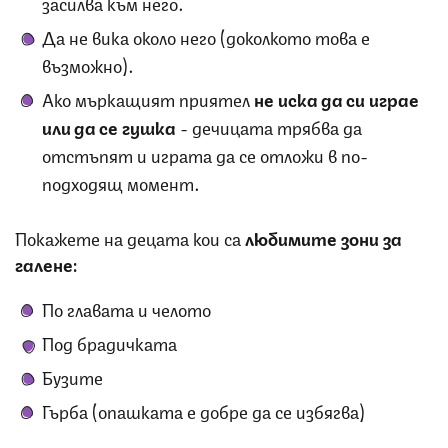
засилва към него.
Да не вика около него (доколкото това е
възможно).
Ако мъркащият приятел
не иска да си играе
или да се гушка
- дечицата трябва да
отстъпят и играта да се отложи в по-
подходящ момент.
Покажете на децата кои са
любимите зони за
галене:
По главата и челото
Под брадичката
Бузите
Гърба (опашката е добре да се избягва)