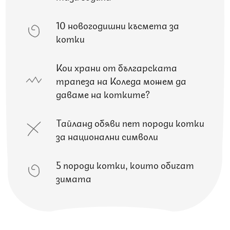
10 новогодишни късмета за
котки
Кои храни от българската
трапеза на Коледа можем да
даваме на котките?
Тайланд обяви пет породи котки
за национални символи
5 породи котки, които обичат
зимата