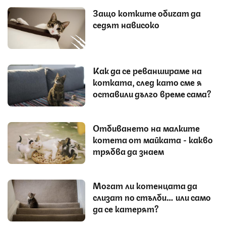
Защо котките обичат да
седят нависоко
Как да се реваншираме на
котката, след като сме я
оставили дълго време сама?
Отбиването на малките
котета от майката - какво
трябва да знаем
Могат ли котенцата да
слизат по стълби… или само
да се катерят?