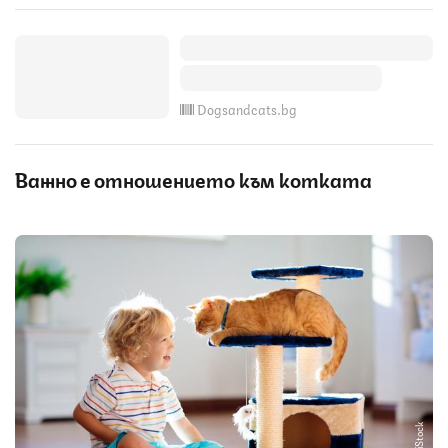
Dogsandcats.bg
Важно е отношението към котката