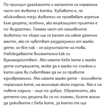
По принцип драскането и хапането са нормална
част от живота с котка. Хубавото е, че
обикновено тези животни не проявяват агресия
към децата, особено, ако мъркащият приятел е
по-възрастен. Голяма част от гальовните
животни по-скоро ще се качат на някое далечно
място, ако се чувстват раздразнени от малко
дете, но все пак - не разчитайте на това.
Наблюдавайте внимателно как си
взаимодействат. Ако имате бебе коте и малко
дете ситуацията, може да е малко по-сложна и
като цяло ви съветваме да не го правите
едновременно. Ако имате малко дете - осиновете
пораснало коте, на минимум около година. Ако е на
повече години - още по-добре. Обратното, ако
детето или децата ви са по-големи, бихте могли
да заживеете с бебе коте, за което те ще