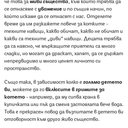
че това за
живи същества
, към които трябва да
се отнасяме с
уважение
и
по същия начин, по
който искаме да се отнасят с нас. Отделете
време да им разкажете повече за котките -
техните навици, какво обичат, какво не обичат и
какви са техните „диви“ навици. Децата трябва
да са наясно, че мъркащите приятели са много
сладки, но могат да драскат, хапят, да се държат
непредвидимо и много ценят личното си
пространство.
Също така, в зависимост колко е
голямо детето
ви
, можете да го
включите в
грижите за
котето
- например, да му сипва храна в
купичката или пък да сменя застоялата вече вода.
Това е прекрасен повод да възпитате в детето ви
отговорност към друго живо същество.