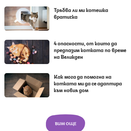
Трябва ли ми котешка
вратичка
4 опасности, от които да
предпазим котката по време
на Великден
Как мога да помогна на
котката ми да се адаптира
към новия дом
ВИЖ ОЩЕ