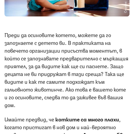
Снимка: iStock
Преди да осиновите котето, можете да го
запознаете с детето ви. В практиката на
повечето организации присъства моментът, в
който се запознавате предварително с мъркащия
приятел, за да видите как ще си паснете. Защо
децата не ви придружат в тази среща? Така ще
видите и как те самите подхождат към
гальовното животинче. Ако това е вашето коте
и го осиновите, следва то да заживее във вашия
дом.
Имайте предвид, че
котките са много плахи
,
когато пристигат в нов дом и най-вероятно