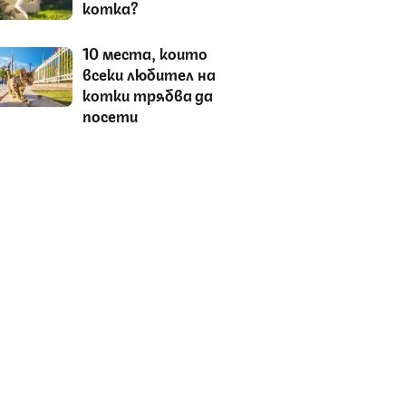
котка?
10 места, които
всеки любител на
котки трябва да
посети