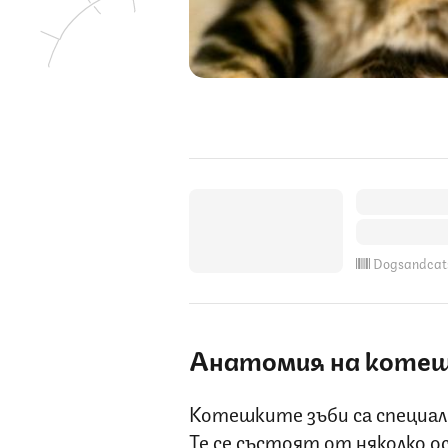
Dogsandcat
Анатомия на котеш
Котешките зъби са специално
Те се състоят от няколко о