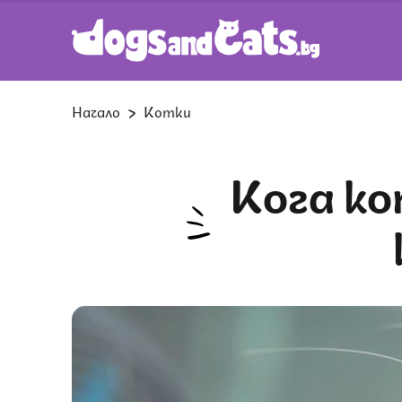
Начало
Котки
Кога котките сменят зъбите си и