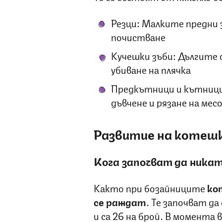
Резци: Малките предни з
почистване
Кучешки зъби: Дългите о
убиване на плячка
Предкътници и кътници:
дъвчене и рязане на мес
Развитие на котеш
Кога започват да ника
Както при бозайниците
ко
се раждат
. Те започват да
и са 26 на брой. В момента