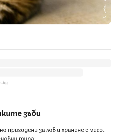
Снимка: iStock
s.bg
ките зъби
 пригодени за лов и хранене с месо.
сновни типа: