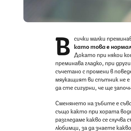
В
сички малки премина
като това е норма
Докато при някои к
преминава гладко, при други
съчетано с промени в пове
мяукащият ви спътник не е
да сте сигурни, че ще започн
Сменянето на зъбите е съвс
също както при хората вод
разгледаме какво се случва
любимци, за да знаете какво