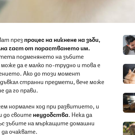
ват през
процес на никнене на зъби,
лна част от порастването им.
отета подменянето на зъбите
 може да е малко по-трудно и това е
дението. Ако до този момент
 дъвкал странни предмети, вече може
е да го прави.
ем нормален ход при развитието, и
и до своите
неудобства
. Нека да
 със зъбите на мъркащите домашни
 да очаквате.