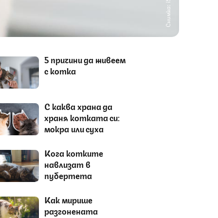
Снимка: iStock
5 причини да живеем
с котка
С каква храна да
храня котката си:
мокра или суха
Кога котките
навлизат в
пубертета
Как мирише
разгонената