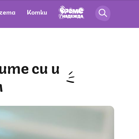
чета
Котки
м