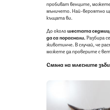
пробиват венците, можете 
мъничето. Най-вероятно ще
къщата ви.
До около
шестата седмиц
да са пораснали.
Разбира се
животинче. В случай, че ра
можете да проверите с вет
Смяна на млечните зъби