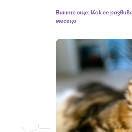
Вижте още: Как се развив
месеца