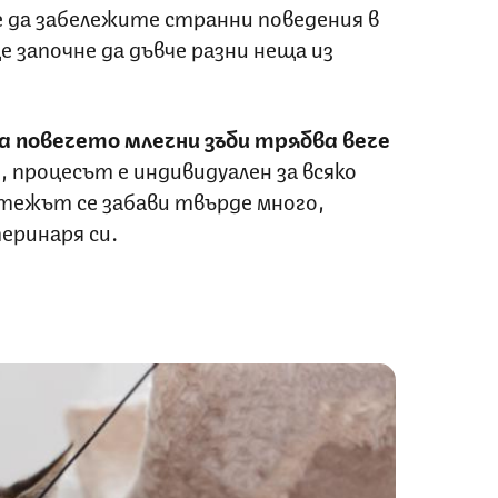
да забележите странни поведения в
 започне да дъвче разни неща из
а
повечето млечни зъби трябва вече
, процесът е индивидуален за всяко
стежът се забави твърде много,
еринаря си.