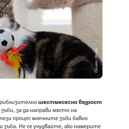
Снимка: iStock
приблизително
шестмесечна възраст
 зъби, за да направи място на
ози процес млечните зъби бавно
и зъба. Не се учудвайте, ако намерите