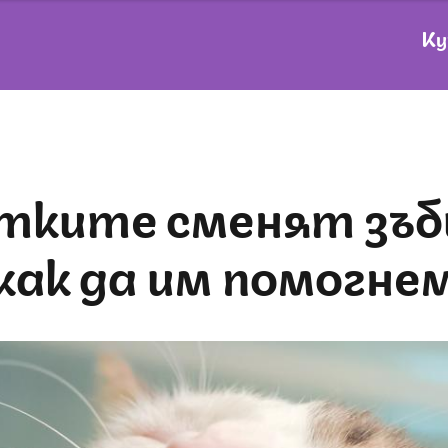
Ку
как да им помогне