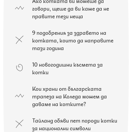
Ако котката ви можеше да
говори, щеше да ви каже да не
правите тези неща
9 подобрения за здравето на
котката, които да направите
тази година
10 новогодишни късмета за
котки
Кои храни от българската
трапеза на Коледа можем да
даваме на котките?
Тайланд обяви пет породи котки
за национални символи