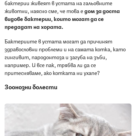
бактерии живеят в устата на гальовните
животни, наясно сме, че това е
дом за доста
видове бактерии, които могат да се
предадат на хората.
Бактериите в устата могат да причинят
здравословни проблеми и на самата котка, като
гингивит, пародонтоза и загуба на зъби,
например. И все пак, трябва ли да се
притесняваме, ако котката ни ухапе?
Зоонозни болести