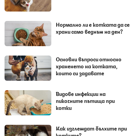
Нормално ли е котката да се
храни само веднъж на ден?
Основни въпроси относно
храненето на котката,
които си задавате
Видове инфекции на
пикочните пътища при
котки
Как изглеждат бълхите при
котките?