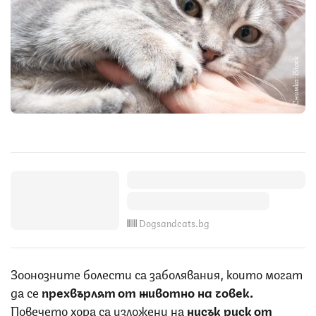
Снимка: iStock
Dogsandcats.bg
Зоонозните болести са заболявания, които могат
да се
прехвърлят от животно на човек.
Повечето хора са изложени на
нисък риск от