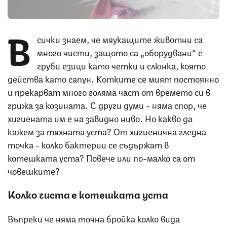
В
сички знаем, че мяукащите животни са
много чисти, защото са „оборудвани“ с
груби езици като четки и слюнка, която
действа като сапун. Котките се мият постоянно
и прекарват много голяма част от времето си в
грижа за козината. С други думи - няма спор, че
хигиената им е на завидно ниво. Но какво да
кажем за тяхната уста? От хигиенична гледна
точка - колко бактерии се съдържат в
котешката уста? Повече или по-малко са от
човешките?
Колко чиста е котешката уста
Въпреки че няма точна бройка колко вида