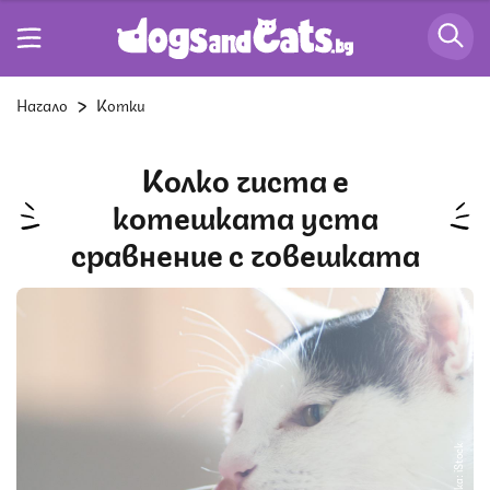
Начало
Котки
Колко чиста е
котешката уста
сравнение с човешката
Снимка: iStock