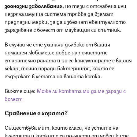
зоонозни заболявания
, но тези с отслабена или
незряла имунна система трябва да вземат
предпазни мерки, за да избегнат евентуалното
заразяване с болест от мяукащия си спътник.
В случай че сте ухапани дълбоко от вашия
домашен любимец е добре да почистите
старателно раната и до се консултирате с вашия
лекар, точно поради бактериите, които се
съдържат в устата на вашата котка.
Вижте още:
Може ли котката ми да ме зарази с
болест
Сравнение с хората?
Съществува мит, който гласи, че устите на
кучетата и котките са по-чисти от човешките,