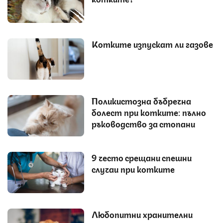
Котките изпускат ли газове
Поликистозна бъбречна
болест при котките: пълно
ръководство за стопани
9 често срещани спешни
случаи при котките
Любопитни хранителни