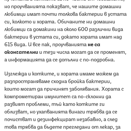
но проучванията показват, че нашите домашни
любимци имат почти толкова бактерии в устата
си, колкото и хората. Обичаните ни домашни
любимци са домакини на около 600 различни вида
бактерии в устата си, докато хората имат над
615 вида. И все пак, проучванията
не са
окончателни
и тези числа могат да се променят,
а информацията да се допълни с по-подробна.
Изглежда и котките, и хората имаме можем да
разпространяваме сходна бройка бактерии,
които могат да причинят заболявания. Хората с
компрометиран имунитет са по-склонни да
развият проблеми, тъй като котките ги
облизват, но ухапванията винаги трябва да се
почистват и дезинфекцират незабавно, а след
това трябва да бъдете прегледани от лекар, за