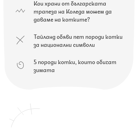
Кои храни от българската
трапеза на Коледа можем да
даваме на котките?
Тайланд обяви пет породи котки
за национални символи
5 породи котки, които обичат
зимата