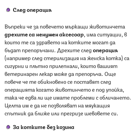
След операция
Въпреки че за повечето мъркащи животинчета
дрехите са ненужен аксесоар
, има ситуации, в
които те са здравето на котките могат да
бъдат препоръчани. Дрехите след
операция
(например след стерилизация на женска котка) са
сигурни и плътно прилепнали, които вашият
ветеринарен лекар може да препоръча. Още
повече че те обикновено се поставят след
операцията когато животинчето е под упойка,
така че едва ли ще имате проблеми с обличането.
Целта им е да не позволяват на мяукащия
спътник да ближе или прегризе шевовете си.
За котките без козина