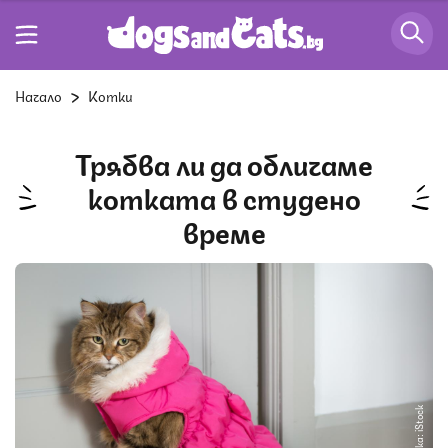
Начало
Котки
Трябва ли да обличаме
котката в студено
време
Снимка: iStock