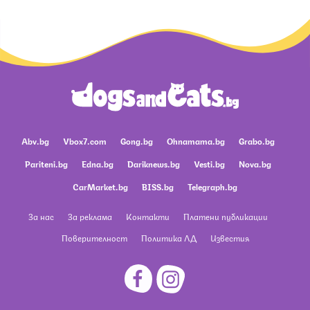
Abv.bg
Vbox7.com
Gong.bg
Ohnamama.bg
Grabo.bg
Pariteni.bg
Edna.bg
Dariknews.bg
Vesti.bg
Nova.bg
CarMarket.bg
BISS.bg
Telegraph.bg
За нас
За реклама
Контакти
Платени публикации
Поверителност
Политика ЛД
Известия