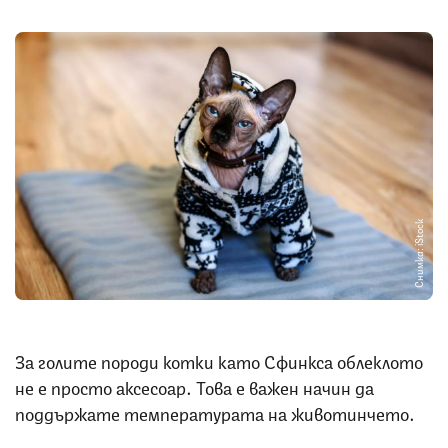
Снимка: iStock
За голите породи котки като Сфинкса облеклото
не е просто аксесоар. Това е важен начин да
поддържате температурата на животинчето.