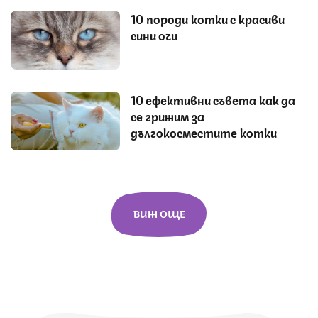
10 породи котки с красиви
сини очи
10 ефективни съвета как да
се грижим за
дългокосместите котки
ВИЖ ОЩЕ