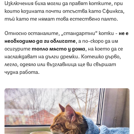
Изключения биха могли да правят котките, при
които козината почти отсъства като Сфинкса,
тъй като те нямат това естествено палто.
Относно останалите, „стандартни“ котки -
не е
необходимо да ги обличате
, а по-скоро да им
осигурите
топло място у дома
, на което да се
наслаждават на дълги дремки. Котешко дърво,
легло, одеяло или възглавница ще ви свършат
чудна работа.