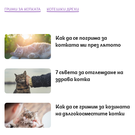
ГРИЖИ ЗА КОТКАТА
КОТЕШКИ ДРЕХИ
Как да се погрижа за
котката ми през лятото
7 съвета за отглеждане на
здрава котка
Как да се грижим за козината
на дългокосместите котки