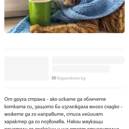
Снимка: iStock
Dogsandcats.bg
От друга страна - ако искате да облечете
котката си, защото би изглеждала много сладко -
можете да го направите, стига нейният
характер да го позволява. Някои мяукащи
приятели са спокойни и ще стоят относително