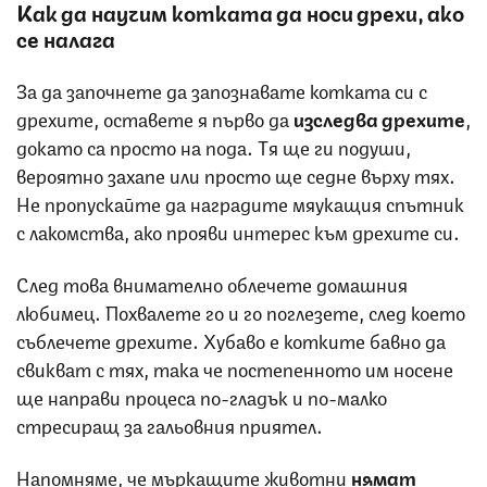
Как да научим котката да носи дрехи, ако
се налага
За да започнете да запознавате котката си с
дрехите, оставете я първо да
изследва дрехите
,
докато са просто на пода. Тя ще ги подуши,
вероятно захапе или просто ще седне върху тях.
Не пропускайте да наградите мяукащия спътник
с лакомства, ако прояви интерес към дрехите си.
След това внимателно облечете домашния
любимец. Похвалете го и го поглезете, след което
съблечете дрехите. Хубаво е котките бавно да
свикват с тях, така че постепенното им носене
ще направи процеса по-гладък и по-малко
стресиращ за гальовния приятел.
Напомняме, че мъркащите животни
нямат