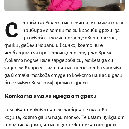
С
приближаването на есента, с голяма тъга
прибираме летните си красиви дрехи, за
да освободим място за пуловери, палта,
дънки, дебели чорапи и всичко, което ни е
необходимо за предстоящото студено време.
Докато подменяме гардероба си, можем да си
зададем въпроса дали и на нашата котка започва
да ѝ става толкова студено колкото на нас и дали
би се чувствала комфортно с дрехи.
Котката има ли нужда от дрехи
Гальовните животни са снабдени с пухкава
козина, която да им пази топло. Те имат нужда от
топлина у дома, но не и задължително от дрехи.