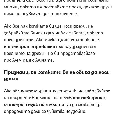
мирни, докато им поставяте дреха, докато други
няма да позволят да ги докоснете.
Ако все пак котката ви ще носи дрехи, не
забравяйте винаги да я наблюдавате, докато
носи дрехите. Ако мяукащият спътник не е
стресиран
,
тревожен
или раздразнен от
носенето на дрехи - не би представлявало
проблем да я обличате.
Признаци, че котката ви не обича да носи
дрехи
Ако обличате мъркащия спътник, не забравяйте
да обърнете внимание на неговото
поведение
,
маниери
и
език на тялото
, за да можете да
определите дали се чувства неудобно.