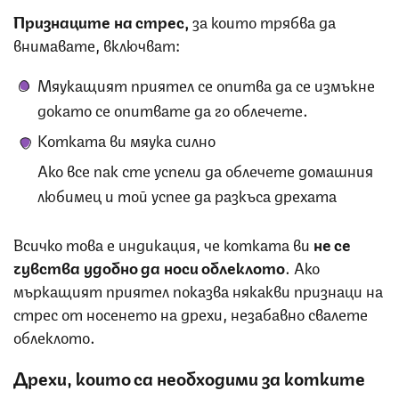
Признаците на стрес,
за които трябва да
внимавате, включват:
Мяукащият приятел се опитва да се измъкне
докато се опитвате да го облечете.
Котката ви мяука силно
Ако все пак сте успели да облечете домашния
любимец и той успее да разкъса дрехата
Всичко това е индикация, че котката ви
не се
чувства удобно да носи облеклото
. Ако
мъркащият приятел показва някакви признаци на
стрес от носенето на дрехи, незабавно свалете
облеклото.
Дрехи, които са необходими за котките