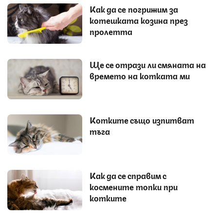
Как да се погрижим за
котешката козина през
пролетта
Ще се отрази ли смяната на
времето на котката ми
Котките също изпитват
тъга
Как да се справим с
космените топки при
котките