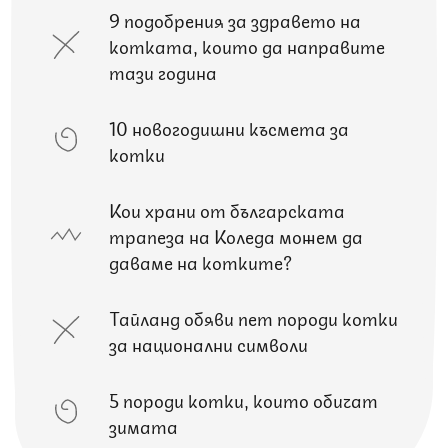
9 подобрения за здравето на
котката, които да направите
тази година
10 новогодишни късмета за
котки
Кои храни от българската
трапеза на Коледа можем да
даваме на котките?
Тайланд обяви пет породи котки
за национални символи
5 породи котки, които обичат
зимата