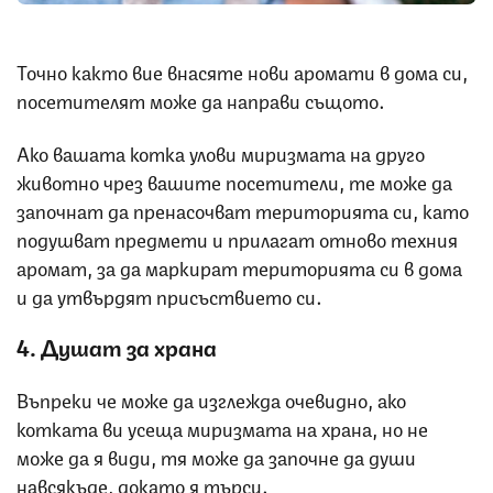
Точно както вие внасяте нови аромати в дома си,
посетителят може да направи същото.
Ако вашата котка улови миризмата на друго
животно чрез вашите посетители, те може да
започнат да пренасочват територията си, като
подушват предмети и прилагат отново техния
аромат, за да маркират територията си в дома
и да утвърдят присъствието си.
4. Душат за храна
Въпреки че може да изглежда очевидно, ако
котката ви усеща миризмата на храна, но не
може да я види, тя може да започне да души
навсякъде, докато я търси.