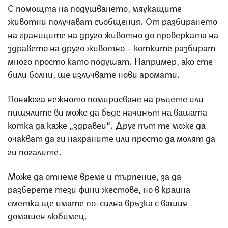
С помощта на подушването, мяукащите
животни получават съобщения. От разбирането
на границите на друго животно до проверката на
здравето на друго животно – котките разбират
много просто като подушат. Например, ако сте
били болни, ще излъчвате нови аромати.
Понякога нежното помирисване на ръцете или
пищялите ви може да бъде начинът на вашата
котка да каже „здравей“. Друг път те може да
очакват да ги нахраните или просто да молят да
ги погалите.
Може да отнеме време и търпение, за да
разберете тези фини жестове, но в крайна
сметка ще имате по-силна връзка с вашия
домашен любимец.