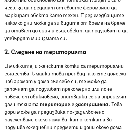
него, за да предадат от своите феромонии да
маркират обекта като техен. През следващите
няколко дни може да ги видите от време на време
да отиват до един и същ обект, да подушват и да
утвърдят миризмата си.
2. Следене на територията
И мъжките, и женските котки са териториални
същества. Имайки това предвид, ако сте донесли
нов аромат у дома със себе си, те може да
започнат да подушват прекомерно или поне
повече от обикновено, опитвайки се да определят
дали тяхната
територия
е
застрашена
. Това
дори може да предизвика по-задълбочено
разследване около дома ви, като котката ви
подушва ежедневни предмети и зони около дома