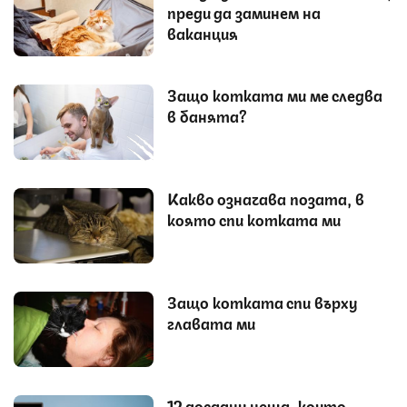
преди да заминем на
ваканция
Защо котката ми ме следва
в банята?
Какво означава позата, в
която спи котката ми
Защо котката спи върху
главата ми
12 досадни неща, които