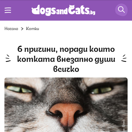
Начало
Котки
6 причини, поради които
котката внезапно души
всичко
Снимка: iStock