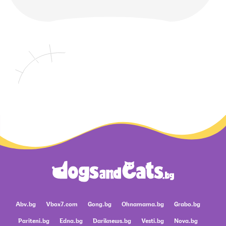
Abv.bg
Vbox7.com
Gong.bg
Ohnamama.bg
Grabo.bg
Pariteni.bg
Edna.bg
Dariknews.bg
Vesti.bg
Nova.bg