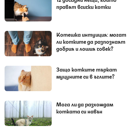
правят всички котки
Котешка интуиция: могат
ли котките да разпознаят
добрия и лошия човек?
Защо котките търкат
муцуните си в ъглите?
Мога ли да разхождам
котката си навън