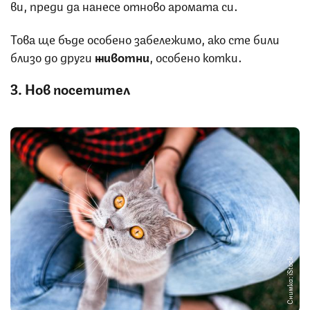
ви, преди да нанесе отново аромата си.
Това ще бъде особено забележимо, ако сте били
близо до други
животни
, особено котки.
3. Нов посетител
Снимка: iStock