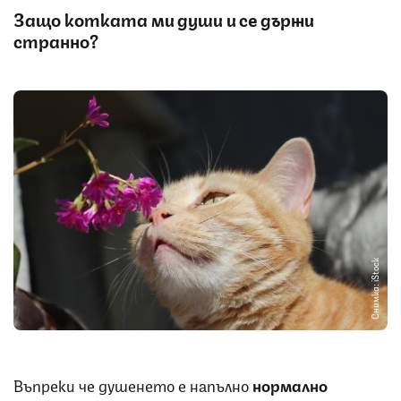
Защо котката ми души и се държи
странно?
Снимка: iStock
Въпреки че душенето е напълно
нормално