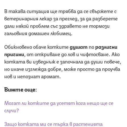
В такава ситуация ще трябва да се свържете с
ветеринарния лекар за преглед, за да разберете
дали някой проблем със здравето не тормози
гальовния домашен любимец.
Обикновено обаче котките
душат
по
различни
причини
, от откриване до лов и чифтосване. Ако
котката ви изведнъж е започнала да души повече,
но иначе изглежда добре, може просто да проучва
нов и непознат аромат.
Вижте още:
Могат ли котките да усетят кога нещо ще се
случи?
Защо котката ми се търка в растенията