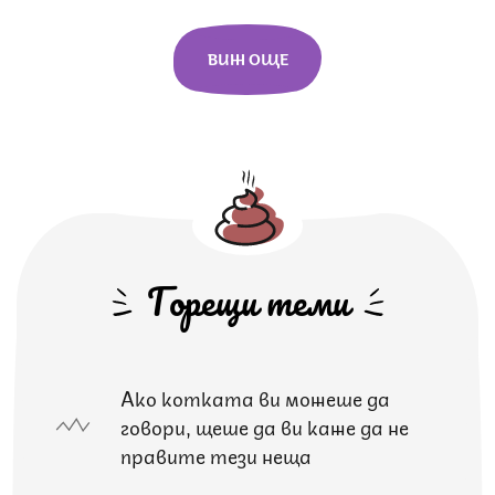
ВИЖ ОЩЕ
Горещи теми
Ако котката ви можеше да
говори, щеше да ви каже да не
правите тези неща