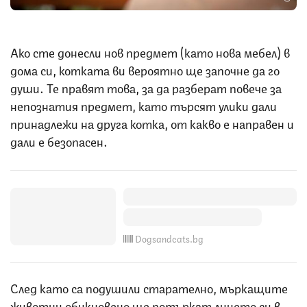
Ако сте донесли нов предмет (като нова мебел) в
дома си, котката ви вероятно ще започне да го
души. Те правят това, за да разберат повече за
непознатия предмет, като търсят улики дали
принадлежи на друга котка, от какво е направен и
дали е безопасен.
Dogsandcats.bg
След като са подушили старателно, мъркащите
животни обикновено ще потъркат лицето си в