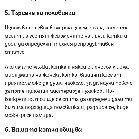
5. Търсене на половинка
Използвайки своя вомероназален орган, котките
могат да усетят феромоните на други котки и
дори да определят техния репродуктивен
статус.
Ако имате мъжка котка и някой е донесъл у дома
миризмата на женска котка, вашият космат
приятел може да души наоколо, за да научи повече
за потенциалния мистериозен ухажор. По-
конкретно, той ще се опита да определи дали тя
би била подходяща половинка и, разбира се, къде
може да се намира.
6. Вашата котка общува