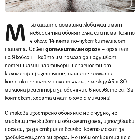
М
ъркащите домашни любимци имат
невероятна обонятелна система, която
е около
14 пъти
по-чувствителна от
нашата. Освен
допълнителен орган
– органът
на Якобсон – който им помага да надушват
потенциални партньори и опасности от
километри разстояние, нашите космати
котешки приятели имат някъде между 45 и 80
милиона рецептори за обоняние в носовете си. За
контекст, хората имат около 5 милиона!
С такова изострено обоняние не е чудно, че
мъркащите животни обикалят дома, използвайки
носа си, за да открият всичко, което могат за
заобикалящата ги среда. Но нови открития не е