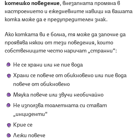
котешко поведение
, внезапната промяна в
настроението и ежедневните навици на вашата
котка може да е предупредителен знак.
Ако котката ви е болна, тя може да започне да
проявява някои от тези поведения, които
собствениците често наричат ​​„странни“:
Не се храни или не пие вода
Храни се повече от обикновено или пие вода
повече от обикновено
Мяука повече или звучи необичайно
Не използва тоалетната си стават
„инциденти“
Крие се
Лежи повече