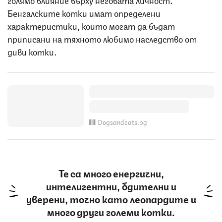
Бенгалските котки имат определени
характеристики, които могат да бъдат
приписани на тяхното любимо наследство от
диви котки.
Dogsandcats.bg
Те са много енергични,
интелигентни, бдителни и
уверени, точно като леопардите и
много други големи котки.