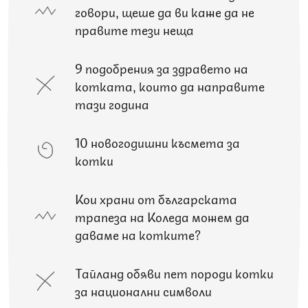
говори, щеше да ви каже да не
правите тези неща
9 подобрения за здравето на
котката, които да направите
тази година
10 новогодишни късмета за
котки
Кои храни от българската
трапеза на Коледа можем да
даваме на котките?
Тайланд обяви пет породи котки
за национални символи