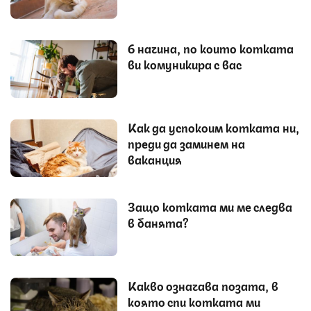
6 начина, по които котката
ви комуникира с вас
Как да успокоим котката ни,
преди да заминем на
ваканция
Защо котката ми ме следва
в банята?
Какво означава позата, в
която спи котката ми