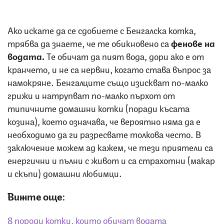
Ако искате да се сдобиете с Бенгалска котка,
трябва да знаете, че те обикновено са
фенове на
водата.
Те обичат да пият вода, дори ако е от
кранчето, и не са нервни, когато става въпрос за
намокряне. Бенгалците също изискват по-малко
грижи и натрупват по-малко пърхот от
типичните домашни котки (поради късата
козина), което означава, че вероятно няма да е
необходимо да ги разресвате толкова често. В
заключение можем ад кажем, че тези приятели са
енергични и пълни с живот и са страхотни (макар
и скъпи) домашни любимци.
Вижте още:
8 породи котки, които обичат водата