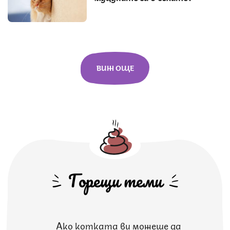
ВИЖ ОЩЕ
Горещи теми
Ако котката ви можеше да