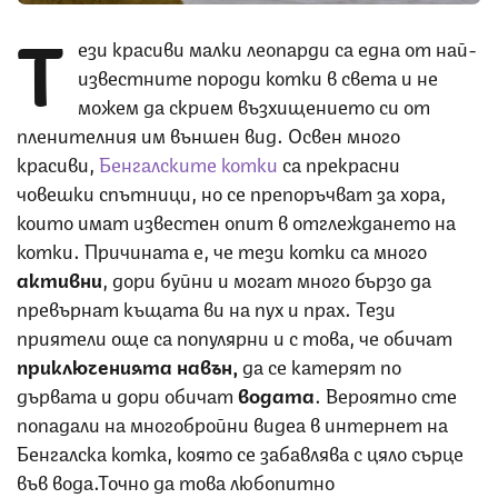
Т
ези красиви малки леопарди са една от най-
известните породи котки в света и не
можем да скрием възхищението си от
пленителния им външен вид. Освен много
красиви,
Бенгалските котки
са прекрасни
човешки спътници, но се препоръчват за хора,
които имат известен опит в отглеждането на
котки. Причината е, че тези котки са много
активни
, дори буйни и могат много бързо да
превърнат къщата ви на пух и прах. Тези
приятели още са популярни и с това, че обичат
приключенията навън,
да се катерят по
дървата и дори обичат
водата
. Вероятно сте
попадали на многобройни видеа в интернет на
Бенгалска котка, която се забавлява с цяло сърце
във вода.Точно да това любопитно