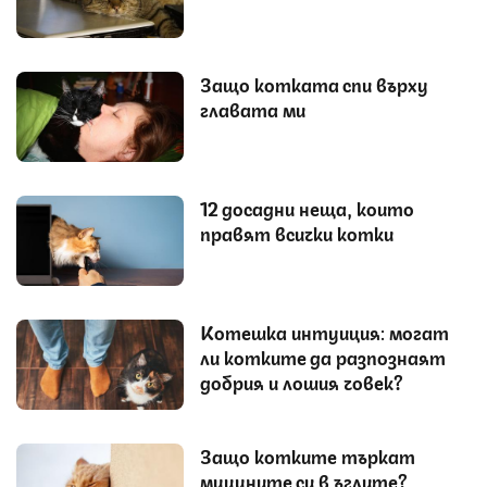
Защо котката спи върху
главата ми
12 досадни неща, които
правят всички котки
Котешка интуиция: могат
ли котките да разпознаят
добрия и лошия човек?
Защо котките търкат
муцуните си в ъглите?