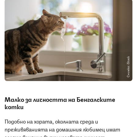
Снимка: iStock
Малко за личността на Бенгалските
котки
Подобно на хората, околната среда и
преживяванията на домашния любимец имат
голямо влияние върху неговата личност.