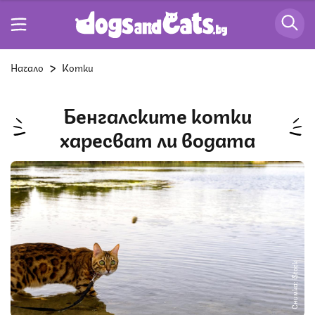
Начало
Котки
Бенгалските котки
харесват ли водата
Снимка: iStock