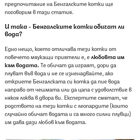
предпочитание на Бенгалските котки ще
поговорим в тази статия.
И така - Бенгалските котки обичат ли
вода?
Едно нещо, което отличава тези котки от
повечето мяукащи приятели е, е
любовта им
към водата.
Те обичат да играят, дори да
плуват във вода и не се изненадвайте, ако
откриете Бенгалската си котка да пие вода
направо от чешмата или да цапа с удоволствие в
някоя локва в двора ви. Експертите смятат, че
родството на тези котки с леопардите (които
случайно обичат водата и са много силни плувци)
им дава дази любов към водата.