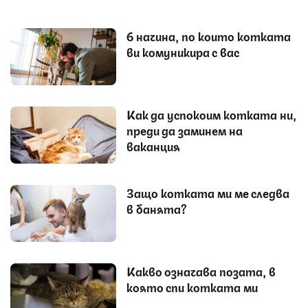
6 начина, по които котката
ви комуникира с вас
Как да успокоим котката ни,
преди да заминем на
ваканция
Защо котката ми ме следва
в банята?
Какво означава позата, в
която спи котката ми