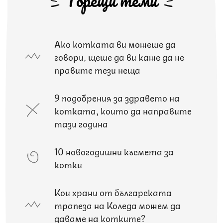
Горещи теми
Ако котката ви можеше да
говори, щеше да ви каже да не
правите тези неща
9 подобрения за здравето на
котката, които да направите
тази година
10 новогодишни късмета за
котки
Кои храни от българската
трапеза на Коледа можем да
даваме на котките?