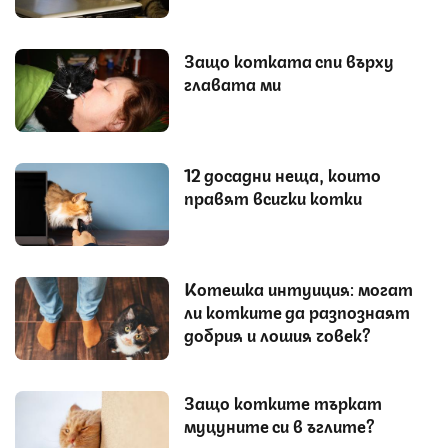
Защо котката спи върху
главата ми
12 досадни неща, които
правят всички котки
Котешка интуиция: могат
ли котките да разпознаят
добрия и лошия човек?
Защо котките търкат
муцуните си в ъглите?