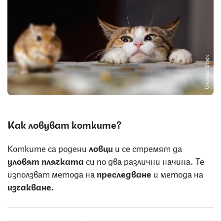
Снимка: iStock
Как ловуват котките?
Котките са родени
ловци
и се стремят да
уловят плячката
си по два различни начина. Те
използват метода на
преследване
и метода на
изчакване.