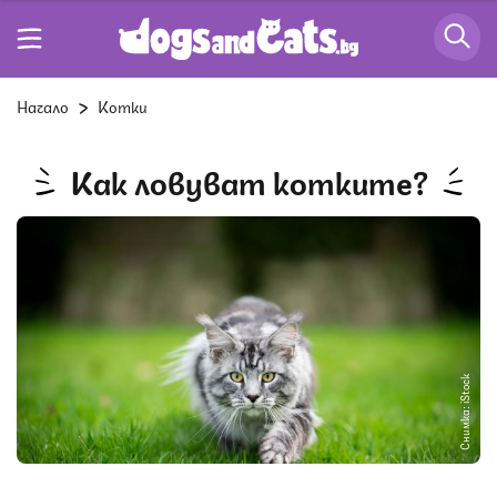
Начало
Котки
Как ловуват котките?
Снимка: iStock