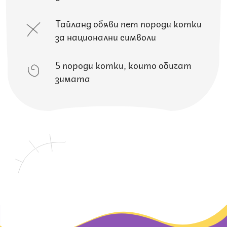
Тайланд обяви пет породи котки
за национални символи
5 породи котки, които обичат
зимата