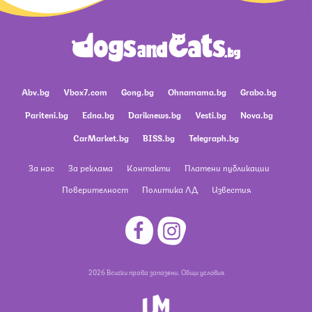
Abv.bg
Vbox7.com
Gong.bg
Ohnamama.bg
Grabo.bg
Pariteni.bg
Edna.bg
Dariknews.bg
Vesti.bg
Nova.bg
CarMarket.bg
BISS.bg
Telegraph.bg
За нас
За реклама
Контакти
Платени публикации
Поверителност
Политика ЛД
Известия
2026 Всички права запазени.
Общи условия