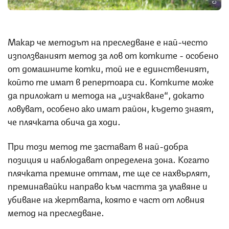
Макар че методът на преследване е най-често
използваният метод за лов от котките - особено
от домашните котки, той не е единственият,
който те имат в репертоара си. Котките може
да приложат и метода на „изчакване“, докато
ловуват, особено ако имат район, където знаят,
че плячката обича да ходи.
При този метод те застават в най-добра
позиция и наблюдават определена зона. Когато
плячката премине оттам, те ще се нахвърлят,
преминавайки направо към частта за улавяне и
убиване на жертвата, която е част от ловния
метод на преследване.