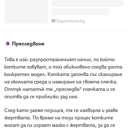
Dogsandcats.bg
Преследване
Това е най-разпространеният начин, по който
котките ловуват, и той обикновено следва доста
конкретен модел. Котката започва със сканиране
на околната среда и намиране на своята плячка.
Оттук нататък тя „преследва“ плячката и се
опитва да се приближи зад нея.
След като заеме позиция, тя се нахвърля и улавя
жертвата. По време на този процес котките
могат да си играят малко с жертвата, за да се