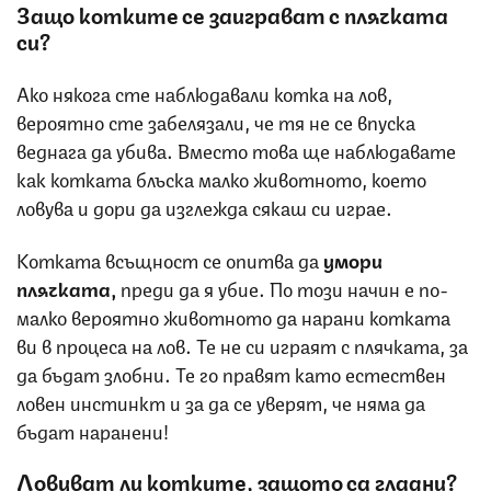
Защо котките се заиграват с плячката
си?
Ако някога сте наблюдавали котка на лов,
вероятно сте забелязали, че тя не се впуска
веднага да убива. Вместо това ще наблюдавате
как котката блъска малко животното, което
ловува и дори да изглежда сякаш си играе.
Котката всъщност се опитва да
умори
плячката,
преди да я убие. По този начин е по-
малко вероятно животното да нарани котката
ви в процеса на лов. Те не си играят с плячката, за
да бъдат злобни. Те го правят като естествен
ловен инстинкт и за да се уверят, че няма да
бъдат наранени!
Ловуват ли котките, защото са гладни?