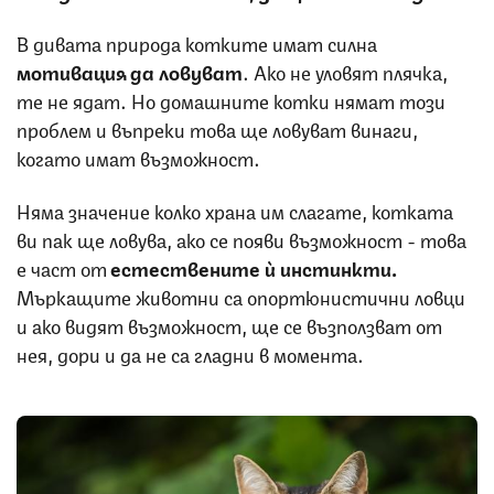
В дивата природа котките имат силна
мотивация да ловуват
. Ако не уловят плячка,
те не ядат. Но домашните котки нямат този
проблем и въпреки това ще ловуват винаги,
когато имат възможност.
Няма значение колко храна им слагате, котката
ви пак ще ловува, ако се появи възможност - това
е част от
естествените ѝ инстинкти.
Мъркащите животни са опортюнистични ловци
и ако видят възможност, ще се възползват от
нея, дори и да не са гладни в момента.