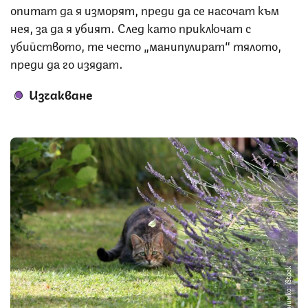
опитат да я изморят, преди да се насочат към
нея, за да я убият. След като приключат с
убийството, те често „манипулират“ тялото,
преди да го изядат.
Изчакване
Снимка: iStock