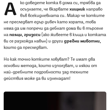
А
ко доведете котка в дома си, трябва да
осъзнаете, че вкарвате
хищник
направо
във всекидневната си. Макар че котките
не преследват едър дивеч като хората, това
няма да им попречи да дебнат дома ви в търсене
на
паяци, гризачи
(ако живеете в къща и котката
ви се разхожда навън) и други
дребни животни,
които да преследват.
Но как точно котките ловуват? Те имат два
основни метода, които използват, и някои от
най-дребните подробности зад техните
действия може да ви изненадат!