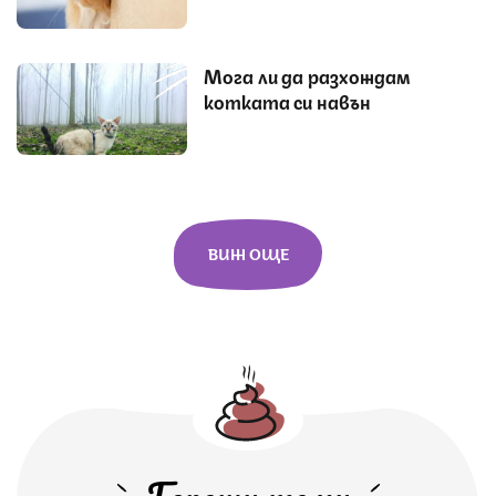
Мога ли да разхождам
котката си навън
ВИЖ ОЩЕ