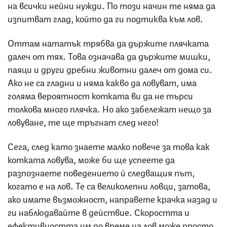
на всички нейни нужди. По този начин те няма да
изпитват глад, който да ги подтиква към лов.
Оттам нататък трябва да държите плячката
далеч от тях. Това означава да държите мишки,
паяци и други дребни животни далеч от дома си.
Ако не са гладни и няма какво да ловуват, има
голяма вероятност котката ви да не търси
толкова много плячка. Но ако забележат нещо за
ловуване, те ще тръгнат след него!
Сега, след като знаете малко повече за това как
котката ловува, може би ще успеете да
разпознаете поведението ѝ следващия път,
когато е на лов. Те са великолепни ловци, затова,
ако имате възможност, направете крачка назад и
ги наблюдавайте в действие. Скоростта и
ефективността им по време на лов може просто