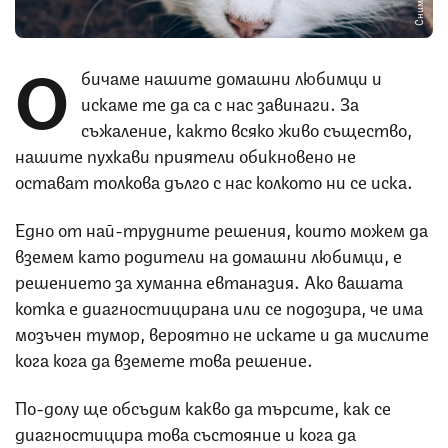
О
бичаме нашите домашни любимци и
искаме те да са с нас завинаги. За
съжаление, както всяко живо същество,
нашите пухкави приятели обикновено не
остават толкова дълго с нас колкото ни се иска.
Едно от най-трудните решения, които можем да
вземем като родители на домашни любимци, е
решението за хуманна евтаназия. Ако вашата
котка е диагностицирана или се подозира, че има
мозъчен тумор, вероятно не искате и да мислите
кога кога да вземете това решение.
По-долу ще обсъдим какво да търсите, как се
диагностицира това състояние и кога да