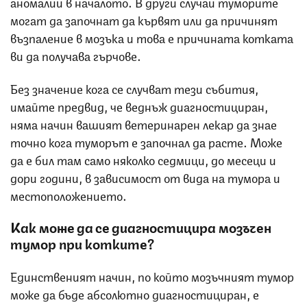
аномалии в началото. В други случаи туморите
могат да започнат да кървят или да причинят
възпаление в мозъка и това е причината котката
ви да получава гърчове.
Без значение кога се случват тези събития,
имайте предвид, че веднъж диагностициран,
няма начин вашият ветеринарен лекар да знае
точно кога туморът е започнал да расте. Може
да е бил там само няколко седмици, до месеци и
дори години, в зависимост от вида на тумора и
местоположението.
Как може да се диагностицира мозъчен
тумор при котките?
Единственият начин, по който мозъчният тумор
може да бъде абсолютно диагностициран, е