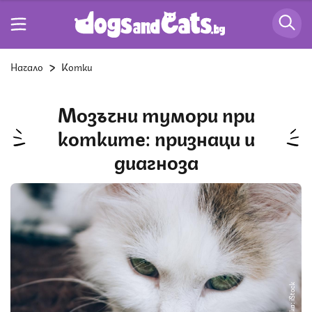
Начало
Котки
Мозъчни тумори при
котките: признаци и
диагноза
Снимка: iStock