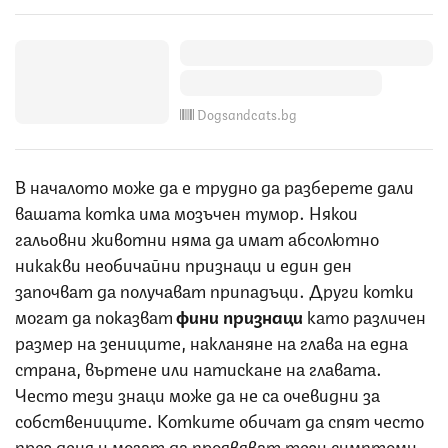
Dogsandcats.bg
В началото може да е трудно да разберете дали
вашата котка има мозъчен тумор. Някои
гальовни животни няма да имат абсолютно
никакви необичайни признаци и един ден
започват да получават припадъци. Други котки
могат да показват
фини признаци
като различен
размер на зениците, накланяне на глава на една
страна, въртене или натискане на главата.
Често тези знаци може да не са очевидни за
собствениците. Котките обичат да спят често
през деня и могат да проявяват тези симптоми