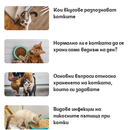
Кои вкусове разпознават
котките
Нормално ли е котката да се
храни само веднъж на ден?
Основни въпроси относно
храненето на котката,
които си задавате
Видове инфекции на
пикочните пътища при
котки