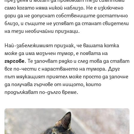
само когато няма никой наблизо. Не е изключено
дори да не допуснат собствениците достатъчно
близо, и същите не успяват да станат свидетели
на тези необичайни признаци.
Най-забележимият признак, че вашата котка
може да има мозъчен тумор, е появата на
гърчове
. Те започват рядко и след това да стават
все по-чести с нарастването на тумора. Друг
път мяукащият приятел може просто да започне
да получава гърчове от нищото, които
продължават по-дълго време.