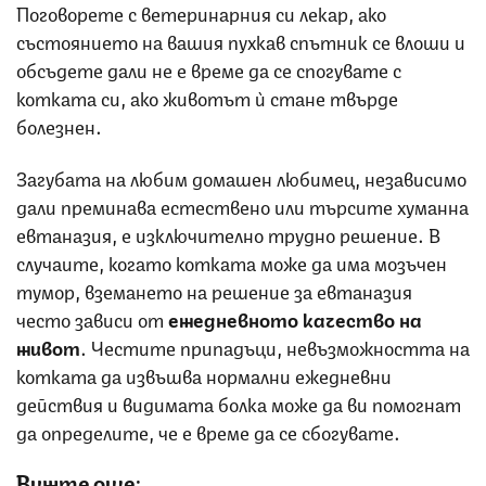
Поговорете с ветеринарния си лекар, ако
състоянието на вашия пухкав спътник се влоши и
обсъдете дали не е време да се спогувате с
котката си, ако животът ѝ стане твърде
болезнен.
Загубата на любим домашен любимец, независимо
дали преминава естествено или търсите хуманна
евтаназия, е изключително трудно решение. В
случаите, когато котката може да има мозъчен
тумор, вземането на решение за евтаназия
често зависи от
ежедневното качество на
живот
. Честите припадъци, невъзможността на
котката да извъшва нормални ежедневни
действия и видимата болка може да ви помогнат
да определите, че е време да се сбогувате.
Вижте още: