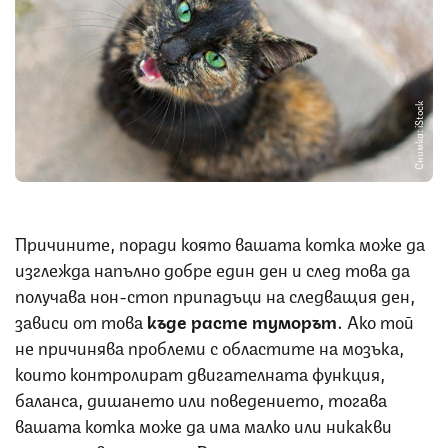
Снимка: iStock
Причините, поради която вашата котка може да
изглежда напълно добре един ден и след това да
получава нон-стоп припадъци на следващия ден,
зависи от това
къде расте туморът
. Ако той
не причинява проблеми с областите на мозъка,
които контролират двигателната функция,
баланса, дишането или поведението, тогава
вашата котка може да има малко или никакви