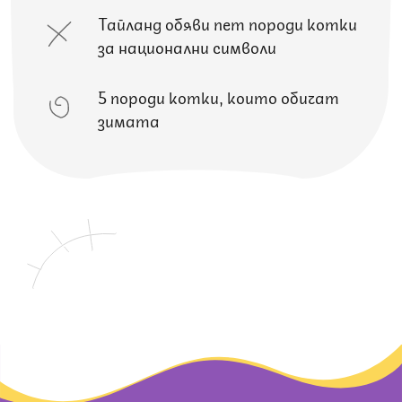
Тайланд обяви пет породи котки
за национални символи
5 породи котки, които обичат
зимата