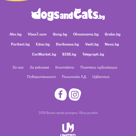
Abv.bg
Vbox7.com
Gong.bg
Ohnamama.bg
Grabo.bg
Pariteni.bg
Edna.bg
Dariknews.bg
Vesti.bg
Nova.bg
CarMarket.bg
BISS.bg
Telegraph.bg
За нас
За реклама
Контакти
Платени публикации
Поверителност
Политика ЛД
Известия
2026 Всички права запазени.
Общи условия