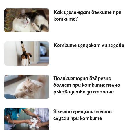
Как изглеждат бълхите при
котките?
Котките изпускат ли газове
Поликистозна бъбречна
болест при котките: пълно
ръководство за стопани
9 често срещани спешни
случаи при котките