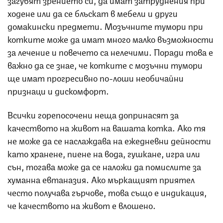
ходене или да се блъскат в мебели и други
домакински предмети. Мозъчните тумори при
котките може да имат много малко възможности
за лечение и повечето са нелечими. Поради това е
важно да се знае, че котките с мозъчни тумори
ще имат прогресивно по-лоши необичайни
признаци и дискомфорт.
Всички горепосочени неща допринасят за
качеството на живот на вашата котка. Ако тя
не може да се наслаждава на ежедневни дейности
като хранене, пиене на вода, гушкане, игра или
сън, тогава може да се наложи да помислите за
хуманна евтаназия. Ако мъркащият приятел
често получава гърчове, това също е индикация,
че качеството на живот е влошено.