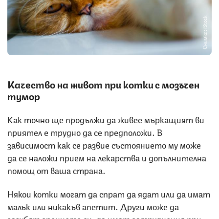
Снимка: iStock
Качество на живот при котки с мозъчен
тумор
Как точно ще продължи да живее мъркащият ви
приятел е трудно да се предположи. В
зависимост как се развие състоянието му може
да се наложи прием на лекарства и допълнителна
помощ от ваша страна.
Някои котки могат да спрат да ядат или да имат
малък или никакъв апетит. Други може да
загубят зрението си, да имат затруднения при