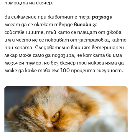
помощта на скенер.
За съжаление при животните тези
разходи
могат да се окажат твърде
високи
за
собствениците, тъй като се плащат от джоба
им и често не се покриват от застраховка, както
при хората. Следователно вашият ветеринарен
лекар може само да подозира, че котката ви има
мозъчен тумор, но без скенер той никога няма да
може да каже това със 100 процента сигурност.