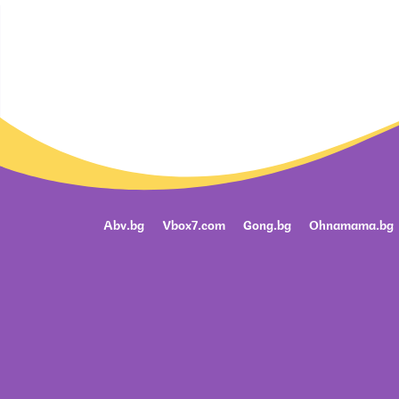
Abv.bg
Vbox7.com
Gong.bg
Ohnamama.bg