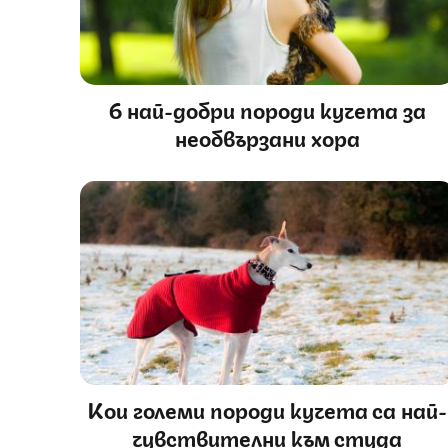
6 най-добри породи кучета за
необвързани хора
Кои големи породи кучета са най-
чувствителни към студа