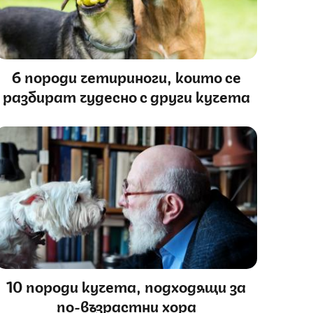
6 породи четириноги, които се
разбират чудесно с други кучета
10 породи кучета, подходящи за
по-възрастни хора