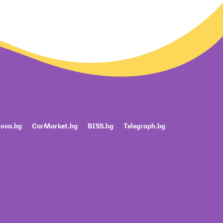
ova.bg
CarMarket.bg
BISS.bg
Telegraph.bg