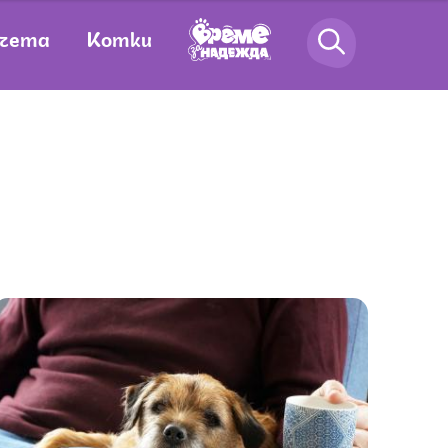
чета
Котки