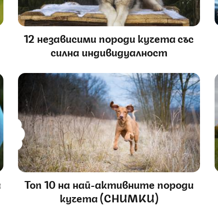
12 независими породи кучета със
силна индивидуалност
а
Топ 10 на най-активните породи
кучета (СНИМКИ)