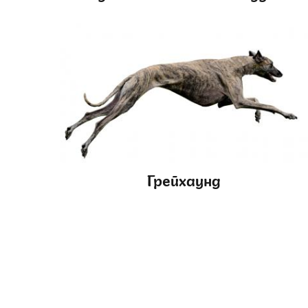
Грейхаунд