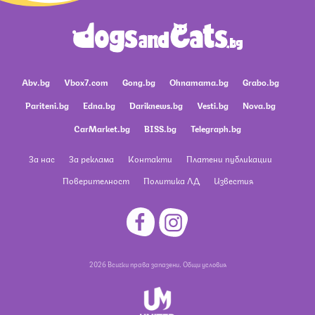
Abv.bg
Vbox7.com
Gong.bg
Ohnamama.bg
Grabo.bg
Pariteni.bg
Edna.bg
Dariknews.bg
Vesti.bg
Nova.bg
CarMarket.bg
BISS.bg
Telegraph.bg
За нас
За реклама
Контакти
Платени публикации
Поверителност
Политика ЛД
Известия
2026 Всички права запазени.
Общи условия