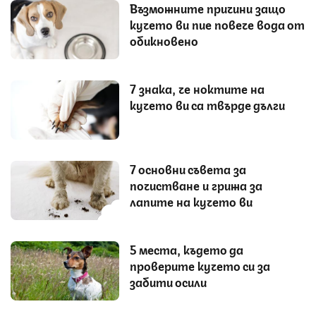
Възможните причини защо
кучето ви пие повече вода от
обикновено
7 знака, че ноктите на
кучето ви са твърде дълги
7 основни съвета за
почистване и грижа за
лапите на кучето ви
5 места, където да
проверите кучето си за
забити осили