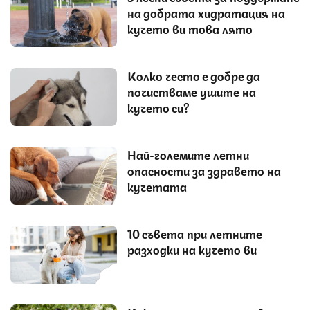
на добрата хидратация на
кучето ви това лято
Колко често е добре да
почистваме ушите на
кучето си?
Най-големите летни
опасности за здравето на
кучетата
10 съвета при летните
разходки на кучето ви