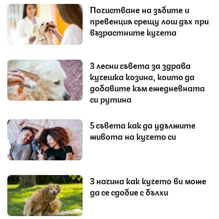
Почистване на зъбите и
превенция срещу лош дъх при
възрастните кучета
3 лесни съвета за здрава
кучешка козина, които да
добавите към ежедневната
си рутина
5 съвета как да удължите
живота на кучето си
3 начина как кучето ви може
да се сдобие с бълхи