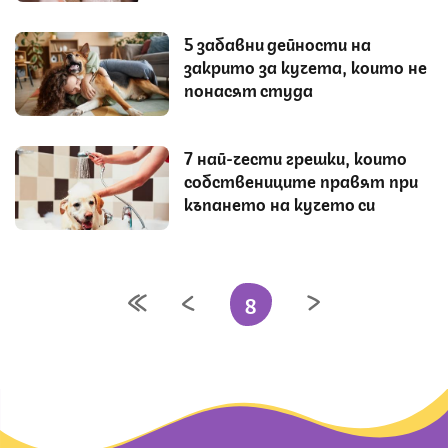
5 забавни дейности на
закрито за кучета, които не
понасят студа
7 най-чести грешки, които
собствениците правят при
къпането на кучето си
8