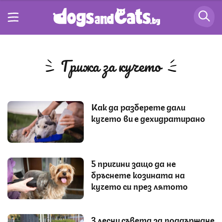
грижа за кучето
Как да разберете дали
кучето ви е дехидратирано
5 причини защо да не
бръснете козината на
кучето си през лятото
3 лесни съвета за поддържане