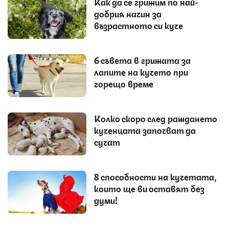
Как да се грижим по най-
добрия начин за
възрастното си куче
6 съвета в грижата за
лапите на кучето при
горещо време
Колко скоро след раждането
кученцата започват да
сучат
8 способности на кучетата,
които ще ви оставят без
думи!