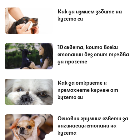
Как да измием зъбите на
кучето си
10 съвета, които всеки
стопанин без опит трябва
да прочете
Как да откриете и
премахнете кърлеж от
кучето си
Основни груминг съвети за
начинаещи стопани на
кучета