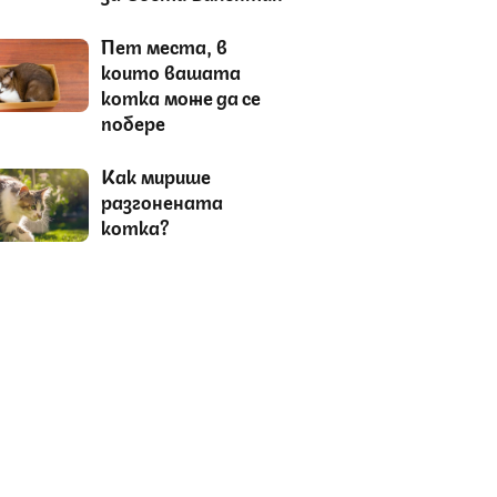
Пет места, в
които вашата
котка може да се
побере
Как мирише
разгонената
котка?