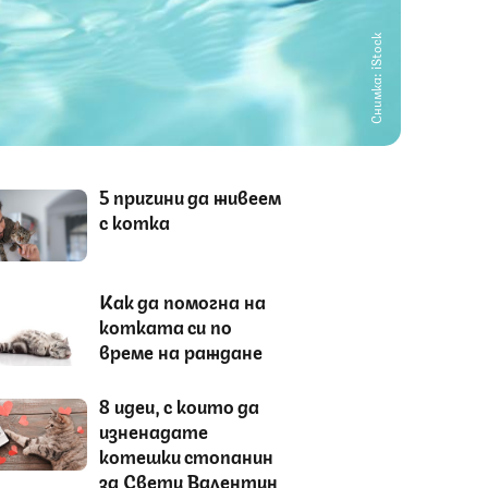
Снимка: iStock
5 причини да живеем
с котка
Как да помогна на
котката си по
време на раждане
8 идеи, с които да
изненадате
котешки стопанин
за Свети Валентин