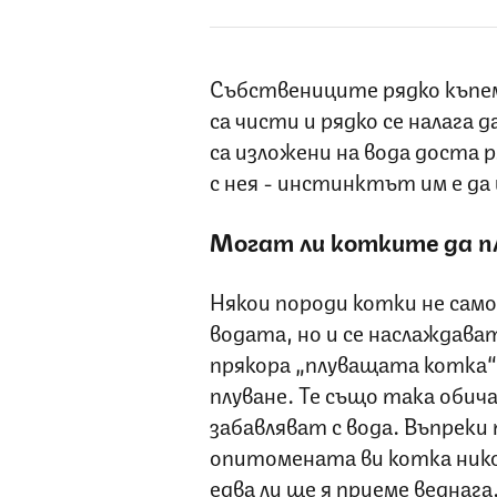
Събствениците рядко къпе
са чисти и рядко се налага 
са изложени на вода доста 
с нея - инстинктът им е да
Могат ли котките да п
Някои породи котки не само
водата, но и се наслаждават
прякора „плуващата котка“
плуване. Те също така обич
забавляват с вода. Въпреки
опитомената ви котка никога
едва ли ще я приеме веднага