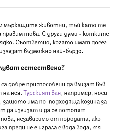
м мъркащите животни, тъй като те
да правим това. С други думи - котките
рядко. Съответно, когато имат досег
 излязат възможно най-бързо.
луват естествено?
 са добре приспособени да влизат във
 на нея.
Турският ван
, например, носи
, защото има по-подходяща козина за
ат да излизат и да се потопят
 това, независимо от породата, ако
 преди не е играла с вода вода, тя
.