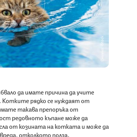
Снимка: iStock
ябвало да имате причина да учите
а. Котките рядко се нуждаят от
нямате такава препоръка от
ост редовното къпане може да
ла от козината на котката и може да
вреда, отколкото полза.