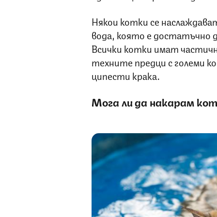
Някои котки се наслаждава
вода, която е достатъчно дъ
Всички котки имат частичн
техните предци с големи к
ципести крака.
Мога ли да накарам кот