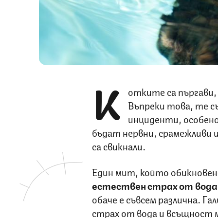
К
отките са пъргави,
Въпреки това, те с
инциденти, особено
бъдат нервни, срамежливи и
са свикнали.
Един мит, който обикновен
естествен страх от вод
обаче е съвсем различна. Г
страх от вода и всъщност 