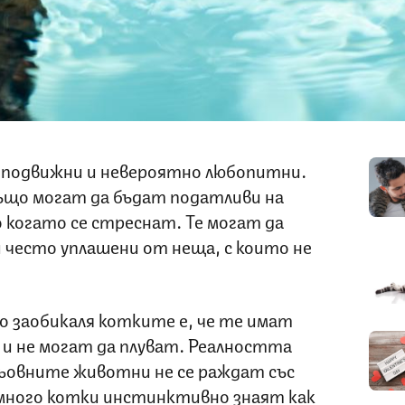
 подвижни и невероятно любопитни.
ъщо могат да бъдат податливи на
 когато се стреснат. Те могат да
 често уплашени от неща, с които не
о заобикаля котките е, че те имат
а
и не могат да плуват. Реалността
альовните животни не се раждат със
много котки инстинктивно знаят как