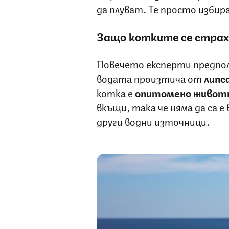
да плуват. Те просто избир
Защо котките се страх
Повечето експерти предпол
водата произтича от
липса
котка е
опитомено живот
вкъщи, така че няма да са е 
други водни източници.