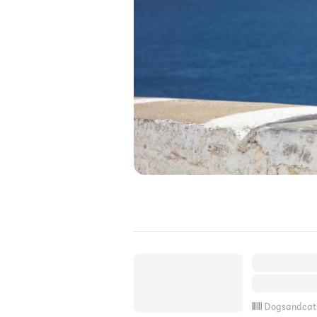
Dogsandcat