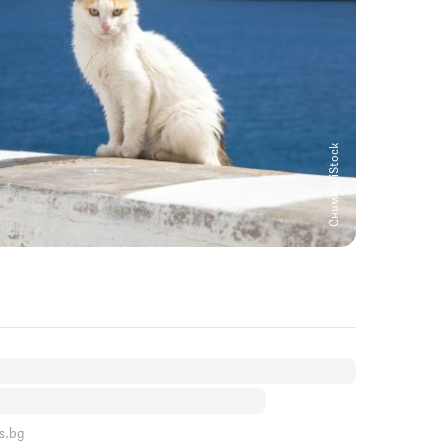
Снимка: iStock
s.bg