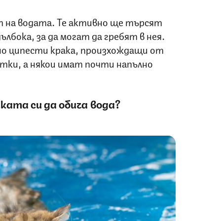
т на водата. Те активно ще търсят
лбока, за да могат да гребят в нея.
о ципести крака, произхождащи от
отки, а някои имат почти напълно
ката си да обича вода?