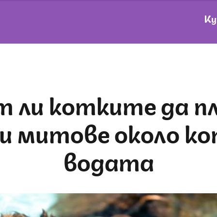
Ку
и митове около к
водата