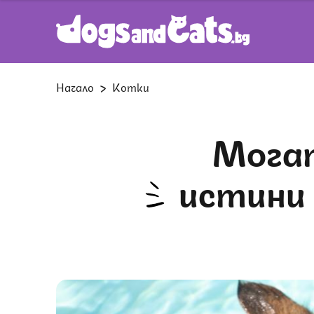
Начало
Котки
Могат ли котките да плуват:
истини 