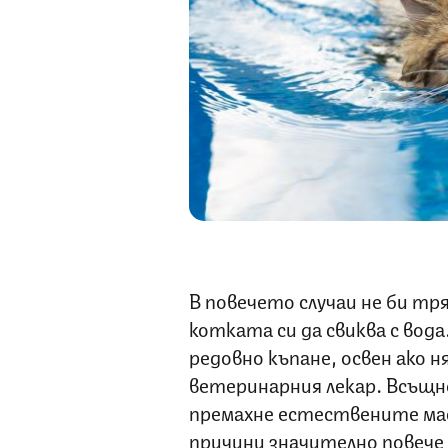
В повечето случаи не би тр
котката си да свиква с вод
редовно къпане, освен ако 
ветеринарния лекар. Всъщн
премахне естествените мас
причини значително повече 