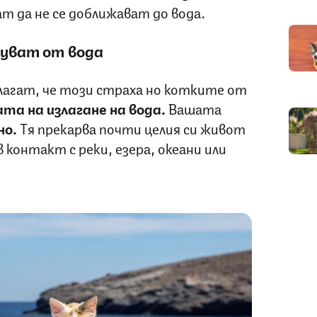
ат да не се доближават до вода.
уват от вода
агат, че този страха но котките от
та на излагане на вода.
Вашата
но.
Тя прекарва почти целия си живот
в контакт с реки, езера, океани или