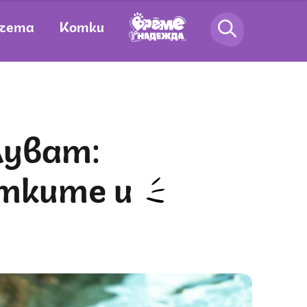
чета
Котки
отките и