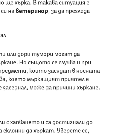
но ще хърка. В такава ситуация е
 си на
ветеринар
, за да прегледа
ал
пи или дори тумори могат да
ркане. Но същото се случва и при
 предмети, които засядат в носната
ева, което мъркащият приятел е
 е заседнал, може да причини хъркане.
и с хапването и са достигнали до
а склонни да хъркат. Уверете се,