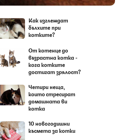
Как изглеждат
бълхите при
котките?
От котенце до
възрастна котка -
кога котките
достигат зрялост?
Четири неща,
които стресират
домашната ви
котка
10 новогодишни
късмета за котки