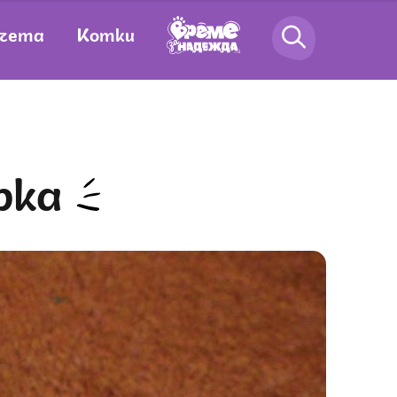
чета
Котки
рка