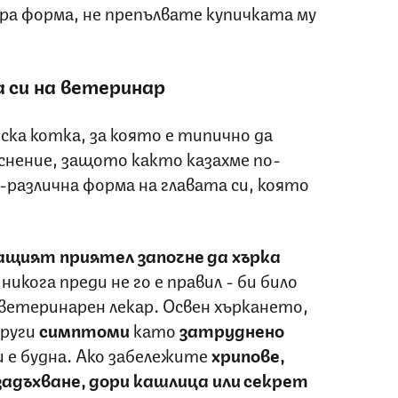
ра форма, не препълвате купичката му
 си на ветеринар
ка котка, за която е типично да
снение, защото както казахме по-
-различна форма на главата си, която
ащият приятел започне да хърка
никога преди не го е правил - би било
 ветеринарен лекар. Освен хъркането,
други
симптоми
като
затруднено
 е будна. Ако забележите
хрипове,
задъхване, дори кашлица или секрет