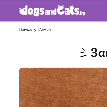
Начало
Котки
З