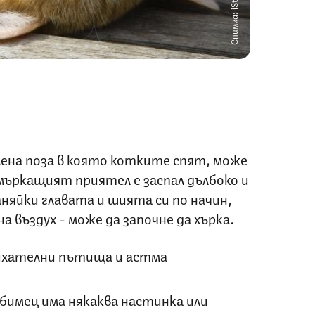
Снимка: iStock
лена поза в която котките спят, може
 мъркащият приятел е заспал дълбоко и
аняйки главата и шията си по начин,
 въздух - може да започне да хърка.
ихателни пътища и астма
бимец има някаква настинка или