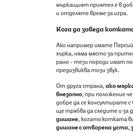
мъркащият приятел е в доб
и отделяте време за игра.
Кога да заведа котката
Ако например имате Персийс
хърка, няма място за прите
рано - тези породи имат по
предизвиква този звук.
От друга страна,
ако мърк
внезапно
, при положение че 
добре да се консултирате с
ще трябва да следите и за 
дишане
, когато котката ви
дишане с отворена уста, 