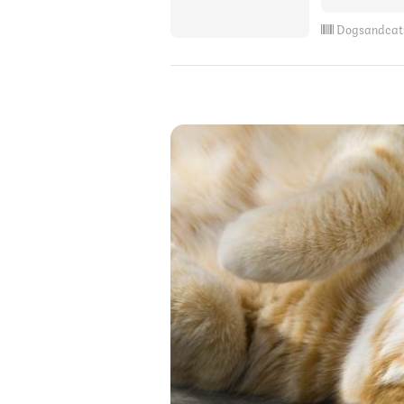
Dogsandcat