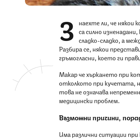
З
наехте ли, че някои
са силно изненадани,
сладко-сладко, а меж
Разбира се, някои представ
гръмогласни, което ги прав
Макар че хъркането при кот
отколкото при кучетата, не
това не означава непременн
медицински проблем.
Възможни причини, пор
Има различни ситуации пр