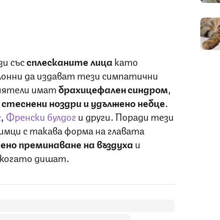
зи със
сплесканите лица
като
лонни да издават тези симпатични
риятели имат
брахицефален синдром
,
стеснени ноздри и удължено небце
.
с
,
Френски булдог
и други. Поради тези
мци с такава форма на главата
ено преминаване на въздуха
и
 когато дишат.