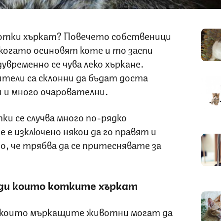
 котки хъркат? Повечето собственици
 когато осиновят коте и то заспи
дувременно се чува леко хъркане.
ители са склонни да бъдат доста
и и много очарователни.
ки се случва много по-рядко
 е изключено някои да го правят и
о, че трябва да се притеснявате за
ади които котките хъркат
и които мъркащите животни могат да