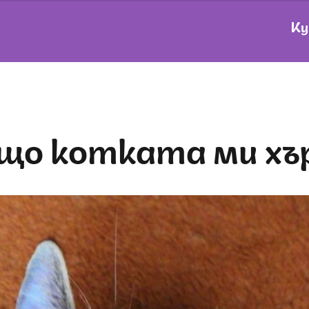
Ку
ащо котката ми хъ