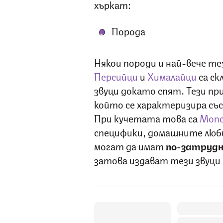
хъркат:
Порода
Някои породи и най-вече те
Персийци
и
Хималайци
са ск
звуци докато спят. Тези п
който се характеризира със
При кучетата това са
Моп
специфики, домашните люби
могат да имат
по-затрудн
затова издават тези звуци