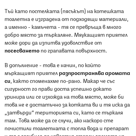
Тъй като постелката (пясъкът) на котешката
тоалетна е изградена от подходящи материали,
а именно - камъчета - тя се превръща в много
добро място за търкаляне. Мяукащият приятел
може дори да изпитва удоволствие от
почесването
по грапавата повърхност.
В допълнение - това е начин, по който
мъркащият приятел
разпространява аромата
си
, както споменахме по-рано. Макар че със
сигурност го прави доста успешно докато
уринира или се изхожда на това място, може би
това не е достатъчно за котката ви и тя иска да
„затвърди“ територията си, като се търкаля
там. Това може да се случи, ако наскоро сте
почистили тоалетната с топла вода и препарат
и тя е загубила до известна степен аромата на