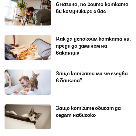
6 начина, по които котката
ви комуникира с вас
Как да успокоим котката ни,
преди да заминем на
ваканция
Защо котката ми ме следва
в банята?
Защо котките обичат да
седят нависоко