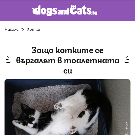
Начало
Котки
Защо котките се
въргалят в тоалетната
си
Снимка: iStock