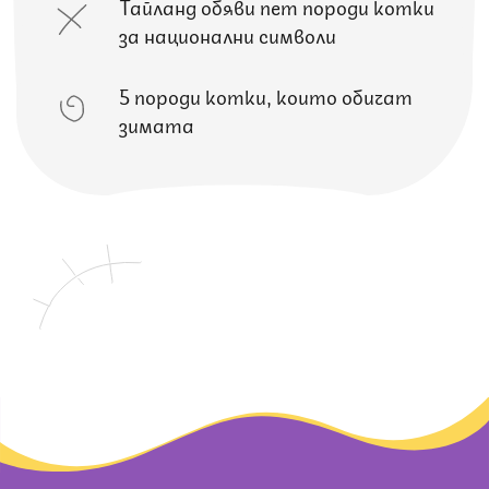
Тайланд обяви пет породи котки
за национални символи
5 породи котки, които обичат
зимата