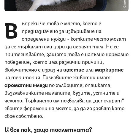
В
ъпреки че това е място, което е
предназначено за извършване на
определени нужди - котките често могат
да се търкалят или дори да играят там. Не се
притеснявайте, защото това е напълно нормално
поведение, което има различни причини,
включително e израз на
щастие
или
маркиране
на територия. Гальовните животни имат
ароматни жлези
по хълбоците, опашката,
възглавничките на лапите, бузите, устните и
челото. Търкането им позволява да „депозират“
своите феромони на място, за да го заявят като
свое собствено.
И все пак, защо тоалетната?