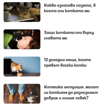
Какво означава позата, в
която спи котката ми
Защо котката спи върху
главата ми
12 досадни неща, които
правят всички котки
Котешка интуиция: могат
ли котките да разпознаят
добрия и лошия човек?