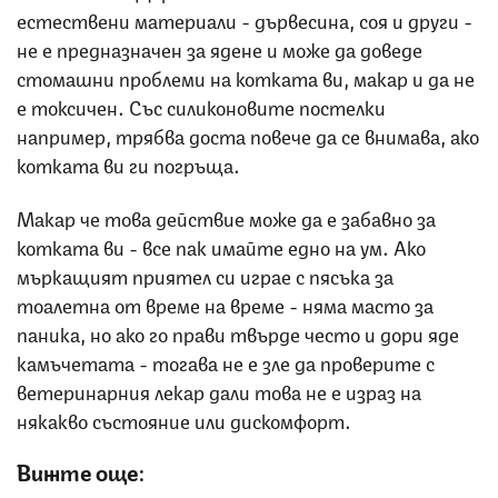
естествени материали - дървесина, соя и други -
не е предназначен за ядене и може да доведе
стомашни проблеми на котката ви, макар и да не
е токсичен. Със силиконовите постелки
например, трябва доста повече да се внимава, ако
котката ви ги погръща.
Макар че това действие може да е забавно за
котката ви - все пак имайте едно на ум. Ако
мъркащият приятел си играе с пясъка за
тоалетна от време на време - няма масто за
паника, но ако го прави твърде често и дори яде
камъчетата - тогава не е зле да проверите с
ветеринарния лекар дали това не е израз на
някакво състояние или дискомфорт.
Вижте още: