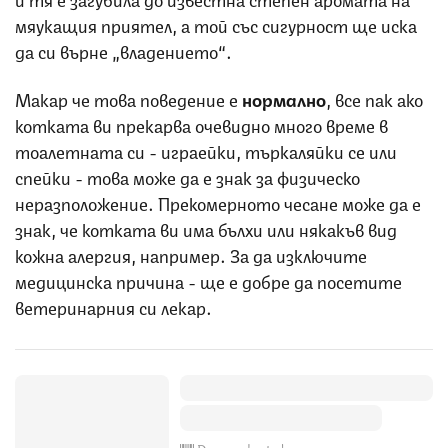
мяукащия приятел, а той със сигурност ще иска
да си върне „владението“.
Макар че това поведение е
нормално
, все пак ако
котката ви прекарва очевидно много време в
тоалетната си - играейки, търкаляйки се или
спейки - това може да е знак за физическо
неразположение. Прекомерното чесане може да е
знак, че котката ви има бълхи или някакъв вид
кожна алергия, например. За да изключите
медицинска причина - ще е добре да посетите
ветеринарния си лекар.