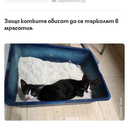
Dogsandcats.bg
Защо котките обичат да се търкалят в
мръсотия
Снимка: iStock