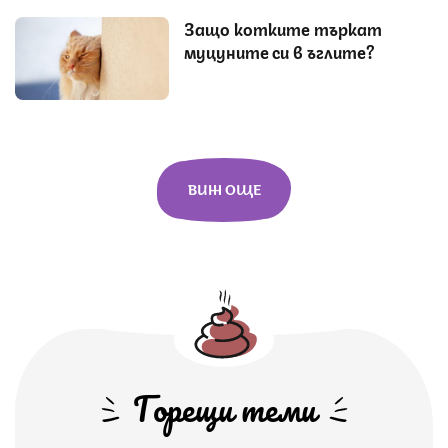
Защо котките търкат
муцуните си в ъглите?
ВИЖ ОЩЕ
Горещи теми