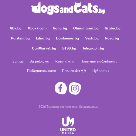
Abv.bg
Vbox7.com
Gong.bg
Ohnamama.bg
Grabo.bg
Pariteni.bg
Edna.bg
Dariknews.bg
Vesti.bg
Nova.bg
CarMarket.bg
BISS.bg
Telegraph.bg
За нас
За реклама
Контакти
Платени публикации
Поверителност
Политика ЛД
Известия
2026 Всички права запазени.
Общи условия