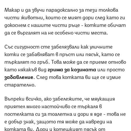
Макар и да звучи парадоксално за тези толкова
чисти животни, които се мият дори след като ги
докоснем с нашите чисти ръце - котките обичат
да се въргалят на не особено чисти места.
Със сигурност сте забелязвали как уличните
котки се забавляват в пръст или пясък, като се
търкалят по гръб. Това може да се приеме отново
като някакъв вид
грижа за козината
или просто
забавление
. След това котката ви ще се измие
старателно.
Въпреки всичко, ако забележите, че мяукащия
приятел много настойчиво се търкаля в
постелката си за тоалетна и дори я яде - това не
е добър знак, защото тя може да навреди на
котката ви. Дори и котешкият пясък от