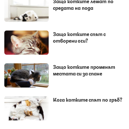
Защо котките лежат по
средата на пода
Защо котките спят с
отворени очи?
Защо котките променят
местата си за спане
Кога котките спят по гръб?