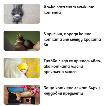
Колко часа спят малките
котенца
5 причини, поради които
котката спи между краката
ви
Трябва ли да се притеснявам,
ако котката ми спи
прекалено много
Защо котките лежат върху
неудобни предмети