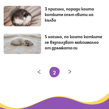
3 причини, поради които
котките спят свити на
кълбо
5 начина, по които котките
се възползват максимално
от дрямката си
2