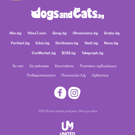
Abv.bg
Vbox7.com
Gong.bg
Ohnamama.bg
Grabo.bg
Pariteni.bg
Edna.bg
Dariknews.bg
Vesti.bg
Nova.bg
CarMarket.bg
BISS.bg
Telegraph.bg
За нас
За реклама
Контакти
Платени публикации
Поверителност
Политика ЛД
Известия
2026 Всички права запазени.
Общи условия