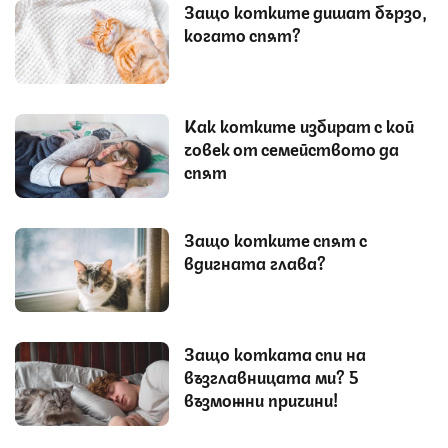
Защо котките дишат бързо,
когато спят?
Как котките избират с кой
човек от семейството да
спят
Защо котките спят с
вдигната глава?
Защо котката спи на
възглавницата ми? 5
възможни причини!