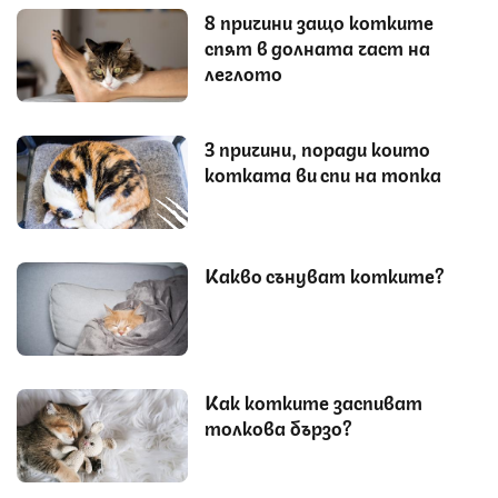
8 причини защо котките
спят в долната част на
леглото
3 причини, поради които
котката ви спи на топка
Какво сънуват котките?
Как котките заспиват
толкова бързо?