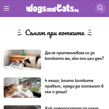
сънят при котките
Да се притеснявам ли за
котката ми, ако спи цял ден?
4 неща, които котките
правят, преди да потънат в
сън и защо!
Как предпочитат да спят