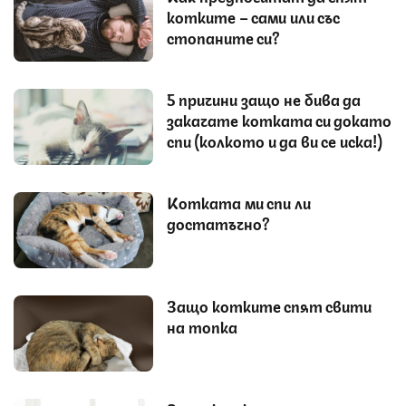
котките – сами или със
стопаните си?
5 причини защо не бива да
закачате котката си докато
спи (колкото и да ви се иска!)
Котката ми спи ли
достатъчно?
Защо котките спят свити
на топка