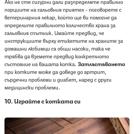
Ако не сте сигурни дали разпределяте правилно
порциите на гальовния приятел - поговорете с
ветеринарния лекар, който ще ви помогне да
определите правилното количество храна за
гальовния спътник. Имайте предвид, че
инструкциите върху етикетите на храните за
домашни любимци са общи насоки, така че
трябва да вземете предвид конкретното
състояние на вашата котка.
Затлъстяването
при котките може да доведе до артрит,
сърдечни проблеми и диабет, наред с други
медицински проблеми.
10. Играйте с котката си