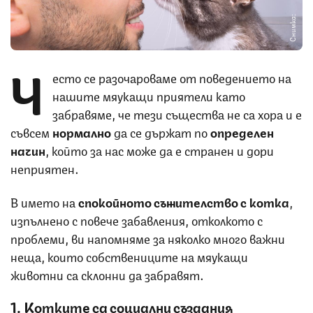
Снимка:
Ч
есто се разочароваме от поведението на
нашите мяукащи приятели като
забравяме, че тези същества не са хора и е
съвсем
нормално
да се държат по
определен
начин
, който за нас може да е странен и дори
неприятен.
В името на
спокойното съжителство с котка
,
изпълнено с повече забавления, отколкото с
проблеми, ви напомняме за няколко много важни
неща, които собствениците на мяукащи
животни са склонни да забравят.
1. Котките са социални създания