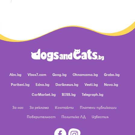
Abv.bg
Vbox7.com
Gong.bg
Ohnamama.bg
Grabo.bg
Pariteni.bg
Edna.bg
Dariknews.bg
Vesti.bg
Nova.bg
CarMarket.bg
BISS.bg
Telegraph.bg
За нас
За реклама
Контакти
Платени публикации
Поверителност
Политика ЛД
Известия