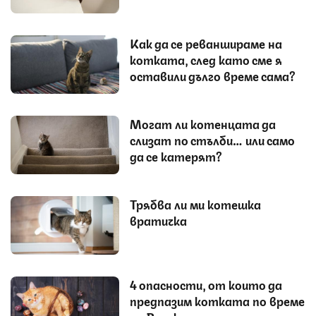
Как да се реваншираме на
котката, след като сме я
оставили дълго време сама?
Могат ли котенцата да
слизат по стълби… или само
да се катерят?
Трябва ли ми котешка
вратичка
4 опасности, от които да
предпазим котката по време