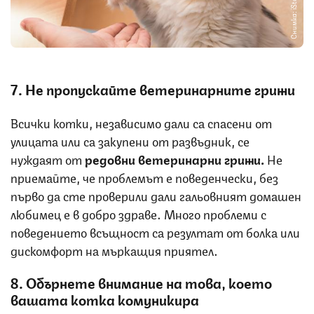
Снимка: iStock
7. Не пропускайте ветеринарните грижи
Всички котки, независимо дали са спасени от
улицата или са закупени от развъдник, се
нуждаят от
редовни ветеринарни грижи.
Не
приемайте, че проблемът е поведенчески, без
първо да сте проверили дали гальовният домашен
любимец е в добро здраве. Много проблеми с
поведението всъщност са резултат от болка или
дискомфорт на мъркащия приятел.
8. Обърнете внимание на това, което
вашата котка комуникира