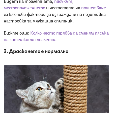
Видът на тоалетната,
пясъкът
,
местоположението
и честотата на
почистване
са ключови фактори за изграждане на позитивна
настройка за мяукащия спътник.
Вижте още:
Колко често трябва да сменям пясъка
на котешката тоалетна
3. Драскането е нормално