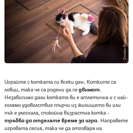
Снимка: iStock
Играйте с котката си всеки ден. Котките са
ловци, така че са родени да се
движат
.
Независимо дали котката ви е атлетична и с най-
голямо удоволствие търчи из жилището ви или
пък е улегнала, спокойна възрастна котка -
трябва да отделяте време за игра
. Направете
игровата сесия, така че да отговаря на