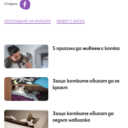
Сподели
ОТГЛЕЖДАНЕ НА КОТКАТА
ЖИВОТ С КОТКА
5 причини да живеем с котка
Защо котките обичат да се
крият
Защо котките обичат да
седят нависоко