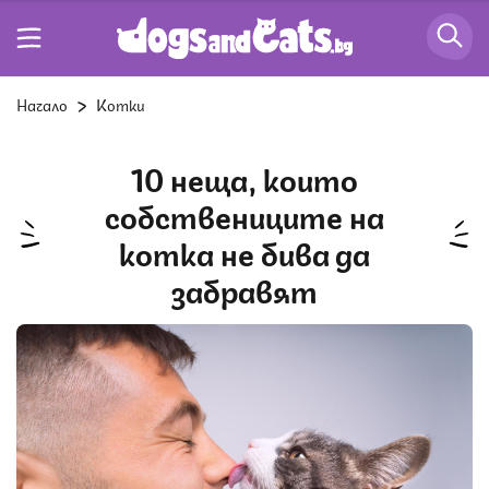
Начало
Котки
10 неща, които
собствениците на
котка не бива да
забравят