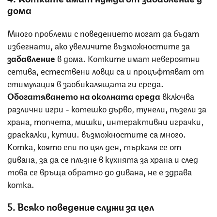
дома
Много проблеми с поведението могат да бъдат
избегнати, ако увеличите възможностите за
забавление
в дома. Котките имат невероятни
сетива, естествени ловци са и процъфтяват от
стимулация в заобикалящата ги среда.
Обогатяването на околната среда
включва
различни игри - котешко дърво, тунели, пъзели за
храна, топчета, мишки, интерактивни играчки,
драскалки, кутии… възможностите са много.
Котка, която спи по цял ден, търкаля се от
дивана, за да се плъзне в кухнята за храна и след
това се връща обратно до дивана, не е здрава
котка.
5. Всяко поведение служи за цел