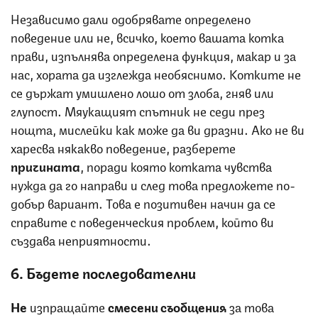
Независимо дали одобрявате определено
поведение или не, всичко, което вашата котка
прави, изпълнява определена функция, макар и за
нас, хората да изглежда необяснимо. Котките не
се държат умишлено лошо от злоба, гняв или
глупост. Мяукащият спътник не седи през
нощта, мислейки как може да ви дразни. Ако не ви
харесва някакво поведение, разберете
причината
, поради която котката чувства
нужда да го направи и след това предложете по-
добър вариант. Това е позитивен начин да се
справите с поведенческия проблем, който ви
създава неприятности.
6. Бъдете последователни
Не
изпращайте
смесени съобщения
за това