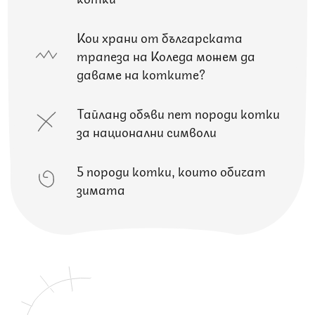
Кои храни от българската
трапеза на Коледа можем да
даваме на котките?
Тайланд обяви пет породи котки
за национални символи
5 породи котки, които обичат
зимата