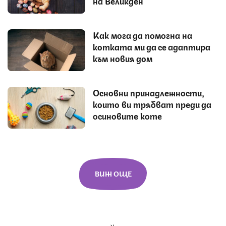
на Великден
Как мога да помогна на
котката ми да се адаптира
към новия дом
Основни принадлежности,
които ви трябват преди да
осиновите коте
ВИЖ ОЩЕ