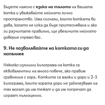
Бъдете наясно с
езика на тялото
на вашата
котка и уважавайте нейното лично
пространство. Има сигнали, които котката ви
дава, когато не иска да бъде притеснявана и ако
ги разчитате правилно, ще увеличите нейното
доверие спрямо вас.
9. Не позволявайте на котката си да
напълнее
Няколко излишни килограма на котка са
еквивалентни на много повече, ако правим
сравнение с хора. Котките са малки и дори и 2-3
килограма, които хората дори не забелязваме на
тях могат да им тежат и да им попречат да
играят пълноценно.