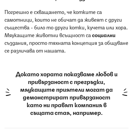
Погрешно е схващането, че котките са
самотници, които не обичат да живеят с други
същества - било то други котки, кучета или хора.
Мяукащите животни всъщност са
социални
създания, просто тяхната концепция за общуване
се различава от нашата.
Докато хората показваме любов и
привързаност с прегръдки,
мяукащите приятели могат да
демонстрират привързаност
като ни правят компания в
същата стая, например.