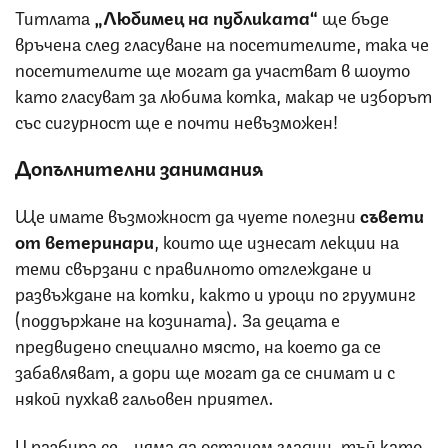
Титлата
„Любимец на публиката“
ще бъде
връчена след гласуване на посетителите, така че
посетителите ще могат да участват в шоуто
като гласуват за любима котка, макар че изборът
със сигурност ще е почти невъзможен!
Допълнителни занимания
Ще имате възможност да чуете полезни
съвети
от ветеринари
, които ще изнесат лекции на
теми свързани с правилното отглеждане и
развъждане на котки, както и уроци по грууминг
(поддържане на козината). За децата е
предвидено специално място, на което да се
забавляват, а дори ще могат да се снимат и с
някой пухкав гальовен приятел.
И разбира се - няма да останем гладни, тъй като