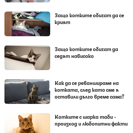
Защо котките обичат да се
крият
Защо котките обичат да
седят нависоко
Как да се реваншираме на
котката, след като сме я
оставили дълго време сама?
Котките с шарка таби -
произход и любопитни факти