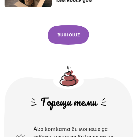
ВИЖ ОЩЕ
Горещи теми
Ако котката ви можеше да
говори, щеше да ви каже да не