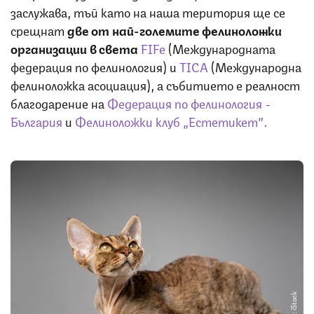
заслужава, тъй като на наша територия ще се
срещнат
две от най-големите фелиноложки
организации в света
FIFe
(Международната
федерация по фелинология) и
TICA
(Международна
фелиноложка асоциация), а събитието е реалност
благодарение на
Федерация по фелинология -
България
и
Фелиноложки клуб „Естетикет”.