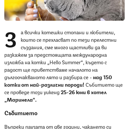
Снимка: iStock
З
а всички котешки стопани и любители,
които се прехласват по тези прелестни
създания, сме много щастливи да ви
разкажем за предстоящата международна
изложба на котки „Hello Summer“, където с
радост ще приветстваме началото на
дългоочакваното лято и разбира се -
над 150
котки от най-различни породи!
Събитието ще
се проведе този уикенд
25-26 юни в хотел
„Маринела“.
Събитието
Въпреки паузата от две години, чакането си