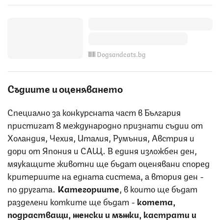
Dogsandcats.bg
Съдиите и оценяването
Специално за конкурсната част в България
пристигат 8 международно признати съдии от
Холандия, Чехия, Италия, Румъния, Австрия и
дори от Япония и САЩ. В единя изложбен ден,
мяукащите животни ще бъдат оценявани според
критериите на едната система, а втория ден -
по другата.
Категориите
, в които ще бъдат
разделени котките ще бъдат -
котета,
подрастващи, женски и мъжки, кастрати и