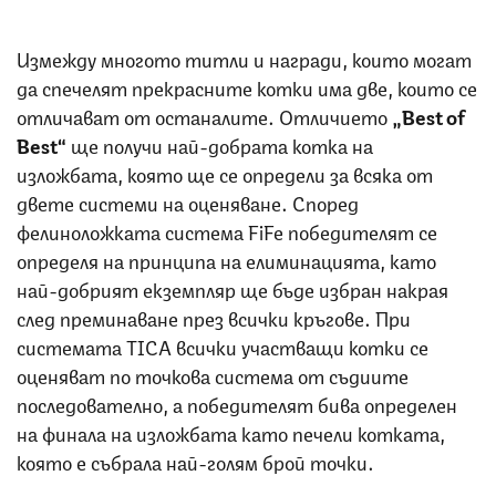
Измежду многото титли и награди, които могат
да спечелят прекрасните котки има две, които се
отличават от останалите. Отличието
„Best of
Best“
ще получи най-добрата котка на
изложбата, която ще се определи за всяка от
двете системи на оценяване. Според
фелиноложката система FiFe победителят се
определя на принципа на елиминацията, като
най-добрият екземпляр ще бъде избран накрая
след преминаване през всички кръгове. При
системата TICA всички участващи котки се
оценяват по точкова система от съдиите
последователно, а победителят бива определен
на финала на изложбата като печели котката,
която е събрала най-голям брой точки.