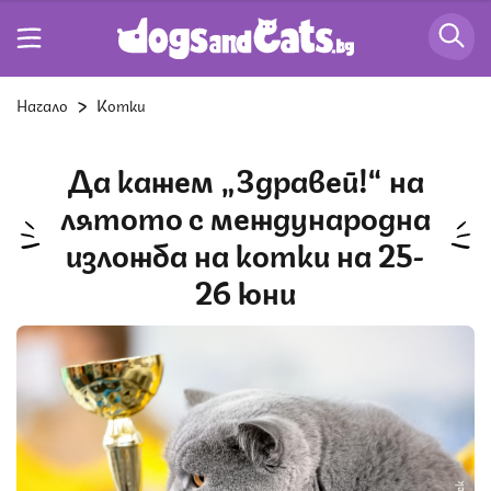
Начало
Котки
Да кажем „Здравей!“ на
лятото с международна
изложба на котки на 25-
26 юни