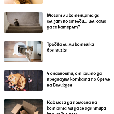
Могат ли котенцата да
слизат по стълби… или само
да се катерят?
Трябва ли ми котешка
вратичка
4 опасности, от които да
предпазим котката по време
на Великден
Как мога да помогна на
котката ми да се адаптира
към новия дом