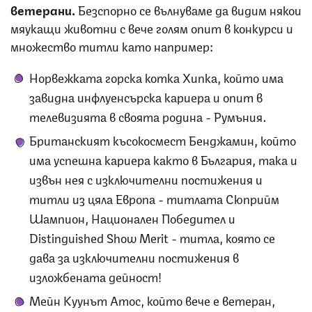
ветерани.
Безспорно се вълнуваме да видим някои
мяукащи животни с вече голям опит в конкурси и
множество титли като например:
Норвежката горска котка Хипка, който има
завидна инфлуенсърска кариера и опит в
телевизията в своята родина - Румъния.
Британският късокосмест Бенджамин, който
има успешна кариера както в България, така и
извън нея с изключителни постижения и
титли из цяла Европа - титлата Сюприйм
Шампион, Национален Победител и
Distinguished Show Merit - титла, която се
дава за изключителни постижения в
изложбената дейност!
Мейн Куунът
Атос, който вече е ветеран,