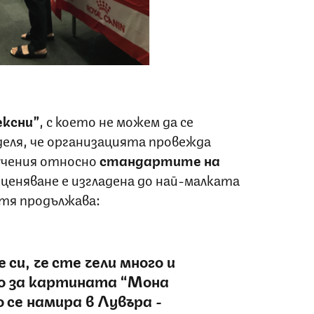
Снимка: DogsAndCats
ексни”
, с което не можем да се
деля, че организацията провежда
учения относно
стандартите на
ценяване е изгладена до най-малката
тя продължава:
си, че сте чели много и
о за картината “Мона
 се намира в Лувъра -