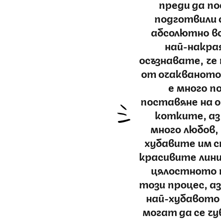
преди да п
подготвили 
абсолютно вс
най-накрая
осъзнавате, че
от очакваното
е много п
поставяне на 
котките, аз
много любов,
хубавите им с
красивите лини
цялостното 
този процес, аз
най-хубавото 
могат да се ч