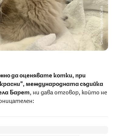
Снимка: DogsAndCats
ожно да оценявате котки, при
рекрасни”, международната съдийка
ела Барет
, ни дава отговор, който не
роницателен: