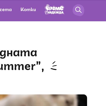
чета
Котки
Summer”,