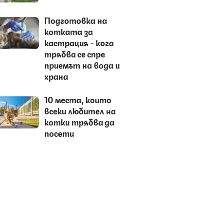
Подготовка на
котката за
кастрация - кога
трябва се спре
приемът на вода и
храна
10 места, които
всеки любител на
котки трябва да
посети