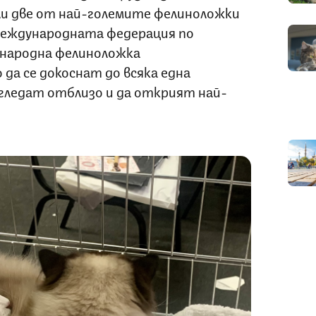
ели две от най-големите фелиноложки
еждународната федерация по
народна фелиноложка
да се докоснат до всяка една
азгледат отблизо и да открият най-