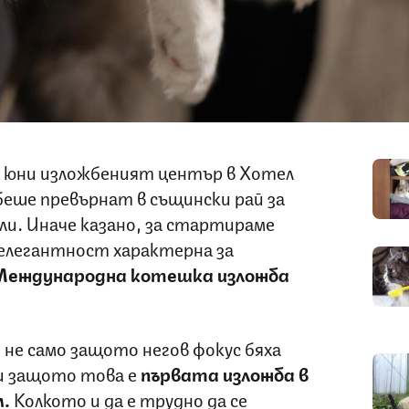
26 юни изложбеният център в Хотел
беше превърнат в същински рай за
. Иначе казано, за стартираме
 елегантност характерна за
Международна котешка изложба
не само защото негов фокус бяха
и защото това е
първата изложба в
м.
Колкото и да е трудно да се