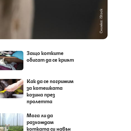
Снимка: iStock
Защо котките
обичат да се крият
Как да се погрижим
за котешката
козина през
пролетта
Мога ли да
разхождам
котката си навън