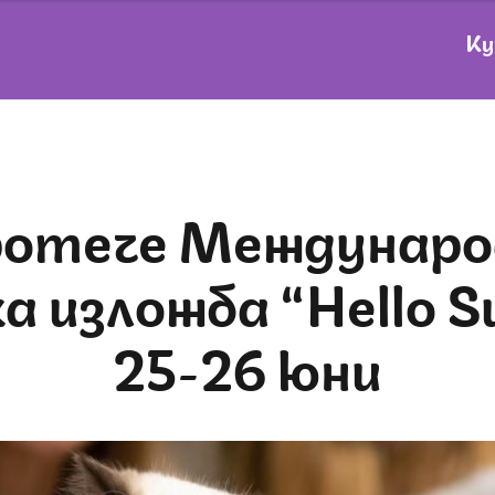
Ку
 изложба “Hello 
25-26 юни