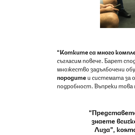
“Котките са много компл
съгласим повече. Барет спо
множество задълбочени об
породите
и системата за о
подробност. Въпреки това 
“Представете 
знаете всичк
Лиза”, която