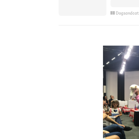
Dogsandcat