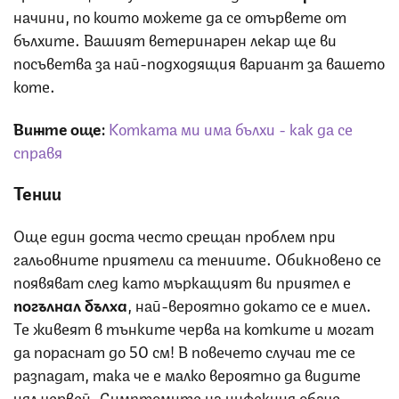
начини, по които можете да се отървете от
бълхите. Вашият ветеринарен лекар ще ви
посъветва за най-подходящия вариант за вашето
коте.
Вижте още:
Котката ми има бълхи - как да се
справя
Тении
Още един доста често срещан проблем при
гальовните приятели са тениите. Обикновено се
появяват след като мъркащият ви приятел е
погълнал бълха
, най-вероятно докато се е миел.
Те живеят в тънките черва на котките и могат
да пораснат до 50 см! В повечето случаи те се
разпадат, така че е малко вероятно да видите
цял червей. Симптомите на инфекция обаче,