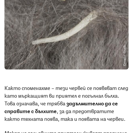
Снимка: iStock
Както споменахме – тези червей се появяват след
като мъркащият ви приятел е погълнал бълха.
Това означава, че трябва
задължително да се
справите с бълхите
, за да предотвратите
както тяхната поява, така и появата на червеи.
Макар че гальовните приятели живеят предимно