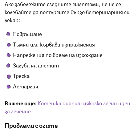
Ако забележите следните симптоми, не не се
колебайте да потърсите бързо ветеринарния си
лекар:
Повръщане
Тъмни или кървави изпражнения
Напрежения по време на изхождане
Загуба на апетит
Треска
Летаргия
Вижте още:
Котешка диария: няколко лесни идеи
за лечение
Проблеми с очите