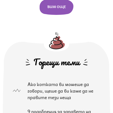
ВИЖ ОЩЕ
Горещи теми
Ако котката ви можеше да
говори, щеше да ви каже да не
правите тези неща
9 подобрения за здравето на