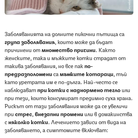
Снимка: iStock
Заболяванията на долните пикочни пътища са
група заболявания
, които може да бъдат
причинени от
множество причини
. Както
женските, така и мъжките котки страдат от
такива заболявания, но все пак
по-
предразположени
са
мъжките котараци
, тъй
като уретрата им е по-дълга. Най-често се
наблюдават
при котки с наднормено тегло
или
при тези, които консумират предимно суха храна.
Рискът от тази заболявания може да се увеличи
при
стрес
,
внезапни промени
или в домакинства
с
няколко котки
. Лечението зависи от вида на
заболяването, а симптомите включват: