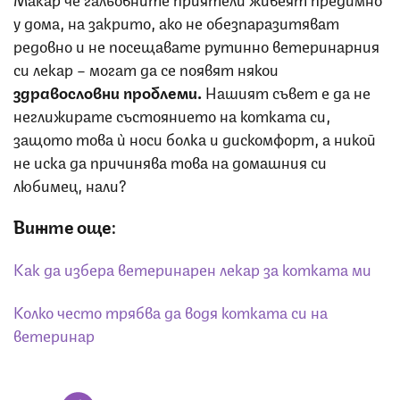
у дома, на закрито, ако не обезпаразитяват
редовно и не посещавате рутинно ветеринарния
си лекар – могат да се появят някои
здравословни проблеми.
Нашият съвет е да не
неглижирате състоянието на котката си,
защото това ѝ носи болка и дискомфорт, а никой
не иска да причинява това на домашния си
любимец, нали?
Вижте още:
Как да избера ветеринарен лекар за котката ми
Колко често трябва да водя котката си на
ветеринар