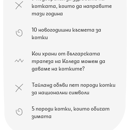
котката, които да направите
тази година
10 новогодишни късмета за
котки
Кои храни от българската
трапеза на Коледа можем да
даваме на котките?
Тайланд обяви пет породи котки
за национални символи
5 породи котки, които обичат
зимата