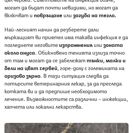
могат да бъдат почти невидими, но могат да
включват и
повръщане
или
загуба на тегло.
Най-лесният начин да резберете дали
мъркащият ви приятел има такава инфекция е да
погледнете неговите
изпражнения
или
зоната
около ануса
. Обикновено тенията излиза точно
от там и могат да се забележат
тънки, малки и
бели на цвят червей
, горе-долу с големината на
оризово зърно
. В тази ситуация следва да
потърсите ветеринарния лекар, за да прегледа
котката ви и да предпише необходимото
лечение. Възможностите са различни – инжекции,
хапчета или локални лекарства.