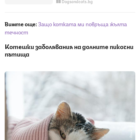
Dogsandcats.bg
Вижте още:
Защо котката ми повръща жълта
течност
Котешки заболявания на долните пикочни
пътища