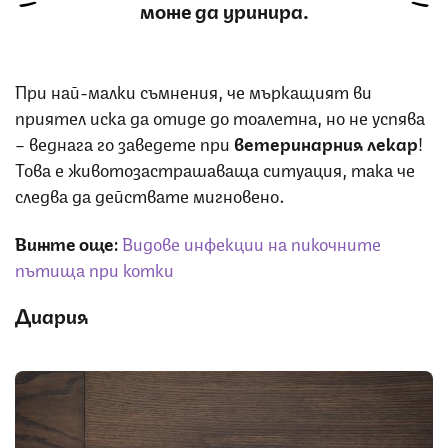
може да уринира.
При най-малки съмнения, че мъркащият ви
приятел иска да отиде до тоалетна, но не успява
– веднага го заведете при
ветеринарния лекар
!
Това е животозастрашаваща ситуация, така че
следва да действате мигновено.
Вижте още:
Видове инфекции на пикочните
пътища при котки
Диария