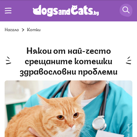
Начало
Котки
Някои от най-често
срещаните котешки
здравословни проблеми
Снимка: iStock