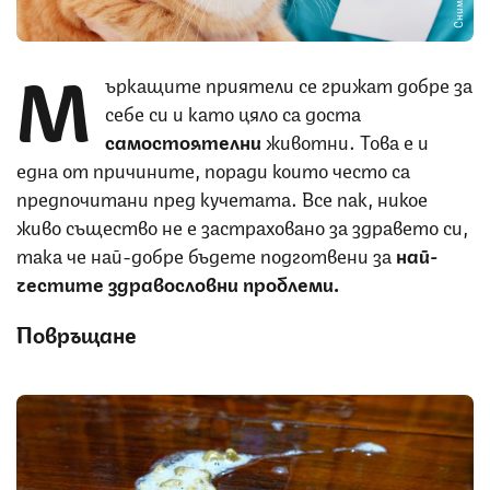
М
ъркащите приятели се грижат добре за
себе си и като цяло са доста
самостоятелни
животни. Това е и
една от причините, поради които често са
предпочитани пред кучетата. Все пак, никое
живо същество не е застраховано за здравето си,
така че най-добре бъдете подготвени за
най-
честите здравословни проблеми.
Повръщане