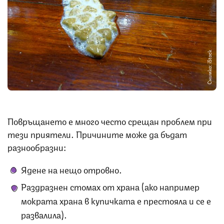
Снимка: iStock
Повръщането е много често срещан проблем при
тези приятели. Причините може да бъдат
разнообразни:
Ядене на нещо отровно.
Раздразнен стомах от храна (ако например
мократа храна в купичката е престояла и се е
развалила).