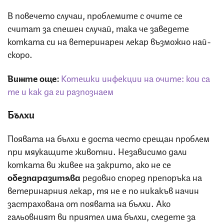
В повечето случаи, проблемите с очите се
считат за спешен случай, така че заведете
котката си на ветеринарен лекар възможно най-
скоро.
Вижте още:
Котешки инфекции на очите: кои са
те и как да ги разпознаем
Бълхи
Появата на бълхи е доста често срещан проблем
при мяукащите животни. Независимо дали
котката ви живее на закрито, ако не се
обезпаразитява
редовно според препоръка на
ветеринарния лекар, тя не е по никакъв начин
застрахована от появата на бълхи. Ако
гальовният ви приятел има бълхи, следете за