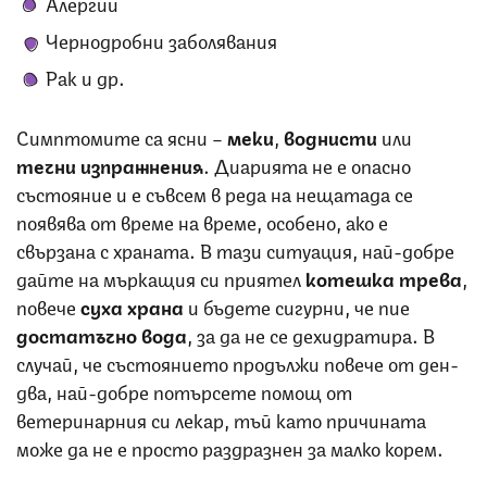
Алергии
Чернодробни заболявания
Рак и др.
Симптомите са ясни –
меки
,
воднисти
или
течни изпражнения
. Диарията не е опасно
състояние и е съвсем в реда на нещатада се
появява от време на време, особено, ако е
свързана с храната. В тази ситуация, най-добре
дайте на мъркащия си приятел
котешка трева
,
повече
суха храна
и бъдете сигурни, че пие
достатъчно вода
, за да не се дехидратира. В
случай, че състоянието продължи повече от ден-
два, най-добре потърсете помощ от
ветеринарния си лекар, тъй като причината
може да не е просто раздразнен за малко корем.