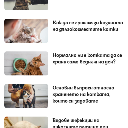
Как да се грижим за козината
на дългокосместите котки
Нормално ли е котката да се
храни само веднъж на ден?
Основни въпроси относно
храненето на котката,
които си задавате
Видове инфекции на
пикочните пътища при