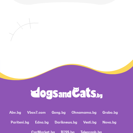
Abv.bg
Vbox7.com
Gong.bg
Ohnamama.bg
Grabo.bg
Pariteni.bg
Edna.bg
Dariknews.bg
Vesti.bg
Nova.bg
CarMarket.bg
BISS.bg
Telegraph.bg