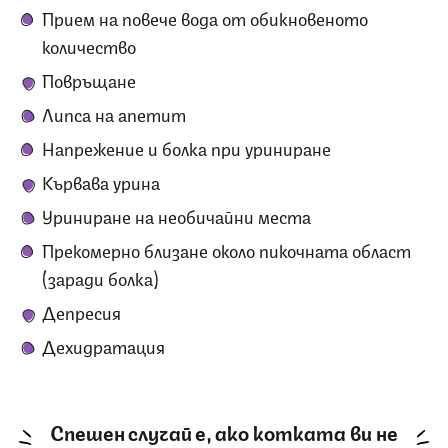
Прием на повече вода от обикновеното
количество
Повръщане
Липса на апетит
Напрежение и болка при уриниране
Кървава урина
Уриниране на необичайни места
Прекомерно близане около пикочната област
(заради болка)
Депресия
Дехидратация
Спешен случай е, ако котката ви не