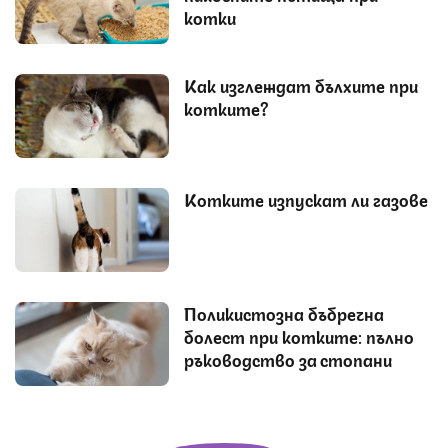
котки
Как изглеждат бълхите при
котките?
Котките изпускат ли газове
Поликистозна бъбречна
болест при котките: пълно
ръководство за стопани