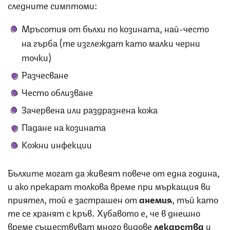
следните симптоми:
Мръсотия от бълхи по козината, най-често
на гърба (те изглеждат като малки черни
точки)
Разчесване
Често облизване
Зачервена или раздразнена кожа
Падане на козината
Кожни инфекции
Бълхите могат да живеят повече от една година,
и ако прекарат толкова време при мъркащия ви
приятел, той е застрашен от
анемия
, тъй като
те се хранят с кръв. Хубавото е, че в днешно
време съществуват много видове
лекарства
и