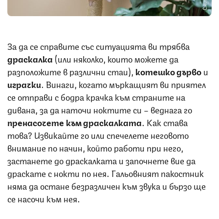
За да се справите със ситуацията ви трябва
драскалка
(или няколко, които можете да
разположите в различни стаи),
котешко дърво
и
играчки
. Винаги, когато мъркащият ви приятел
се отправи с бодра крачка към страните на
дивана, за да наточи ноктите си – веднага го
пренасочете към драскалката
. Как става
това? Извикайте го или спечелете неговото
внимание по начин, който работи при него,
застанете до драскалката и започнете вие да
драскате с нокти по нея. Гальовният пакостник
няма да остане безразличен към звука и бързо ще
се насочи към нея.