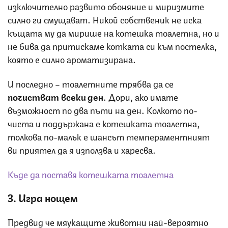
изключително развито обоняние и миризмите
силно ги смущават. Никой собственик не иска
къщата му да мирише на котешка тоалетна, но и
не бива да притискаме котката си към постелка,
която е силно ароматизирана.
И последно – тоалетните трябва да се
почистват всеки ден
. Дори, ако имате
възможност по два пъти на ден. Колкото по-
чиста и поддържана е котешката тоалетна,
толкова по-малък е шансът темпераментният
ви приятел да я използва и харесва.
Къде да поставя котешката тоалетна
3. Игра нощем
Предвид че мяукащите животни най-вероятно