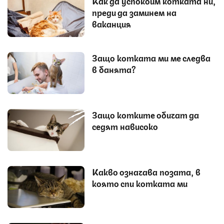
Как да успокоим котката ни,
преди да заминем на
ваканция
Защо котката ми ме следва
в банята?
Защо котките обичат да
седят нависоко
Какво означава позата, в
която спи котката ми