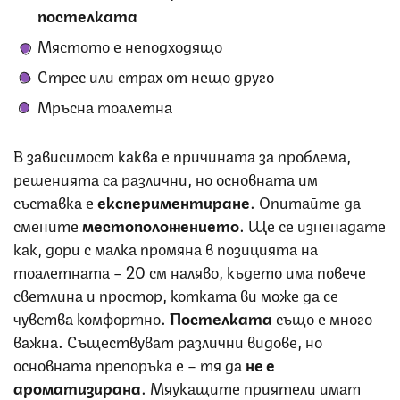
постелката
Мястото е неподходящо
Стрес или страх от нещо друго
Мръсна тоалетна
В зависимост каква е причината за проблема,
решенията са различни, но основната им
съставка е
експериментиране
. Опитайте да
смените
местоположението
. Ще се изненадате
как, дори с малка промяна в позицията на
тоалетната – 20 см наляво, където има повече
светлина и простор, котката ви може да се
чувства комфортно.
Постелката
също е много
важна. Съществуват различни видове, но
основната препоръка е – тя да
не е
ароматизирана
. Мяукащите приятели имат