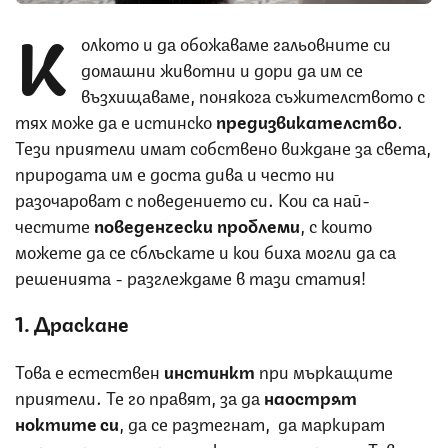
К
олкото и да обожаваме гальовните си
домашни животни и дори да им се
възхищаваме, понякога съжителството с
тях може да е истинско
предизвикателство
.
Тези приятели имат собствено виждане за света,
природата им е доста дива и често ни
разочароват с поведението си. Кои са най-
честите
поведенчески проблеми
, с които
можете да се сблъскате и кои биха могли да са
решенията - разглеждаме в тази статия!
1. Драскане
Това е естествен
инстинкт
при мъркащите
приятели. Те го правят, за да
наострят
ноктите си
, да се разтегнат, да маркират
територия или просто когато си играят. Това,