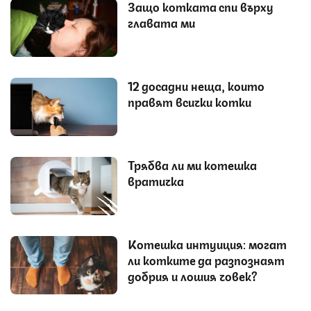
Защо котката спи върху
главата ми
12 досадни неща, които
правят всички котки
Трябва ли ми котешка
вратичка
Котешка интуиция: могат
ли котките да разпознаят
добрия и лошия човек?