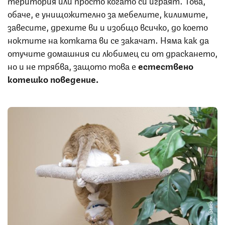
обаче, е унищожително за мебелите, килимите,
завесите, дрехите ви и изобщо всичко, до което
ноктите на котката ви се закачат. Няма как да
отучите домашния си любимец си от драскането,
но и не трябва, защото това е
естествено
котешко поведение.
Снимка: iStock