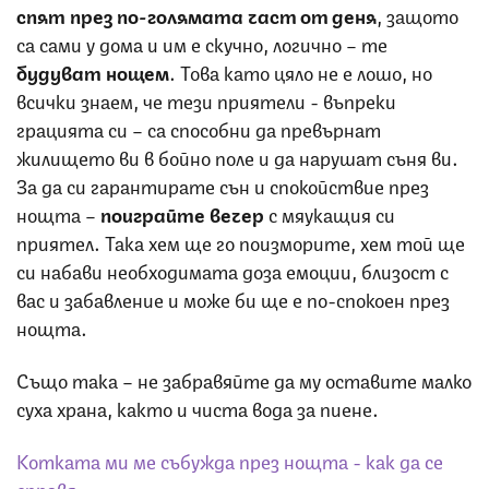
спят през по-голямата част от деня
, защото
са сами у дома и им е скучно, логично – те
будуват нощем
. Това като цяло не е лошо, но
всички знаем, че тези приятели - въпреки
грацията си – са способни да превърнат
жилището ви в бойно поле и да нарушат съня ви.
За да си гарантирате сън и спокойствие през
нощта –
поиграйте вечер
с мяукащия си
приятел. Така хем ще го поизморите, хем той ще
си набави необходимата доза емоции, близост с
вас и забавление и може би ще е по-спокоен през
нощта.
Също така – не забравяйте да му оставите малко
суха храна, както и чиста вода за пиене.
Котката ми ме събужда през нощта - как да се
справя