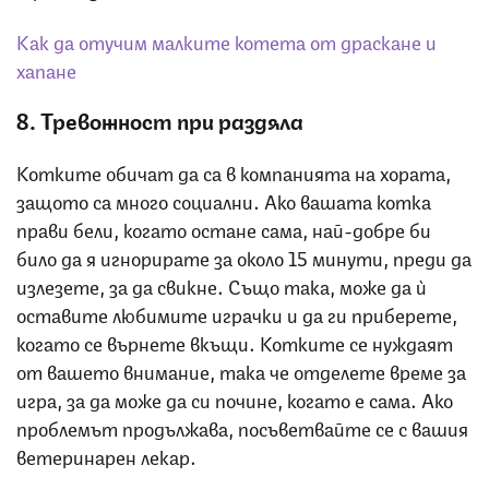
Как да отучим малките котета от драскане и
хапанe
8. Тревожност при раздяла
Котките обичат да са в компанията на хората,
защото са много социални. Ако вашата котка
прави бели, когато остане сама, най-добре би
било да я игнорирате за около 15 минути, преди да
излезете, за да свикне. Също така, може да ѝ
оставите любимите играчки и да ги приберете,
когато се върнете вкъщи. Котките се нуждаят
от вашето внимание, така че отделете време за
игра, за да може да си почине, когато е сама. Ако
проблемът продължава, посъветвайте се с вашия
ветеринарен лекар.