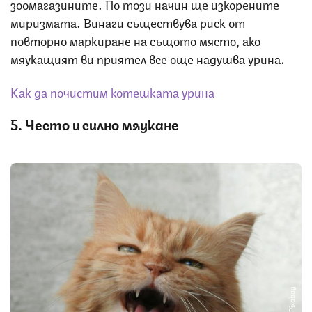
зоомагазините. По този начин ще изкорените
миризмата. Винаги съществува риск от
повторно маркиране на същото място, ако
мяукащият ви приятел все още надушва урина.
Как да почистим котешката урина
5. Често и силно мяукане