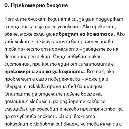
9. Прекомерно близане
Котките ближат козината си, за да я поддържат,
а също така и за да се успокоят. Ако прекалят,
обаче, може сами да
навредят на кожата си
. Ако
забележите, че мяукащият ви приятел прави
това по-често от нормалното – заведете го на
ветеринарен лекар. Съществуват някои
състояния, при които един от симптомите е
прекомерна грижа за козината
. Все пак, ако
проблемът е само поведенчески – може да е
свързан с някаква промяна във вашия дом.
Опитайте да отделите повече време на
домашния любимец, да разберете какво го
смущава и да обособите негово пространство, за
да се чувства спокоен. И най-важното –
показвайте любовта си! Знаем, че това няма да е