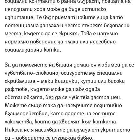
социални контакти в ранна възраст, появата на
непознати хора може да бъде истинско
изпитание. Те възприемат новите лица като
потенциална заплаха и често търсят безопасни
места, където да се скрият. Това е напълно
нормално поведение за плахи или неособено
социализирани котки.
За да помогнете на вашия домашен любимец да се
чувства по-спокойно, осигурете му специални
скривалища – меки къщички, кутии или високи
рафтове, където може да наблюдава
обстановката, без да се чувства застрашен.
Можете също така да насърчите позитивно
взаимодействие, като дадете на гостите
лакомства, които да хвърлят към котката.
Никога не я насилвайте да излиза от укритието
си – доверието се изгражда бавно.