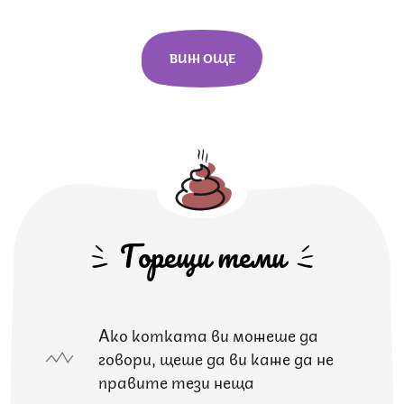
ВИЖ ОЩЕ
Горещи теми
Ако котката ви можеше да
говори, щеше да ви каже да не
правите тези неща