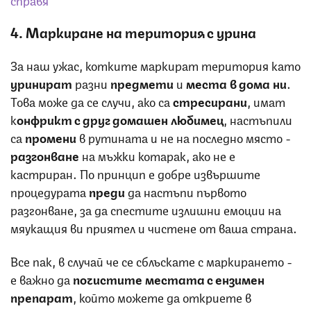
4. Маркиране на територия с урина
За наш ужас, котките маркират територия като
уринират
разни
предмети
и
места в дома ни
.
Това може да се случи, ако са
стресирани
, имат
к
онфрикт с друг домашен любимец
, настъпили
са
промени
в рутината и не на последно място -
разгонване
на мъжки котарак, ако не е
кастриран. По принцип е добре извършите
процедурата
преди
да настъпи първото
разгонване, за да спестите излишни емоции на
мяукащия ви приятел и чистене от ваша страна.
Все пак, в случай че се сблъскате с маркирането -
е важно да
почистите местата с ензимен
препарат
, който можете да откриете в