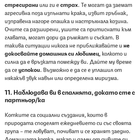
стресирани
или ги е
страх
. Те могат да заемат
агресивна поза изпънати крака, извит гръбнак,
изправена нагоре опашка и настръхнала козина.
Очите са разширени, ушите са притиснати към
главата, могат дори да ръмжат и съскат. В
такива ситуации никога не приближавайте и
не
докосвайте домашния си любимец
,
колкото и
силна да е връзката помежду ви. Дайте му време
да се
успокои
. Възможно е да се е уплашил от
някакъв звук навън или определена миризма.
11. Наблюдава ви в спалнята, докато сте с
партньор/ка
Котките са социални създания, които в
природата споделят ежедневието си със своята
група – те ловуват, почиват и се хранят заедно.
Домашната котка, макар и далеч от дивите си