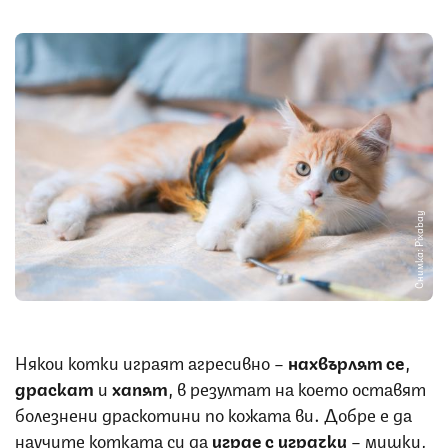
Снимка: Pixabay
Някои котки играят агресивно –
нахвърлят се
,
драскат
и
хапят
, в резултат на което оставят
болезнени драскотини по кожата ви. Добре е да
научите котката си да
играе с играчки
– мишки,