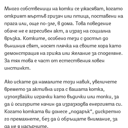
Много собственици на котки се ужасяват, когато
открият мъртъв гризач или птица, поставени на
прага или, още по-зле, в дома. Това поведение
обаче не е агресивен акт, а израз на социална
връзка. Котките, особено тези с достъп до
външния свят, носят плячка на своите хора като
демонстрация на грижа или желание за споделяне.
За тях това е част от естествения ловен
инстинкт.
Ако искате да намалите този навик, увеличете
времето за активна игра с вашата котка,
използвайки играчки като въдички или топки, за
да ѝ осигурите начин да изразходва енергията си.
Когато котката ви донесе „подарък“, дискретно
го премахнете, без да ѝ обръщате внимание, за
да не я насърчите.