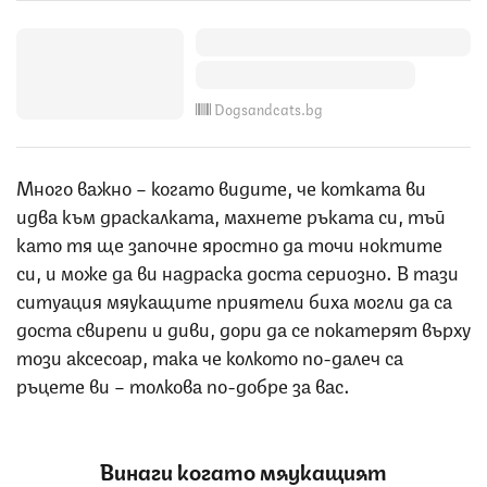
Dogsandcats.bg
Много важно – когато видите, че котката ви
идва към драскалката, махнете ръката си, тъй
като тя ще започне яростно да точи ноктите
си, и може да ви надраска доста сериозно. В тази
ситуация мяукащите приятели биха могли да са
доста свирепи и диви, дори да се покатерят върху
този аксесоар, така че колкото по-далеч са
ръцете ви – толкова по-добре за вас.
Винаги когато мяукащият