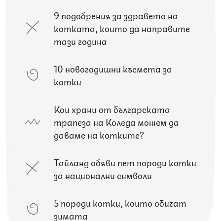
9 подобрения за здравето на
котката, които да направите
тази година
10 новогодишни късмета за
котки
Кои храни от българската
трапеза на Коледа можем да
даваме на котките?
Тайланд обяви пет породи котки
за национални символи
5 породи котки, които обичат
зимата