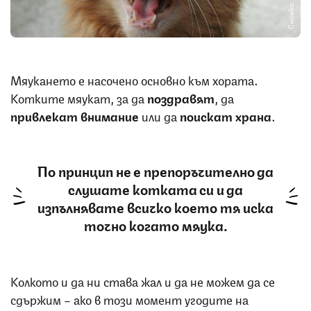
Снимка: Pixabay
Мяукането е насочено основно към хората.
Котките мяукат, за да
поздравят
, да
привлекат внимание
или да
поискат храна
.
По принцип не е препоръчително да
слушате котката си и да
изпълнявате всичко което тя иска
точно когато мяука.
Колкото и да ни става жал и да не можем да се
сдържим – ако в този момент угодите на