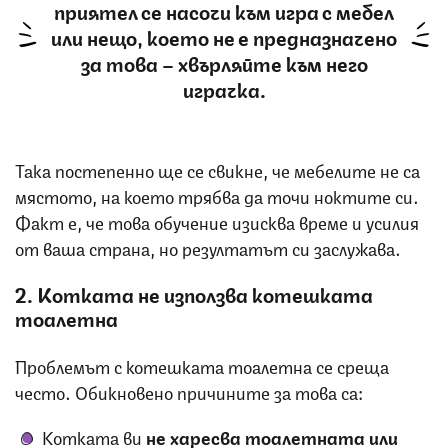
приятел се насочи към игра с мебел
или нещо, което не е предназначено
за това – хвърляйте към него
играчка.
Така постепенно ще се свикне, че мебелите не са
мястото, на което трябва да точи ноктите си.
Факт е, че това обучение изисква време и усилия
от ваша страна, но резултатът си заслужава.
2. Котката не използва котешката
тоалетна
Проблемът с котешката тоалетна се среща
често. Обикновено причините за това са:
Котката ви
не харесва тоалетната или