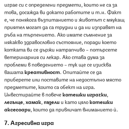
играе си с определени предмети, които не са за
това, досажда ви докато работите и т.н. Факт
е, че понякога възпитанието и животът с мяукащ
приятел могат да са трудни и да ни изправят на
ръба на търпението. Ако имате съмнение за
някакво здравословно състояние, поради което
котката ви се държи натрапчиво – потърсете
ветеринарния си лекар. Ако става дума за
проблеми в поведението – тук ще се изисква
вашата
креативност
. Опитайте се да
приберете или поставите на недостъпно място
предметите, които са обект на игра.
Инвестирайте в повече
котешки играчки
,
легълце
,
хамак
,
пъзели
и като цяло
котешки
аксесоари
, които да привличат вниманието ѝ.
7. Агресивна игра