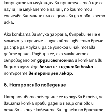
капризите на мяукащия ви приятел – той ще се
научи, че мяукането е начин, по който той
спечелва внимание или се домогва до това, което
иска.
Ако котката ви мяука за храна, въпреки че не е
момент за хранене – изчакайте известно време
да спре да мяука и да се успокои и чак тогава
дайте храна. Разбира се, ако мяукането е
съпроводено от
други състояния
и котката ви
видимо изглежда
болна
или
изпитва болка
–
потърсете
ветеринарен лекар.
6. Натрапчиво поведение
Натрапчивото поведение се изразява в това, че
вашата котка прави дадено нещо отново и
отново – гризе кабелите ви, драска по вратите,