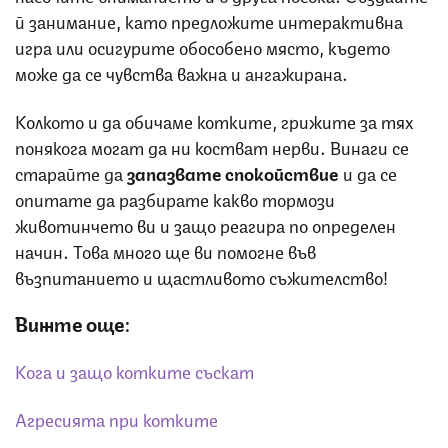
й занимание, като предложите интерактивна
игра или осигурите обособено място, където
може да се чувства важна и ангажирана.
Колкото и да обичаме котките, грижите за тях
понякога могат да ни костват нерви. Винаги се
старайте да
запазвате спокойствие
и да се
опитате да разбирате какво тормози
животинчето ви и защо реагира по определен
начин. Това много ще ви помогне във
възпитанието и щастливото съжителство!
Вижте още:
Кога и защо котките съскат
Агресията при котките