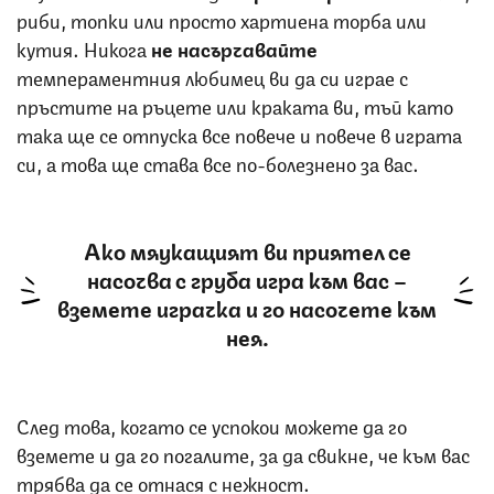
риби, топки или просто хартиена торба или
кутия. Никога
не насърчавайте
темпераментния любимец ви да си играе с
пръстите на ръцете или краката ви, тъй като
така ще се отпуска все повече и повече в играта
си, а това ще става все по-болезнено за вас.
Ако мяукащият ви приятел се
насочва с груба игра към вас –
вземете играчка и го насочете към
нея.
След това, когато се успокои можете да го
вземете и да го погалите, за да свикне, че към вас
трябва да се отнася с нежност.