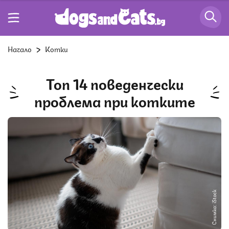
Начало
Котки
Топ 14 поведенчески
проблемa при котките
Снимка: iStock