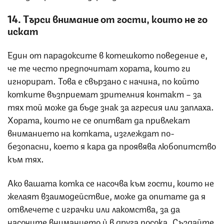
14. Търси внимание от гости, които не го
искат
Един от парадоксите в котешкото поведение е,
че те често предпочитат хората, които ги
игнорират. Това е свързано с начина, по който
котките възприемат зрителния контакт – за
тях той може да бъде знак за агресия или заплаха.
Хората, които не се опитват да привлекат
вниманието на котката, изглеждат по-
безопасни, което я кара да проявява любопитство
към тях.
Ако вашата котка се насочва към гости, които не
желаят взаимодействие, може да опитате да я
отвлечете с играчки или лакомства, за да
насочите вниманието ѝ в друга посока. Създайте