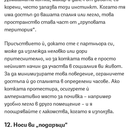
корени, често запазва този инстинкт. Когато тя
има достъп до вашата спалня или легло, това
пространство става част от „груповата
територия“.
Присъствието ѝ, докато сте с партньора си,
може да изглежда неловко или дори
притеснително, но за котката това е просто
нейният начин да участва в социалния ви живот.
За да минимизирате това поведение, ограничете
достъпа ѝ до спалнята в определени часове. Ако
котката протестира, осигурете ѝ
алтернативно място за почивка – например
удобно легло в друго помещение – и я
поощрявайте с лакомства, когато я използва.
12. Носи ви „подаръци“