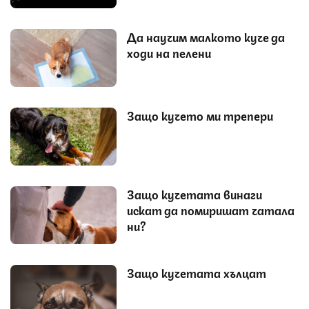
Да научим малкото куче да
ходи на пелени
Защо кучето ми трепери
Защо кучетата винаги
искат да помиришат чатала
ни?
Защо кучетата хълцат