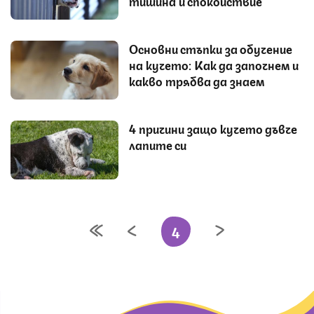
тишина и спокойствие
Основни стъпки за обучение
на кучето: Как да започнем и
какво трябва да знаем
4 причини защо кучето дъвче
лапите си
4