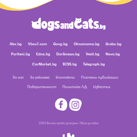
Abv.bg
Vbox7.com
Gong.bg
Ohnamama.bg
Grabo.bg
Pariteni.bg
Edna.bg
Dariknews.bg
Vesti.bg
Nova.bg
CarMarket.bg
BISS.bg
Telegraph.bg
За нас
За реклама
Контакти
Платени публикации
Поверителност
Политика ЛД
Известия
2026 Всички права запазени.
Общи условия