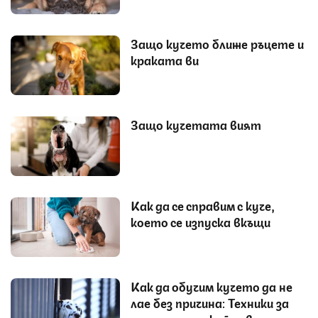
Защо кучето ближе ръцете и
краката ви
Защо кучетата вият
Как да се справим с куче,
което се изпуска вкъщи
Как да обучим кучето да не
лае без причина: Техники за