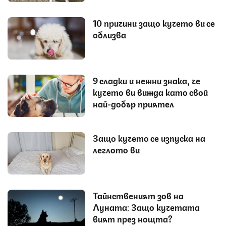
10 причини защо кучето ви се
облизва
9 сладки и нежни знака, че
кучето ви вижда като свой
най-добър приятел
Защо кучето се изпуска на
леглото ви
Тайнственият зов на
Луната: Защо кучетата
вият през нощта?