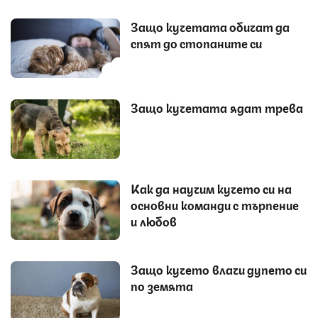
Защо кучетата обичат да
спят до стопаните си
Защо кучетата ядат трева
Как да научим кучето си на
основни команди с търпение
и любов
Защо кучето влачи дупето си
по земята