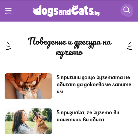
поведение и дресура на
кучето
5 причини защо кучетата не
обичат да докосваме лапите
им
5 признака, че кучето ви
наистина ви обича