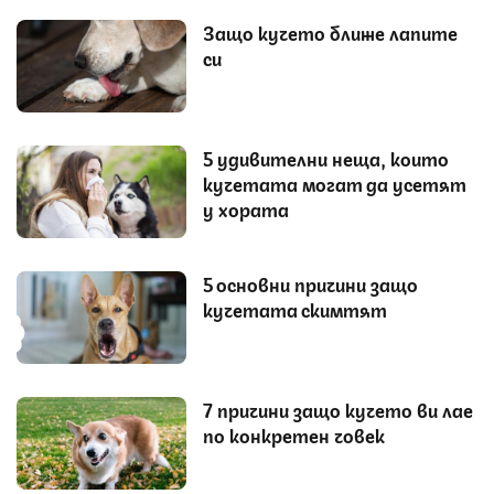
Защо кучето ближе лапите
си
5 удивителни неща, които
кучетата могат да усетят
у хората
5 основни причини защо
кучетата скимтят
7 причини защо кучето ви лае
по конкретен човек