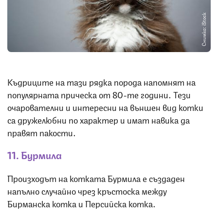
Снимка: iStock
Къдриците на тази рядка порода напомнят на
популярната прическа от 80-те години. Тези
очарователни и интересни на външен вид котки
са дружелюбни по характер и имат навика да
правят пакости.
11. Бурмила
Произходът на котката Бурмила е създаден
напълно случайно чрез кръстоска между
Бирманска котка и Персийска котка.