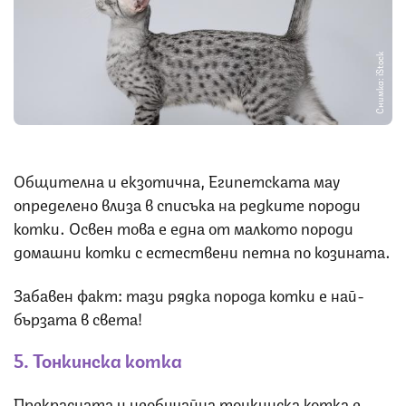
Снимка: iStock
Общителна и екзотична, Египетската мау
определено влиза в списъка на редките породи
котки. Освен това е една от малкото породи
домашни котки с естествени петна по козината.
Забавен факт: тази рядка порода котки е най-
бързата в света!
5
.
Тонкинска котка
Прекрасната и необичайна тонкинска котка е