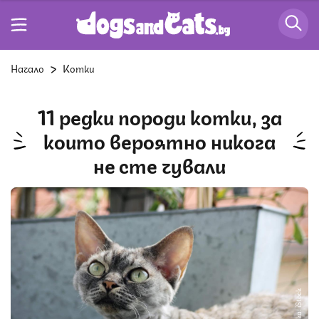
Начало
Котки
11 редки породи котки, за
които вероятно никога
не сте чували
Снимка: iStock