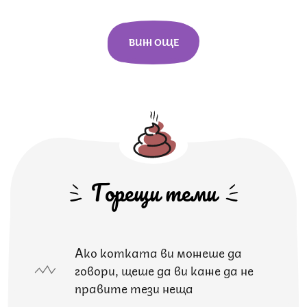
ВИЖ ОЩЕ
Горещи теми
Ако котката ви можеше да
говори, щеше да ви каже да не
правите тези неща