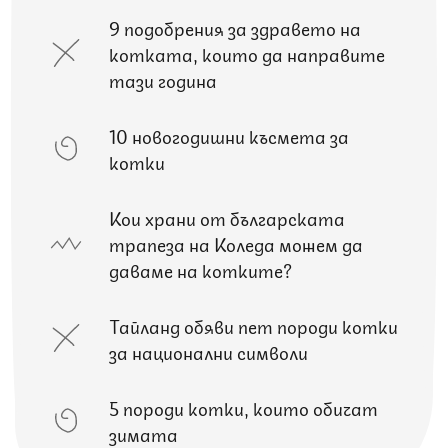
9 подобрения за здравето на
котката, които да направите
тази година
10 новогодишни късмета за
котки
Кои храни от българската
трапеза на Коледа можем да
даваме на котките?
Тайланд обяви пет породи котки
за национални символи
5 породи котки, които обичат
зимата