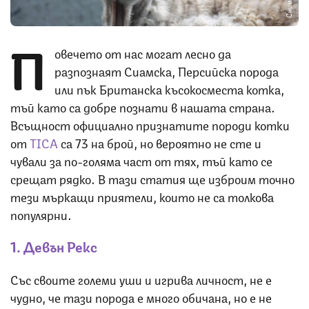
П
овечето от нас могат лесно да
разпознаят Сиамска, Персийска порода
или пък Британска късокосместа котка,
тъй като са добре познати в нашата страна.
Всъщност официално признатите породи котки
от
TICA
са 73 на брой, но вероятно не сте и
чували за по-голяма част от тях, тъй като се
срещат рядко. В тази статия ще изброим точно
тези мъркащи приятели, които не са толкова
популярни.
1. Девън Рекс
Със своите големи уши и игрива личност, не е
чудно, че тази порода е много обичана, но е не