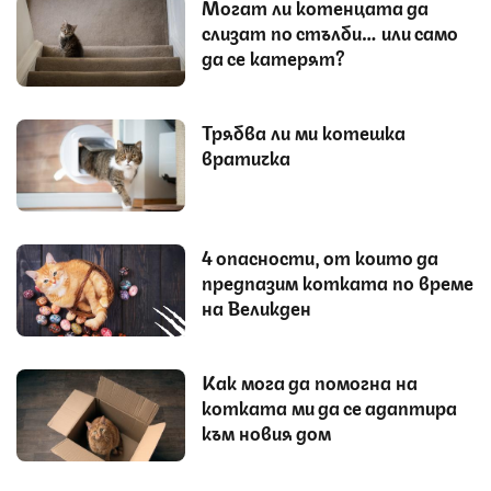
Могат ли котенцата да
слизат по стълби… или само
да се катерят?
Трябва ли ми котешка
вратичка
4 опасности, от които да
предпазим котката по време
на Великден
Как мога да помогна на
котката ми да се адаптира
към новия дом