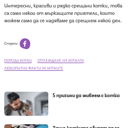
Интересни, красиви и рядко срещани котки, това
са само някои от мъркащите приятели, които
можем само да се надяваме да срещнем някой ден.
Сподели
ПОРОДИ КОТКИ
ОТГЛЕЖДАНЕ НА КОТКАТА
ЛЮБОПИТНИ ФАКТИ ЗА КОТКИТЕ
5 причини да живеем с котка
Защо котките обичат да се