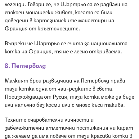
легенди. Говори се, че Шартрьо са се радвали на
спокоен монашески живот, когато са били
доведени в картезианските манастири на
Франция от кръстоносците.
Въпреки че Шартрьо се счита за националната
котка на Франция, тя не е лесно откриваема.
8. Петерболд
Малкият брой развъдчици на Петерболд прави
тази котка една от най-редките в света.
Произхождаща от Русия, тази котка може да бъде
или напълно без косми или с много къси такива.
Техните очарователни личности и
забележителни атлетични постижения ни карат
да желаем да има повече от тези красиви котки в