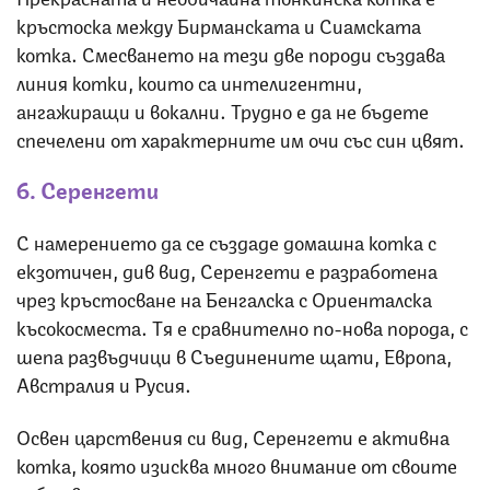
кръстоска между Бирманската и Сиамската
котка. Смесването на тези две породи създава
линия котки, които са интелигентни,
ангажиращи и вокални. Трудно е да не бъдете
спечелени от характерните им очи със син цвят.
6. Серенгети
С намерението да се създаде домашна котка с
екзотичен, див вид, Серенгети е разработена
чрез кръстосване на Бенгалска с Ориенталска
късокосместа. Тя е сравнително по-нова порода, с
шепа развъдчици в Съединените щати, Европа,
Австралия и Русия.
Освен царствения си вид, Серенгети е активна
котка, която изисква много внимание от своите