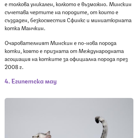
е толкова уникален, колкото е възможно. Минскин
съчетава чертите на породите, от които е
създаден, безкосместия Сфинкс и миниатюрната
котка Манчкин.
Очарователният Минскин е по-нова порода
котки, която е призната от Международната
асоциация на котките за официална порода през
2008 г.
4. Египетска мау