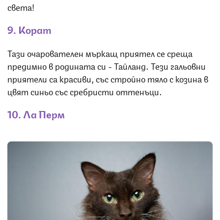
света!
9. Корат
Тази очарователен мъркащ приятел се среща
предимно в родината си - Тайланд. Тези гальовни
приятели са красиви, със стройно тяло с козина в
цвят синьо със сребристи оттенъци.
10. Ла Перм