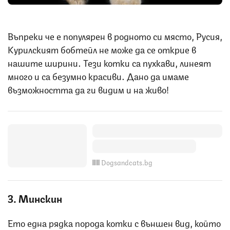
Въпреки че е популярен в родното си място, Русия,
Курилският бобтейл не може да се открие в
нашите ширини. Тези котки са пухкави, линеят
много и са безумно красиви. Дано да имаме
възможността да ги видим и на живо!
Dogsandcats.bg
3. Минскин
Ето една рядка порода котки с външен вид, който