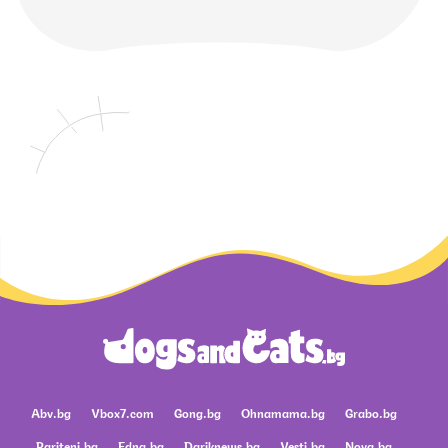
Abv.bg
Vbox7.com
Gong.bg
Ohnamama.bg
Grabo.bg
Pariteni.bg
Edna.bg
Dariknews.bg
Vesti.bg
Nova.bg