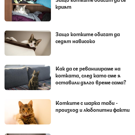
крият
Защо котките обичат да
седят нависоко
Как да се реваншираме на
котката, след като сме я
оставили дълго време сама?
Котките с шарка таби -
произход и любопитни факти