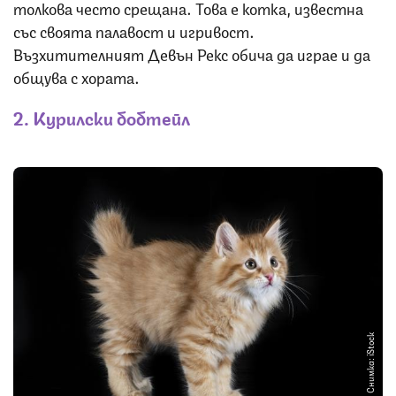
толкова често срещана. Това е котка, известна
със своята палавост и игривост.
Възхитителният Девън Рекс обича да играе и да
общува с хората.
2. Курилски бобтейл
Снимка: iStock