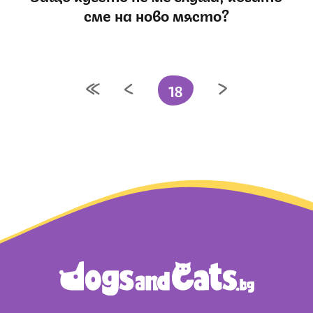
сме на ново място?
18