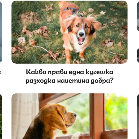
а
Какво прави една кучешка
разходка наистина добра?