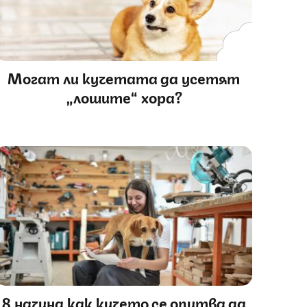
Могат ли кучетата да усетят
„лошите“ хора?
8 начина как кучето се опитва да