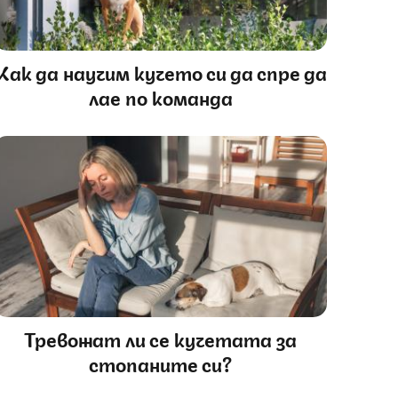
Как да научим кучето си да спре да
лае по команда
Тревожат ли се кучетата за
стопаните си?