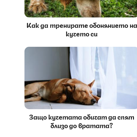
Как да тренирате обонянието н
кучето си
Защо кучетата обичат да спят
близо до вратата?