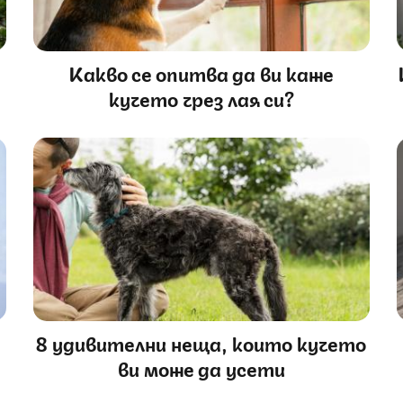
а
Какво се опитва да ви каже
кучето чрез лая си?
8 удивителни неща, които кучето
ви може да усети