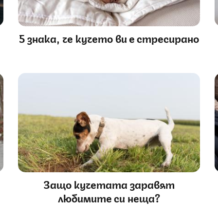
5 знака, че кучето ви е стресирано
Защо кучетата заравят
любимите си неща?