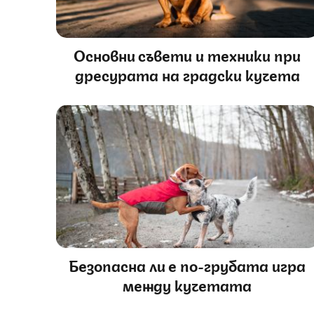
Основни съвети и техники при
дресурата на градски кучета
Безопасна ли е по-грубата игра
между кучетата