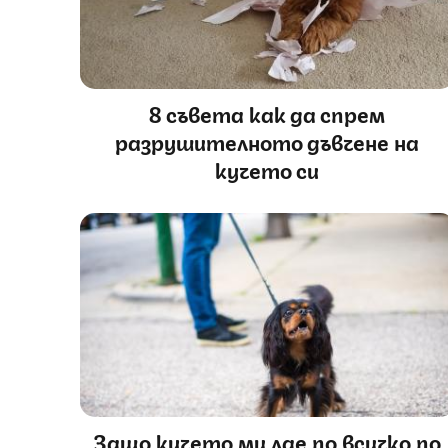
8 съвета как да спрем
разрушителното дъвчене на
кучето си
Защо кучето ми лае по всичко по