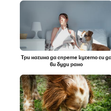
Три начина да спрете кучето си д
ви буди рано