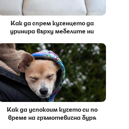
Как да спрем кученцето да
уринира върху мебелите ни
Как да успокоим кучето си по
време на гръмотевична буря