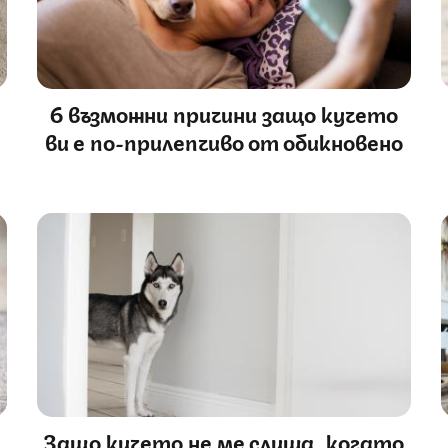
6 възможни причини защо кучето
ви е по-прилепчиво от обикновено
Защо кучето не ме слуша, когато