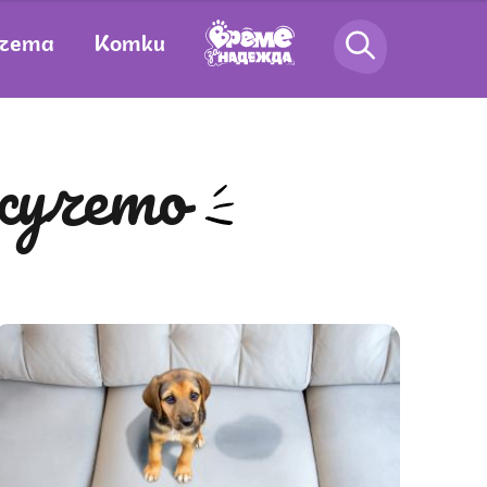
чета
Котки
 кучето