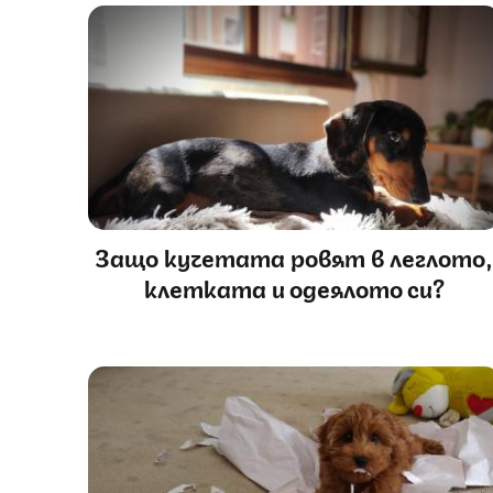
Защо кучетата ровят в леглото
клетката и одеялото си?