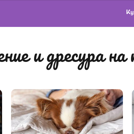
Ку
дение и дресура на