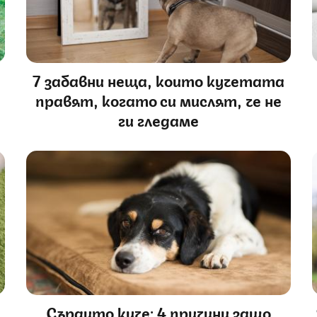
7 забавни неща, които кучетата
правят, когато си мислят, че не
ги гледаме
Сърдито куче: 4 причини защо