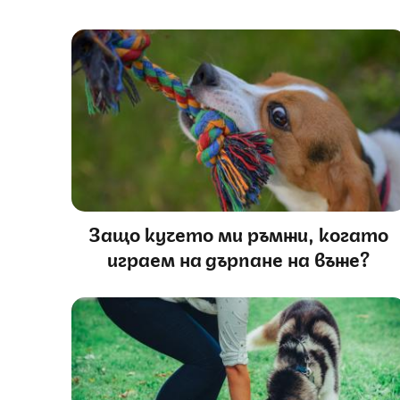
Защо кучето ми ръмжи, когато
играем на дърпане на въже?