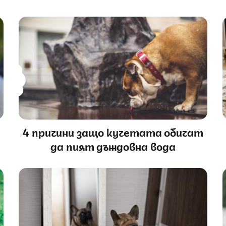
4 причини защо кучетата обичат
да пият дъждовна вода