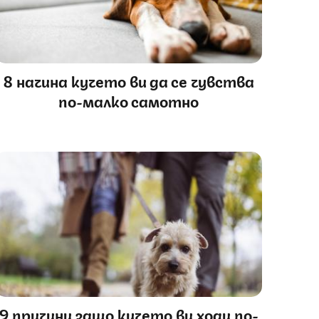
8 начина кучето ви да се чувства
по-малко самотно
9 причини защо кучето ви ходи по-