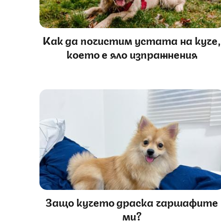
Как да почистим устата на куче
което е яло изпражнения
Защо кучето драска чаршафите
ми?