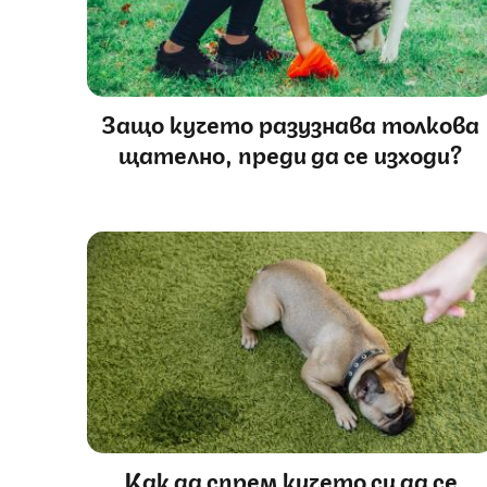
Защо кучето разузнава толкова
щателно, преди да се изходи?
Как да спрем кучето си да се