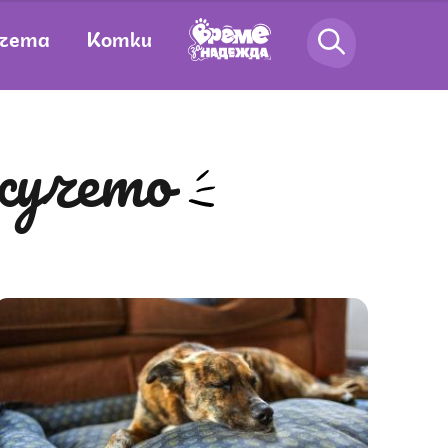
чета
Котки
 кучето