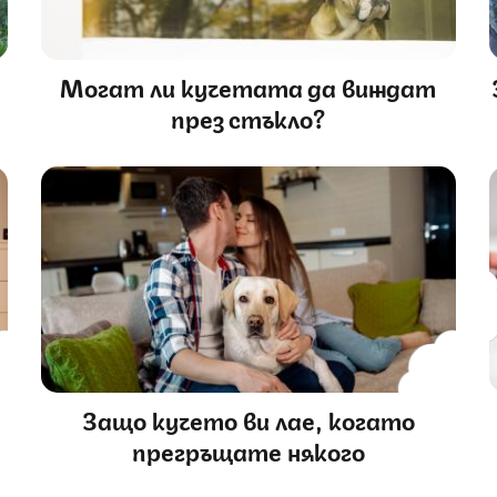
Могат ли кучетата да виждат
през стъкло?
Защо кучето ви лае, когато
прегръщате някого