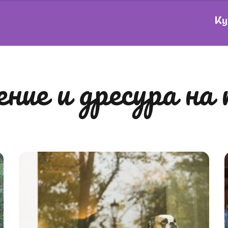
Ку
дение и дресура на