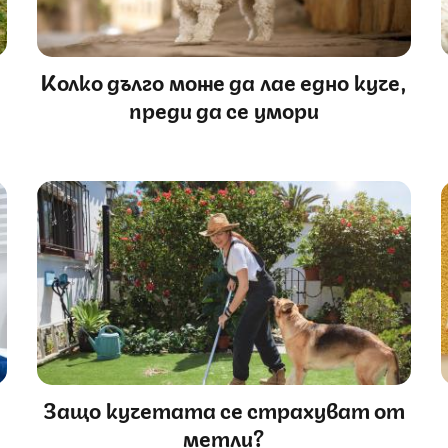
,
Колко дълго може да лае едно куче,
преди да се умори
Защо кучетата се страхуват от
метли?