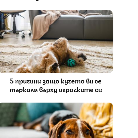
5 причини защо кучето ви се
търкаля върху играчките си