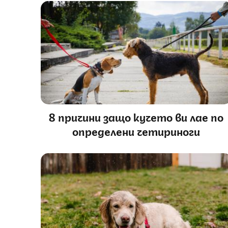
8 причини защо кучето ви лае по
определени четириноги