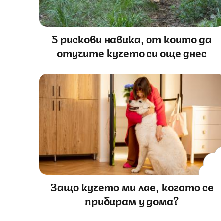
5 рискови навика, от които да
отучите кучето си още днес
Защо кучето ми лае, когато се
прибирам у дома?