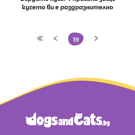
кучето ви е раздразнително
19