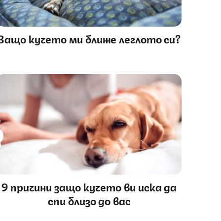
Защо кучето ми ближе леглото си?
9 причини защо кучето ви иска да
спи близо до вас