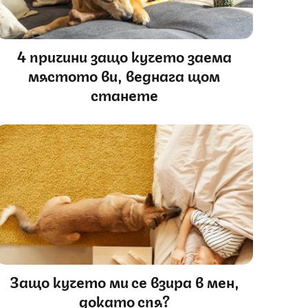
4 причини защо кучето заема
мястото ви, веднага щом
станете
Защо кучето ми се взира в мен,
докато спя?