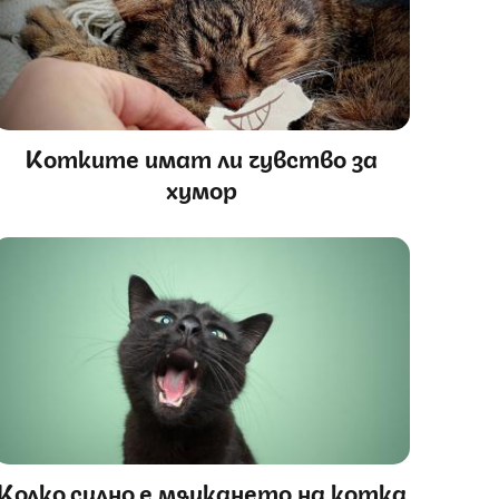
Котките имат ли чувство за
хумор
Колко силно е мяукането на котка