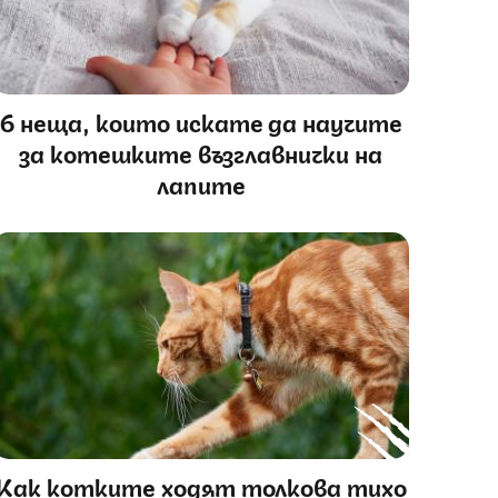
6 неща, които искате да научите
за котешките възглавнички на
лапите
Как котките ходят толкова тихо