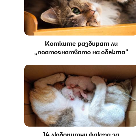
Котките разбират ли
„постоянството на обекта“
14 любопитни факта за