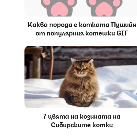
Каква порода е котката Пушийн
от популярния котешки GIF
7 цвята на козината на
Сибирските котки