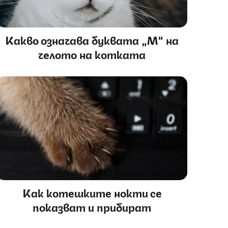
Какво означава буквата „М“ на
челото на котката
Как котешките нокти се
показват и прибират