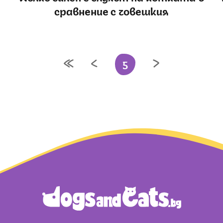
сравнение с човешкия
5