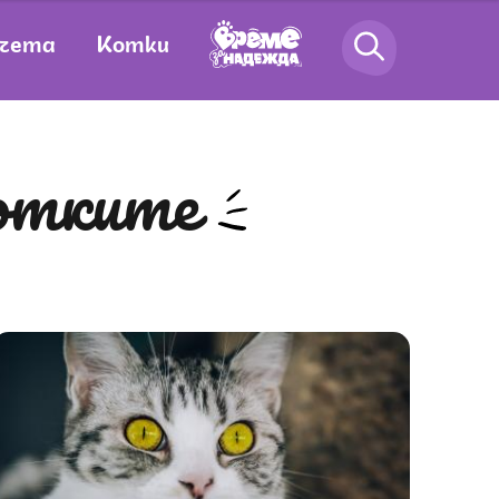
чета
Котки
котките