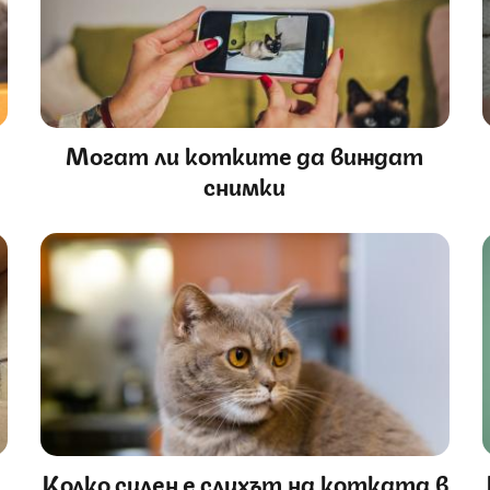
Могат ли котките да виждат
снимки
Колко силен е слухът на котката в