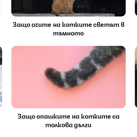
Защо очите на котките светят в
тъмното
Защо опашките на котките са
толкова дълги