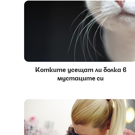
Котките усещат ли болка в
мустаците си