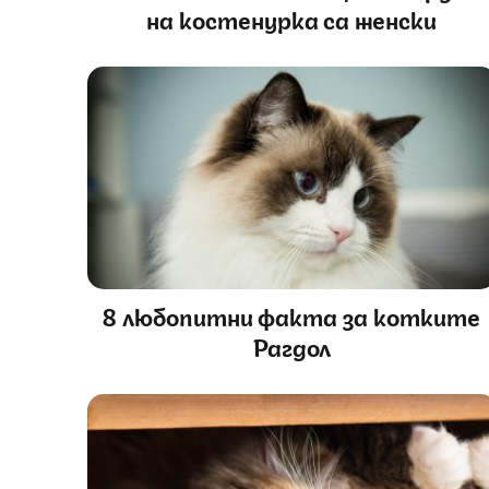
на костенурка са женски
8 любопитни факта за котките
Рагдол