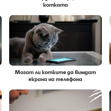
котката
Могат ли котките да виждат
екрана на телефона