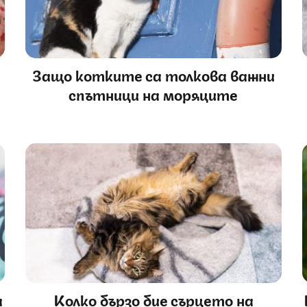
Защо котките са толкова важни
спътници на моряците
а
Колко бързо бие сърцето на