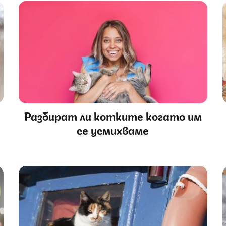
Разбират ли котките когато им
се усмихваме