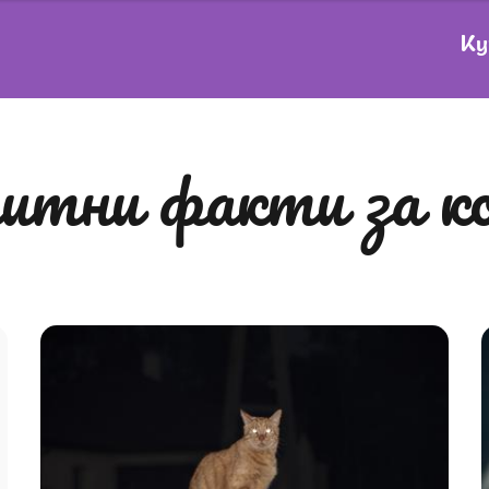
Ку
питни факти за 