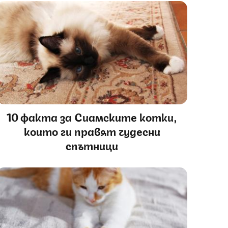
10 факта за Сиамските котки,
които ги правят чудесни
спътници