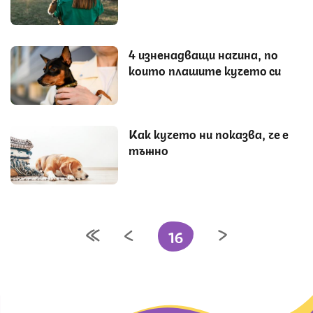
4 изненадващи начина, по
които плашите кучето си
Как кучето ни показва, че е
тъжно
16