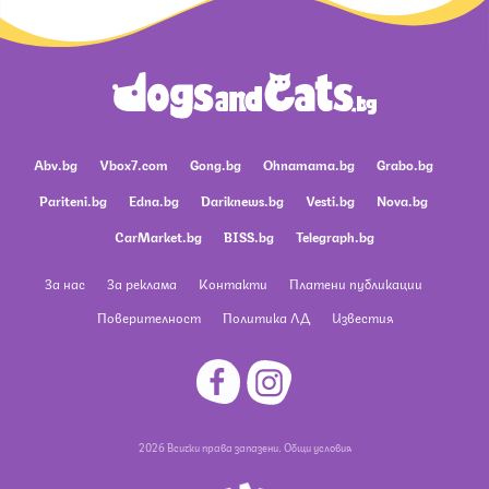
Abv.bg
Vbox7.com
Gong.bg
Ohnamama.bg
Grabo.bg
Pariteni.bg
Edna.bg
Dariknews.bg
Vesti.bg
Nova.bg
CarMarket.bg
BISS.bg
Telegraph.bg
За нас
За реклама
Контакти
Платени публикации
Поверителност
Политика ЛД
Известия
2026 Всички права запазени.
Общи условия