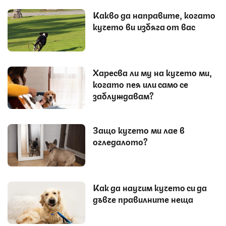
Какво да направите, когато
кучето ви избяга от вас
Харесва ли му на кучето ми,
когато пея или само се
заблуждавам?
Защо кучето ми лае в
огледалото?
Как да научим кучето си да
дъвче правилните неща