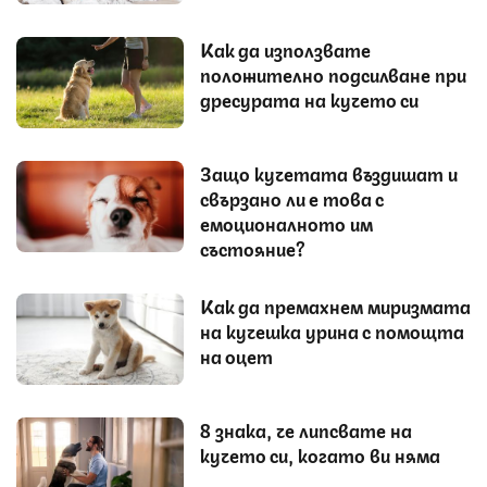
Как да използвате
положително подсилване при
дресурата на кучето си
Защо кучетата въздишат и
свързано ли е това с
емоционалното им
състояние?
Как да премахнем миризмата
на кучешка урина с помощта
на оцет
8 знака, че липсвате на
кучето си, когато ви няма