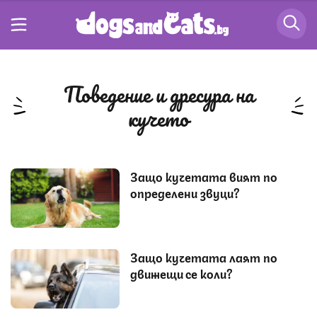
поведение и дресура на
кучето
Защо кучетата вият по
определени звуци?
Защо кучетата лаят по
движещи се коли?