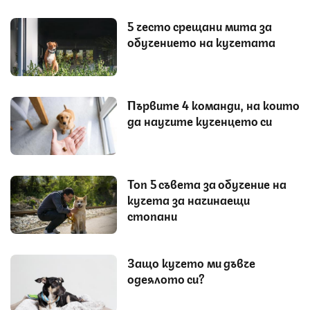
5 често срещани мита за
обучението на кучетата
Първите 4 команди, на които
да научите кученцето си
Топ 5 съвета за обучение на
кучета за начинаещи
стопани
Защо кучето ми дъвче
одеялото си?