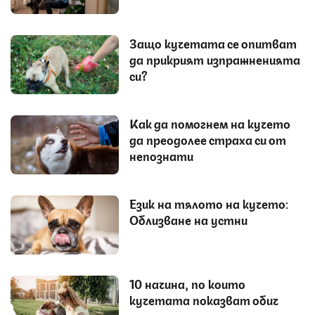
Защо кучетата се опитват
да прикрият изпражненията
си?
Как да помогнем на кучето
да преодолее страха си от
непознати
Език на тялото на кучето:
Облизване на устни
10 начина, по които
кучетата показват обич