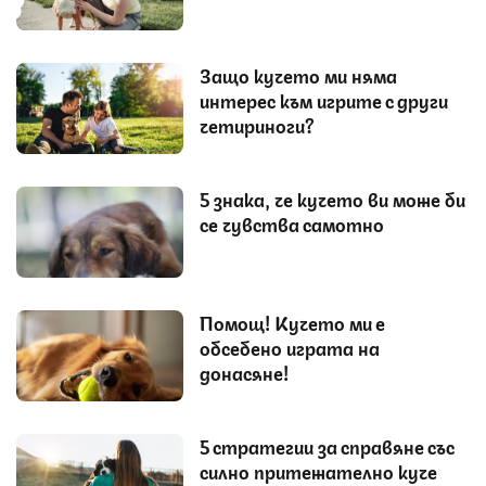
Защо кучето ми няма
интерес към игрите с други
четириноги?
5 знака, че кучето ви може би
се чувства самотно
Помощ! Кучето ми е
обсебено играта на
донасяне!
5 стратегии за справяне със
силно притежателно куче