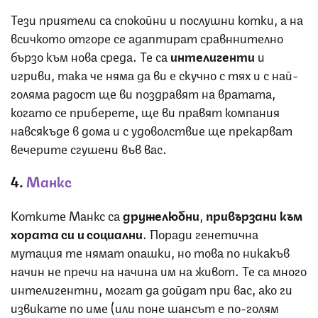
Тези приятели са спокойни и послушни котки, а на
всичкото отгоре се адаптират сравннително
бързо към нова среда. Те са
интелигенти
и
игриви, така че няма да ви е скучно с тях и с най-
голяма радост ще ви поздравят на вратата,
когато се приберете, ще ви правят компания
навсякъде в дома и с удоволствие ще прекарват
вечерите сгушени във вас.
4.
Манкс
Котките Манкс са
дружелюбни
,
привързани към
хората си и социални
. Поради генетична
мутация те нямат опашки, но това по никакъв
начин не пречи на начина им на живот. Те са много
интелигентни, могат да дойдат при вас, ако ги
извикате по име (или поне шансът е по-голям