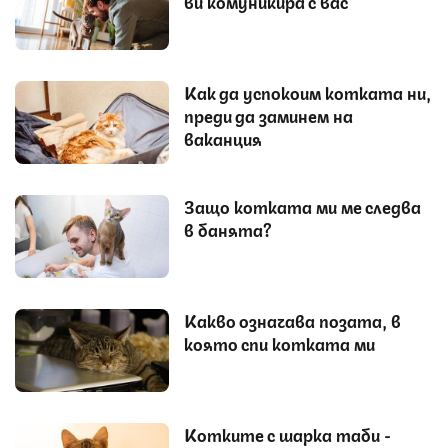
ви комуникира с вас
Как да успокоим котката ни,
преди да заминем на
ваканция
Защо котката ми ме следва
в банята?
Какво означава позата, в
която спи котката ми
Котките с шарка таби -