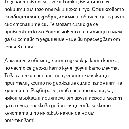
Тези на пръв поглед голи котки, всъщност са
покрити с много тънък и нежен пух. Сфинксовете
са
общителни, добри, лоялни
и обичат да играят
със стопаните си. Те могат силно да се
привържат към своите човешки спътници и няма
да ви оставят уединение - ще ви преследват от
стая в стая.
Домашен любимец, който изглежда като котка,
но често се държи като куче, звучи като мечта.
Това са някои от най-популярните мъркащи
приятели, които по държание силно напомнят на
кучетата. Разбира се, това не е точна наука,
някои мъркащи приятели от други породи могат
да са също толкова добри същества колкото
кучетата и по някакъв начин да не им
отстъпват!