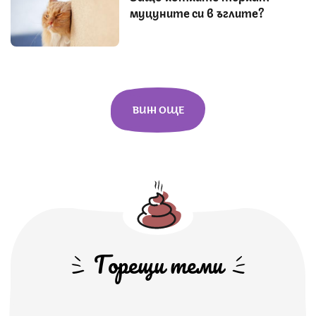
муцуните си в ъглите?
ВИЖ ОЩЕ
Горещи теми