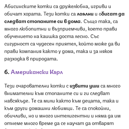
Абисинските котки са дружелюбна, игриви и
обичат хората. Тези котки са
лоялни
и о
бичат да
следват стопаните си в дома
. Също така, са
много любопитни и възприемчиви, което прави
обучението на каишка доста лесно. Със
сигурност са чудесен приятел, който може да ви
прави компания както у дома, така и за някоя
разходка в природата.
6.
Американски Кърл
Тези очарователни котки с
извити уши
са много
внимателни към стопаните си и ги следват
навсякъде. Те са мили както към децата, така и
към други домашни любимци. Те са спокойни,
обичливи, но и много интелигентни и няма да им
отнеме много време да се научат да отварят