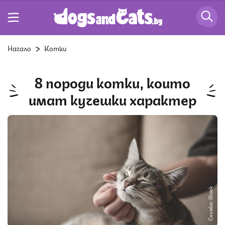
Начало
Котки
8 породи котки, които
имат кучешки характер
Снимка: iStock