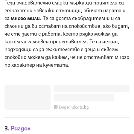
Тези очарователно сладки мъркащи приятели са
страхотни човешки спътници, обичат играта и
са
много мили
. Те са доста съобразителни и са
склонни да ви оставят на спокойствие, ако видят,
че сте заети с работа, което рядко можем да
кажем за гальовен представител. Те са нежни,
подходящи са за съжителство с деца и съвсем
спокойно можем да кажем, че не отстъпват много
по характер на кучетата.
Dogsandcats.bg
3.
Рагдол