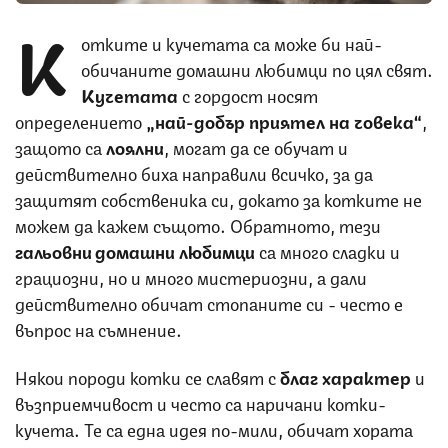
К
отките и кучетата са може би най-
обичаните домашни любимци по цял свят.
Кучетата
с гордост носят
определението
„най-добър приятел на човека“
,
защото са
лоялни
, могат да се обучат и
действително биха направили всичко, за да
защитят собственика си, докато за котките не
можем да кажем същото. Обратното, тези
гальовни домашни любимци
са много сладки и
грациозни, но и много мистериозни, а дали
действително обичат стопаните си - често е
въпрос на съмнение.
Някои породи котки се славят с
благ характер
и
възприемчивост и често са наричани котки-
кучета. Те са една идея по-мили, обичат хората