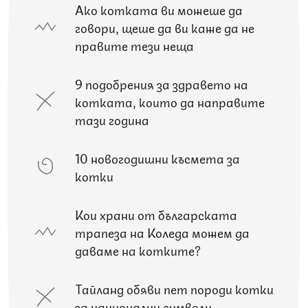
Ако котката ви можеше да
говори, щеше да ви каже да не
правите тези неща
9 подобрения за здравето на
котката, които да направите
тази година
10 новогодишни късмета за
котки
Кои храни от българската
трапеза на Коледа можем да
даваме на котките?
Тайланд обяви пет породи котки
за национални символи