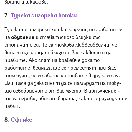
врати и шкафове.
7.
Турска ангорска котка
Турските ангорски котки са
умни
, поддаващи се
на
обучение
и стават много близки със
стопаните си. Те са толкова любвеобвилни, че
винаги ще дойдат близо до вас каквото и да
правите. Ако спят на кравайче докато
работите, веднага ще се преместят при вас,
щом чуят, че ставате и отивате в друга стая.
Или няма да закъснеят да се намърдат на току-
що освободеното от вас място. В допълнение -
те са игриви, обичат водата, както и разходките
навън.
8.
Сфинкс