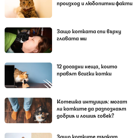
произход и любопитни факти
Защо котката спи върху
главата ми
12 досадни неща, които
правят всички котки
Котешка интуиция: могат
ли котките да разпознаят
добрия и лошия човек?
Защо котките търкат