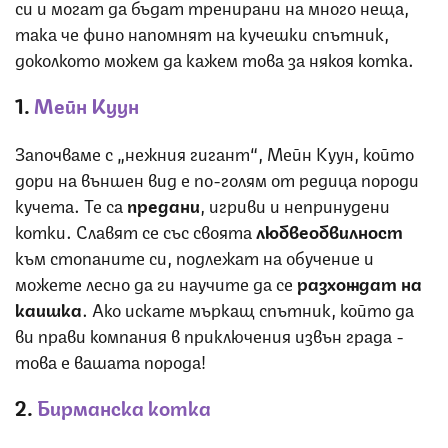
си и могат да бъдат тренирани на много неща,
така че фино напомнят на кучешки спътник,
доколкото можем да кажем това за някоя котка.
1.
Мейн Куун
Започваме с „нежния гигант“, Мейн Куун, който
дори на външен вид е по-голям от редица породи
кучета. Те са
предани
, игриви и непринудени
котки. Славят се със своята
любвеобвилност
към стопаните си, подлежат на обучение и
можете лесно да ги научите да се
разхождат на
каишка
. Ако искате мъркащ спътник, който да
ви прави компания в приключения извън града -
това е вашата порода!
2.
Бирманска котка