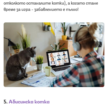
отколкото останалите котки), а когато стане
време за игра - забавлението е пълно!
Снимка: iStock
5.
Абисинска котка