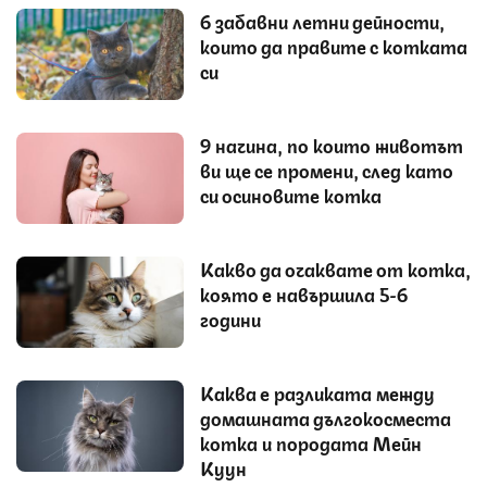
6 забавни летни дейности,
които да правите с котката
си
9 начина, по които животът
ви ще се промени, след като
си осиновите котка
Какво да очаквате от котка,
която е навършила 5-6
години
Каква е разликата между
домашната дългокосместа
котка и породата Мейн
Куун