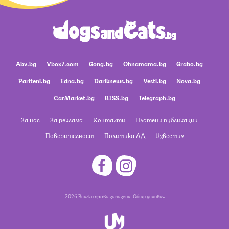
Abv.bg
Vbox7.com
Gong.bg
Ohnamama.bg
Grabo.bg
Pariteni.bg
Edna.bg
Dariknews.bg
Vesti.bg
Nova.bg
CarMarket.bg
BISS.bg
Telegraph.bg
За нас
За реклама
Контакти
Платени публикации
Поверителност
Политика ЛД
Известия
2026 Всички права запазени.
Общи условия