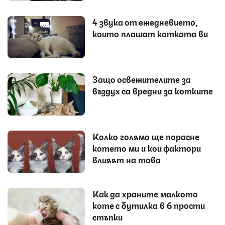
4 звука от ежедневието,
които плашат котката ви
Защо освежителите за
въздух са вредни за котките
Колко голямо ще порасне
котето ми и кои фактори
влияят на това
Как да храните малкото
коте с бутилка в 6 прости
стъпки