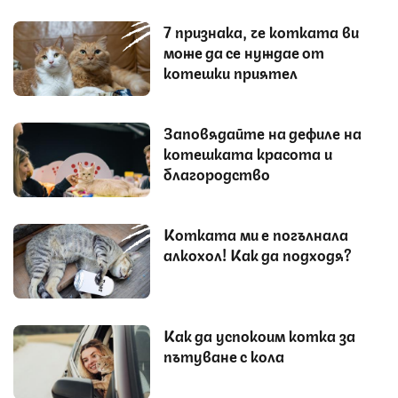
7 признака, че котката ви
може да се нуждае от
котешки приятел
Заповядайте на дефиле на
котешката красота и
благородство
Котката ми е погълнала
алкохол! Как да подходя?
Как да успокоим котка за
пътуване с кола