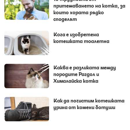
притежаването на котка, за
които хората рядко
споделят
Кога е изобретена
котешката тоалетна
Каква е разликата между
породите Рагдол и
Хималайска котка
Как да почистим котешката
урина от кожени ботуши