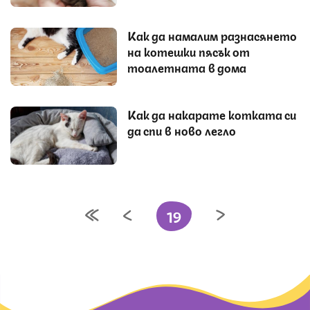
Как да намалим разнасянето
на котешки пясък от
тоалетната в дома
Как да накарате котката си
да спи в ново легло
19