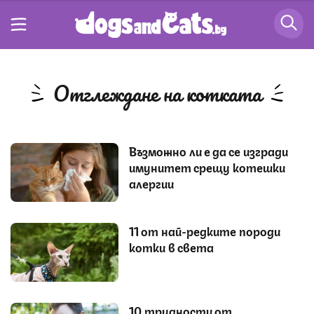
отглеждане на котката
Възможно ли е да се изгради
имунитет срещу котешки
алергии
11 от най-редките породи
котки в света
10 трудности от