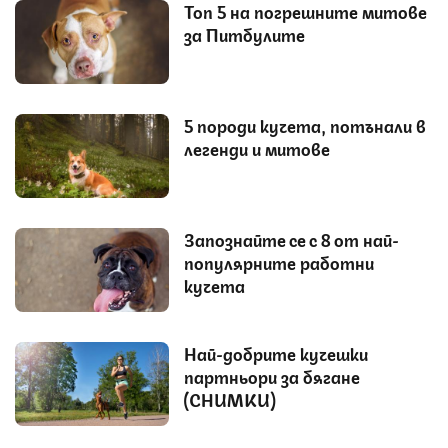
Топ 5 на погрешните митове
за Питбулите
5 породи кучета, потънали в
легенди и митове
Запознайте се с 8 от най-
популярните работни
кучета
Най-добрите кучешки
партньори за бягане
(СНИМКИ)