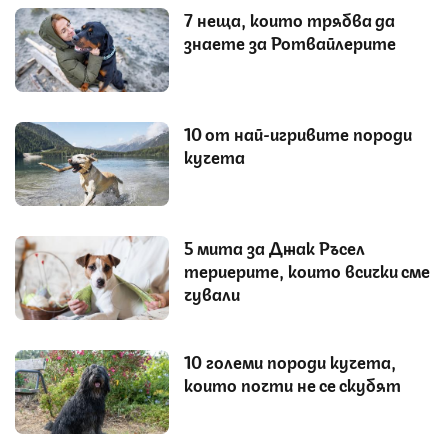
7 неща, които трябва да
знаете за Ротвайлерите
10 от най-игривите породи
кучета
5 мита за Джак Ръсел
териерите, които всички сме
чували
10 големи породи кучета,
които почти не се скубят