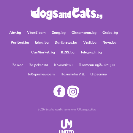
Abv.bg
Vbox7.com
Gong.bg
Ohnamama.bg
Grabo.bg
Pariteni.bg
Edna.bg
Dariknews.bg
Vesti.bg
Nova.bg
CarMarket.bg
BISS.bg
Telegraph.bg
За нас
За реклама
Контакти
Платени публикации
Поверителност
Политика ЛД
Известия
2026 Всички права запазени.
Общи условия