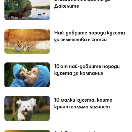
Дакелите
Най-добрите породи кучета
за семейства с котки
10 от най-добрите породи
кучета за компания
10 малки кучета, които
крият голяма личност