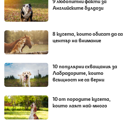
9 любопитни факти за
Английските булдози
8 кучета, които обичат да са
център на внимание
10 популярни схващания за
Лабрадорите, които
всъщност не са верни
10 от породите кучета,
които лаят най-много