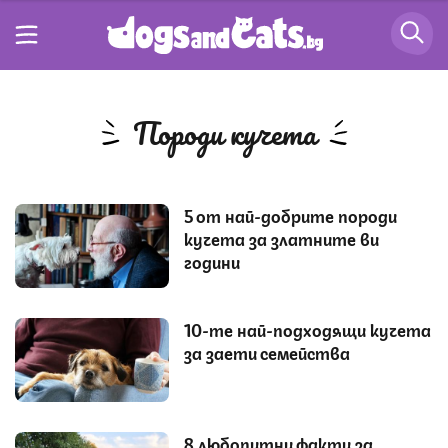
породи кучета
5 от най-добрите породи
кучета за златните ви
години
10-те най-подходящи кучета
за заети семейства
8 любопитни факти за