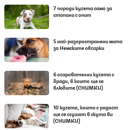
7 породи кучета само за
стопани с опит
5 най-разпространени мита
за Немските овчарки
6 очарователни кучета с
бради, в които ще се
влюбите (СНИМКИ)
10 кучета, които с радост
ще се сгушат в скута ви
(СНИМКИ)