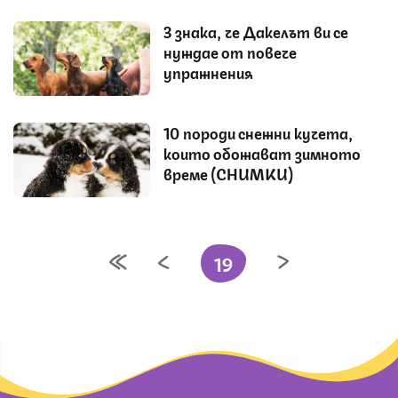
3 знака, че Дакелът ви се
нуждае от повече
упражнения
10 породи снежни кучета,
които обожават зимното
време (СНИМКИ)
19