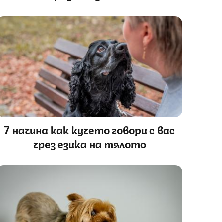
7 начина как кучето говори с вас
чрез езика на тялото