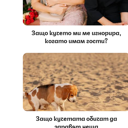
Защо кучето ми ме игнорира,
когато имам гости?
Защо кучетата обичат да
заравят неща