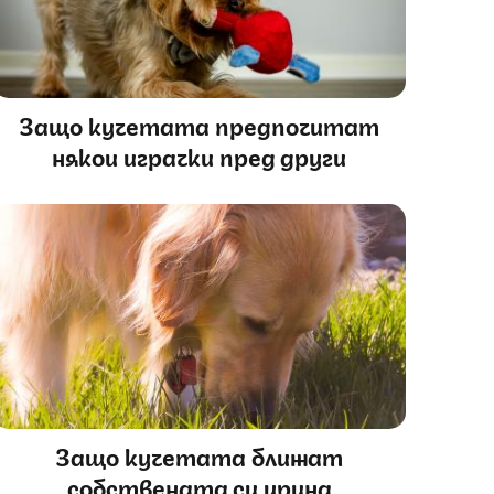
Защо кучетата предпочитат
някои играчки пред други
Защо кучетата ближат
собствената си урина