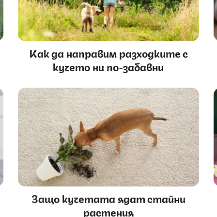
Как да направим разходките с
кучето ни по-забавни
Защо кучетата ядат стайни
растения