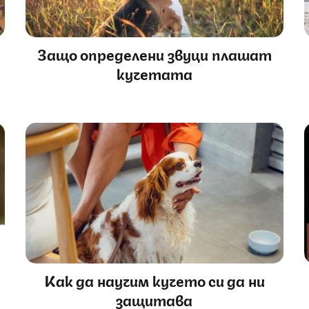
Защо определени звуци плашат
кучетата
и
Как да научим кучето си да ни
защитава