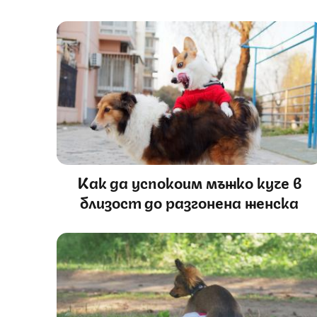
Как да успокоим мъжко куче в
близост до разгонена женска