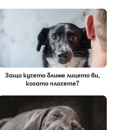
Защо кучето ближе лицето ви,
когато плачете?