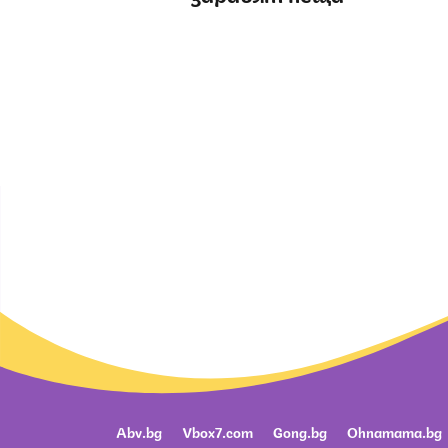
Abv.bg
Vbox7.com
Gong.bg
Ohnamama.bg