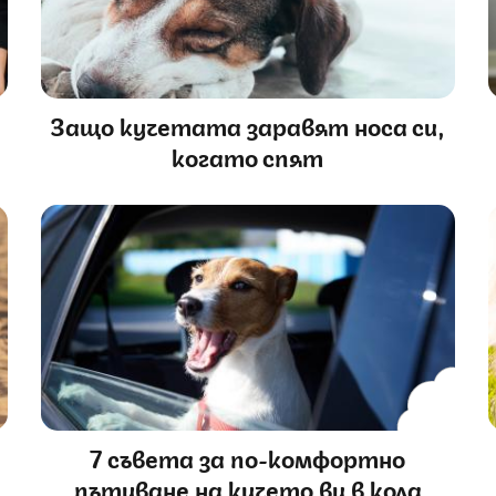
Защо кучетата заравят носа си,
когато спят
7 съвета за по-комфортно
пътуване на кучето ви в кола