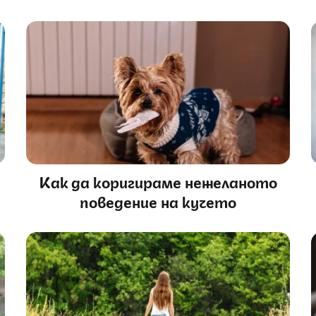
Как да коригираме нежеланото
поведение на кучето