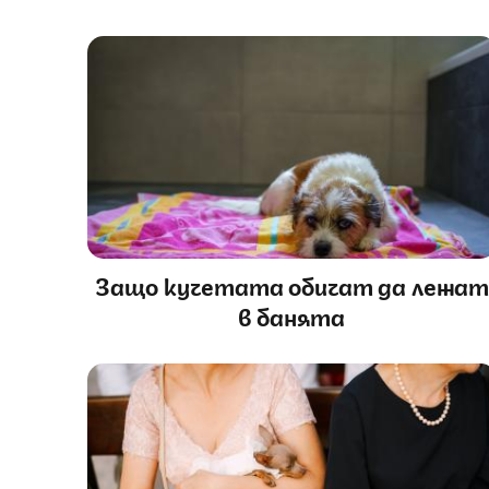
Защо кучетата обичат да лежат
в банята