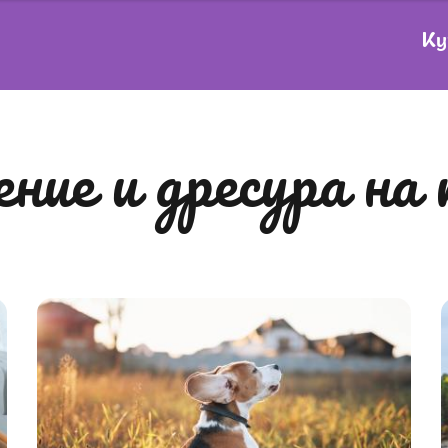
Ку
дение и дресура на