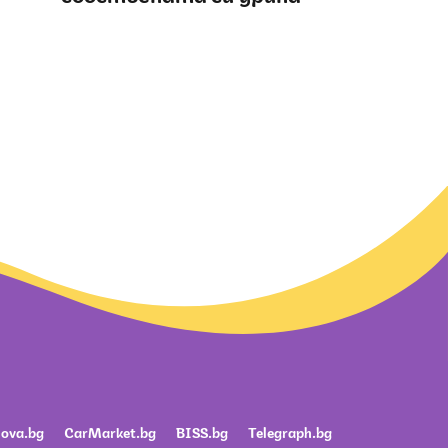
ova.bg
CarMarket.bg
BISS.bg
Telegraph.bg