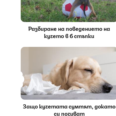
Разбиране на поведението на
кучето в 6 стъпки
Защо кучетата сумтят, докато
си почиват