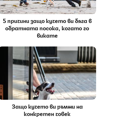
5 причини защо кучето ви бяга в
обратната посока, когато го
викате
Защо кучето ви ръмжи на
конкретен човек