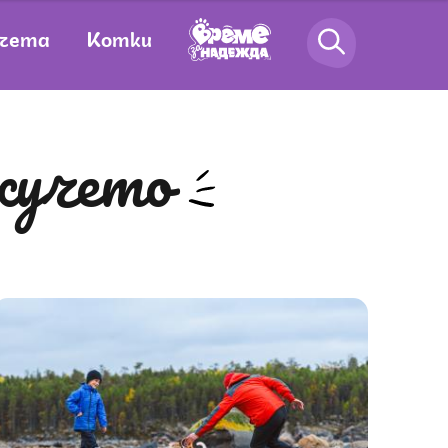
чета
Котки
 кучето