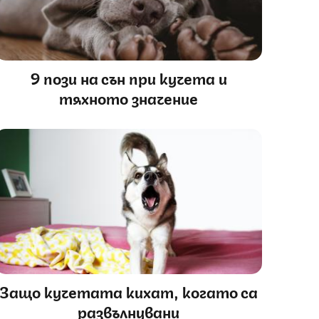
9 пози на сън при кучета и
тяхното значение
Защо кучетата кихат, когато са
развълнувани