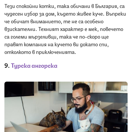
Тези спокойни котки, така обичани в България, са
чудесен избор за дом, където живее куче. Въпреки
че обичат вниманието, те не са особено
взискателни. Техният характер е мек, повечето
са големи мързеливци, така че по-скоро ще
правят компания на кучето ви докато спи,
отколкото в приключенията.
9.
Турска ангорска