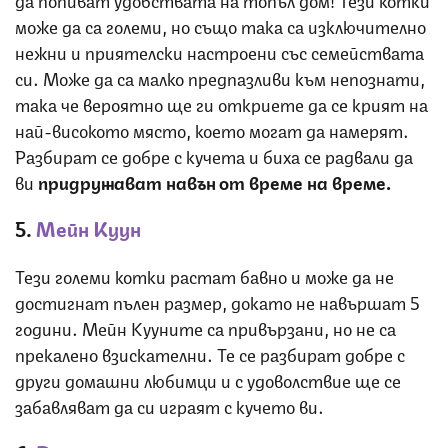
може да са големи, но също така са изключително
нежни и приятелски настроени със семействата
си. Може да са малко предпазливи към непознати,
така че вероятно ще ги откриете да се крият на
най-високото място, което могат да намерят.
Разбират се добре с кучета и биха се радвали да
ви
придружават навън от време на време.
5.
Мейн Куун
Тези големи котки растат бавно и може да не
достигнат пълен размер, докато не навършат 5
години. Мейн Кууните са привързани, но не са
прекалено взискателни. Те се разбират добре с
други домашни любимци и с удоволствие ще се
забавляват да си играят с кучето ви.