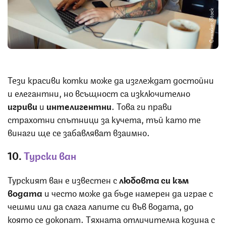
Снимка: iStock
Тези красиви котки може да изглеждат достойни
и елегантни, но всъщност са изключително
игриви
и
интелигентни
. Това ги прави
страхотни спътници за кучета, тъй като те
винаги ще се забавляват взаимно.
10.
Турски ван
Турският ван е известен с
любовта си към
водата
и често може да бъде намерен да играе с
чешми или да слага лапите си във водата, до
която се докопат. Тяхната отличителна козина с