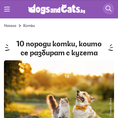
Начало
Котки
10 породи котки, които
се разбират с кучета
Снимка: iStock