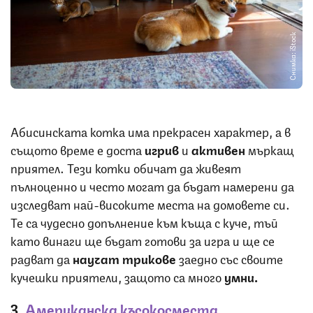
Снимка: iStock
Абисинската котка има прекрасен характер, а в
същото време е доста
игрив
и
активен
мъркащ
приятел. Тези котки обичат да живеят
пълноценно и често могат да бъдат намерени да
изследват най-високите места на домовете си.
Те са чудесно допълнение към къща с куче, тъй
като винаги ще бъдат готови за игра и ще се
радват да
научат трикове
заедно със своите
кучешки приятели, защото са много
умни.
3.
Американска късокосместа