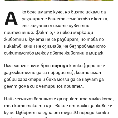
А
ко вече имате куче, но бихте искали да
разширите вашето семейство с котка,
със сигурност имате известни
притеснения. Факт е, че някои мъркащи
животни и кучета не се разбират, но това по
никакъв начин не означава, че безпроблемното
съжителство между двете животни е мираж.
Има много голям брой
породи
котки (дори не е
задължително да са породисти), които имат
добри характери и биха могли да се научат да
делят дома си с четириног приятел.
Най-лесният вариант е да приютите малко коте,
тъй като така то ще свикне от малко да живее с
куче. Изборът на една от тези 10 породи котки