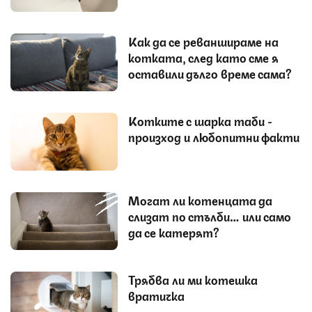
Как да се реваншираме на
котката, след като сме я
оставили дълго време сама?
Котките с шарка таби -
произход и любопитни факти
Могат ли котенцата да
слизат по стълби… или само
да се катерят?
Трябва ли ми котешка
вратичка