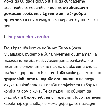
може да ви даде добър шанс да създадете
щастливо семейство, където
мъркащият
домашен любиец и кучето са най-добри
приятели
и спят сладко или играят буйно всеки
ден.
1.
Бирманска котка
Тази красива котка идва от Бирма (сега
Мианмар), където е била почетен обитател на
тамошните храмове. Легендата разказва, че
техните отличителни палта и ярко сини очи са
им били дарени от богиня. Това може да е мит, но
дружелюбното и игриво отношение
на тези
мяукащи животни ги прави перфектен избор на
котка за дом с куче. Те са тихи, но обичат да
участват в ежедневието. Техният любознателен
характер означава, че може дори да се насладят