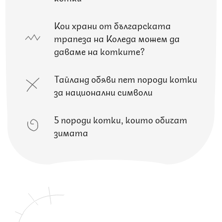
Кои храни от българската
трапеза на Коледа можем да
даваме на котките?
Тайланд обяви пет породи котки
за национални символи
5 породи котки, които обичат
зимата