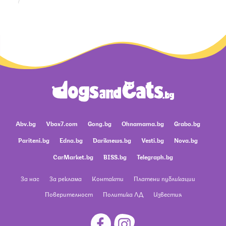
Abv.bg
Vbox7.com
Gong.bg
Ohnamama.bg
Grabo.bg
Pariteni.bg
Edna.bg
Dariknews.bg
Vesti.bg
Nova.bg
CarMarket.bg
BISS.bg
Telegraph.bg
За нас
За реклама
Контакти
Платени публикации
Поверителност
Политика ЛД
Известия