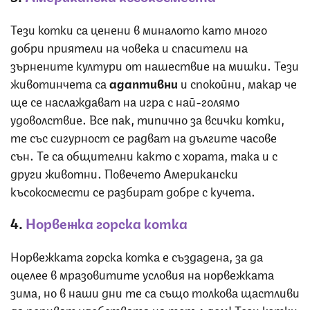
Тези котки са ценени в миналото като много
добри приятели на човека и спасители на
зърнените култури от нашествие на мишки. Тези
животинчета са
адаптивни
и спокойни, макар че
ще се наслаждават на игра с най-голямо
удоволствие. Все пак, типично за всички котки,
те със сигурност се радват на дългите часове
сън. Те са общителни както с хората, така и с
други животни. Повечето Американски
късокосмести се разбират добре с кучета.
4.
Норвежка горска котка
Норвежката горска котка е създадена, за да
оцелее в мразовитите условия на норвежката
зима, но в наши дни те са също толкова щастливи
да попиват удобствата на топъл дом! Тези котки