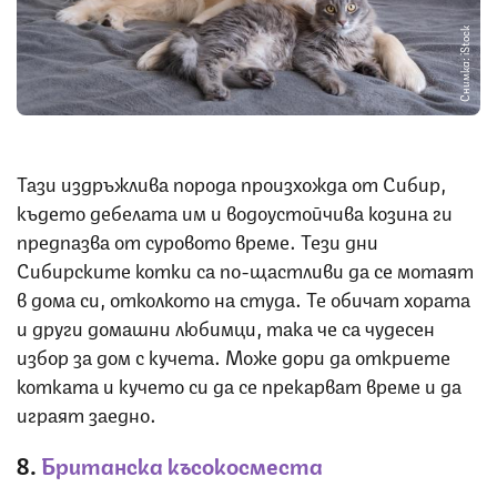
Снимка: iStock
Тази издръжлива порода произхожда от Сибир,
където дебелата им и водоустойчива козина ги
предпазва от суровото време. Тези дни
Сибирските котки са по-щастливи да се мотаят
в дома си, отколкото на студа. Те обичат хората
и други домашни любимци, така че са чудесен
избор за дом с кучета. Може дори да откриете
котката и кучето си да се прекарват време и да
играят заедно.
8.
Британска късокосместа