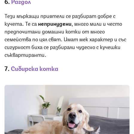
6.
Рагдол
Тези мъркащи приятели се разбират добре с
кучета. Те са
непринудени
, много мили и често
предпочитани домашни котки от много
семейства по цял свят. Имат мек характер и със
сигурност биха се разбирали чудесно с кучешки
съквартиранти.
7.
Сибирска котка