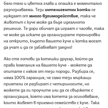
бяло тяло и цветна глава и опашка е моментално
разпознаваема. Тези
интелигентни котки
се
нуждаят от
много взаимодействие
, така че
животът с куче може да бъде идеалното
решение. Те дори обичат да играят с часове, така
че може да искате да организирате тренировки
на открито, където вашето куче и котка могат
да учат и да се забавляват заедно!
Ако сте готови за котешки другар, който да
прави компания на вашето куче - можете да
опитате с някоя от тези породи. Разбира се,
няма 100% гаранция, че само тези мъркащи
приятели се разбират с четириногите, но
можете да ги проучите или да се свържете с
организация, която има котета за осиновяване,
които живеят в приемно семейство с куче. Така