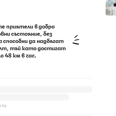
 приятели в добро
вни състояние, без
а способни да надбягат
лт, тъй като достигат
о 48 км в час.
s.bg