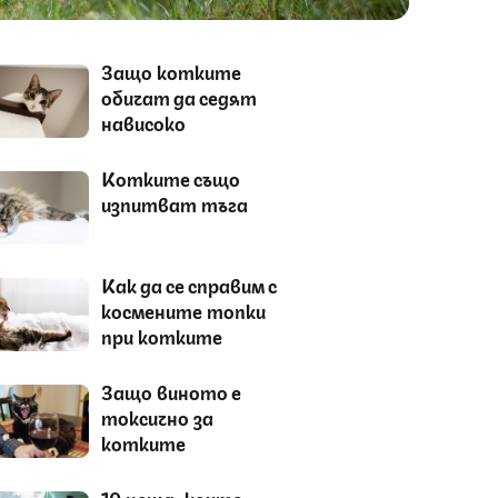
Защо котките
обичат да седят
нависоко
Котките също
изпитват тъга
Как да се справим с
космените топки
при котките
Защо виното е
токсично за
котките
10 неща, които