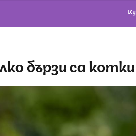
Ку
олко бързи са котк