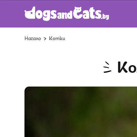
Начало
Котки
К