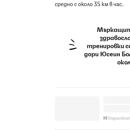
средно с около 35 км в час.
Мъркащите
здравосло
тренировки с
дори Юсеин Бо
окол
Dogsandcat