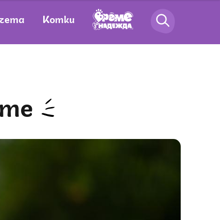
чета
Котки
ите