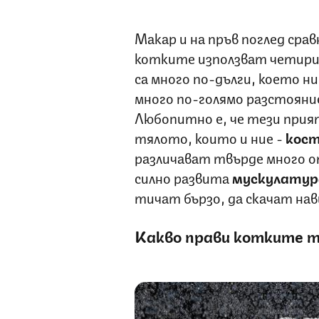
Макар и на пръв поглед сра
котките използват четири к
са много по-дълги, което ни
много по-голямо разстояни
Любопитно е, че тези прия
тялото, които и ние -
кост
различават твърде много 
силно развита
мускулатура
тичат бързо, да скачат нави
Какво прави котките т