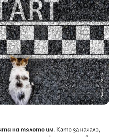
Снимка: iStock
та на тялото
им. Като за начало,