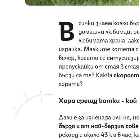
В
сички знаем колко б
домашни любимци, о
любимата храна, лак
играчка. Малките котета ся
вечер, когато се ентусиази
препускайки от стая в стая.
бързи са те? Каква
скорост
хората?
Хора срещу котки - кой
Дали е за изненада или не, 
бързо и от най-бързия чов
рекорд е около 43 км в час