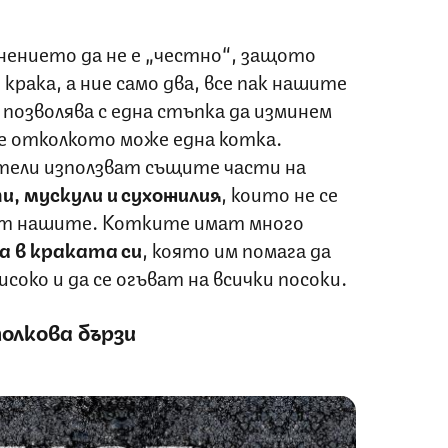
внението да не е „честно“, защото
рака, а ние само два, все пак нашите
 позволява с една стъпка да изминем
е отколкото може една котка.
тели използват същите части на
и, мускули и сухожилия
, които не се
от нашите. Котките имат много
 в краката си
, която им помага да
соко и да се огъват на всички посоки.
олкова бързи