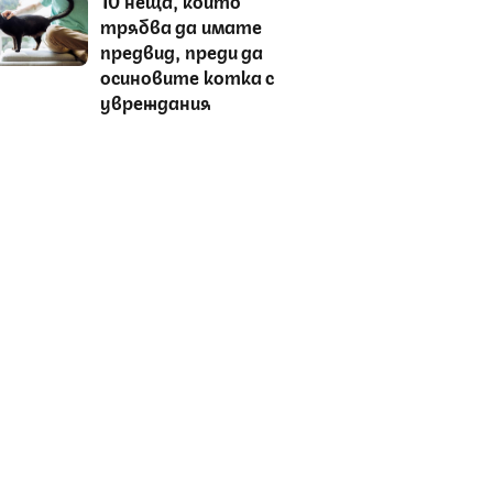
трябва да имате
предвид, преди да
осиновите котка с
увреждания