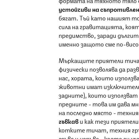
формата на тяхното тяло е
устойчиви на съпротивлен
бягат. Тъй като нашият то
сила на гравитацията, която
предимство, заради дългите
именно защото сме по-висок
Мъркащите приятели тичат
физически позволява да ра
нас, хората, които използв
животни имат изключително
задните), които използват
предните - това им дава мно
на последно място - техни
гъвкав
и как тези приятели
котките тичат, техния гр
сгъва и изпъва - което ги у