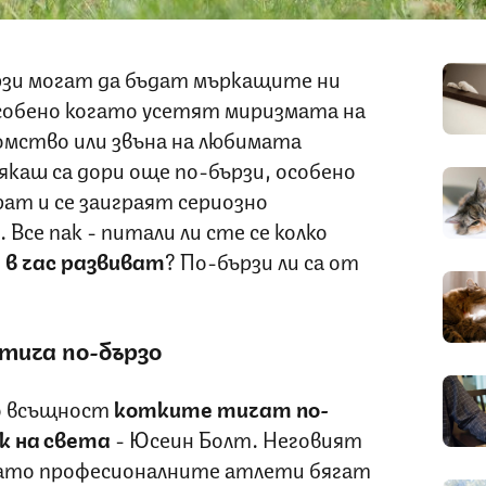
ързи могат да бъдат мъркащите ни
собено когато усетят миризмата на
омство или звъна на любимата
каш са дори още по-бързи, особено
рат и се заиграят сериозно
 Все пак - питали ли сте се колко
 в час развиват
? По-бързи ли са от
 тича по-бързо
но всъщност
котките тичат по-
ек на света
- Юсеин Болт. Неговият
, като професионалните атлети бягат