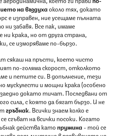
 аеродинамична, което ги прави
по-
ието на въздуха
около тях, докато
рс е изправен, ние усещаме пълната
 ни забавя. Все пак, имаме
 ни крака, но от друга страна,
и, се изморяваме по-бързо.
 сякаш на пръсти, което чисто
звият по-голяма скорост, отколкото
аме и петите си. В допълнение, тези
 мускулести и мощни крака (особено
 заедно докато тичат. Последвани от
го сила, с която да бягат бързо. И не
ят
гръбнак
. Всички знаем колко е
 се сгъват на всички посоки. Когато
ъбнак действа като
пружина
- той се
леснява допълнително в развиването на